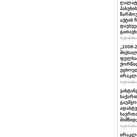
ღალატი
პასუხის
წარმოუ
აქტის 
დაუსჯე
გათავხ
რეზონანსი 
„2008-
მიესალ
ფულსა
ქორწილ
უცხოელ
ირაკლი
რეზონანსი 
ვახტანგ
საქართ
გაუმჯო
ადასტ
საერთ
მიმზიდ
რეზონანსი 
ირაკლი