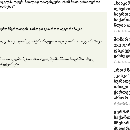
 პირველმა დღემ „ნათლად დაადასტურა, რომ მათი ერთადერთი
„სააკა
თარებაა".
იქნებო
საერთა
საქართ
წლის ა
ლმომწერთათვის. გთხოვთ გაიაროთ ავტორიზაცია.
რეზონანსი 
მოზარდ
დარეგისტრირდეთ
რა, გთხოვთ
ან/და გაიაროთ ავტორიზაცია
ჯგუფურ
დაკავე
ყაზბეგ
ართოთ ხელმოწერის პროცესი, შეამოწმოთ ბალანსი, ასევე
რეზონანსი 
რექტირება.
„რომ ჩ
„კასკა
სურათე
თბილის
ქართვე
ანზორ 
რეზონანსი 
გერმან
საქართ
მწუხარ
მსხვერ