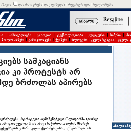
იზაცია
დამახსოვრება
|
დაგავიწყდა?
|
რეგისტრაცია
|
ხელმოწერა
სი
|
საზოგადოება
|
უცხოეთი
|
ტექნოლოგიები
|
კულტურა
|
სამება
|
მო
|
ბოლო ამბები
|
გამოკითხვები
|
ქვიზები
|
ბლოგები
|
ყველა სტატია
|
ყველა 
ციებს სამკაციანს
ცია კი პროტესტს არ
მდე ბრძოლას აპირებს
აგრძელებს, „სტრატეგია აღმაშენებელის" ლიდერმა გიორგი
ან არ დაიხევენ და რომ ახლა საჭიროა „ხალხის მხარეს
ახალი ამბ
ქტემბერს გამართული აქცია შეაფასა „ოცნებამ" და მას