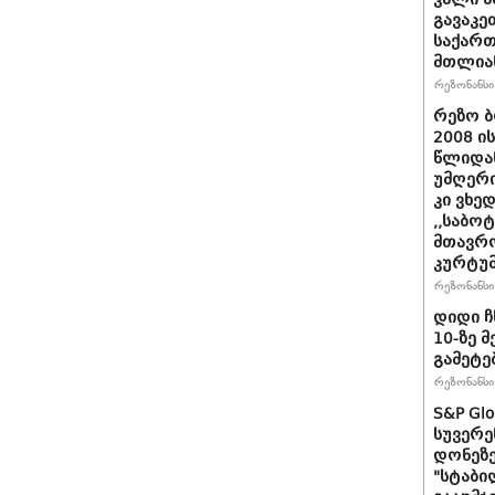
გავაკე
საქარ
მთლია
რეზონანსი 
რეზო ბ
2008 ი
წლიდან
უმღერი
კი ვხედ
,,საბო
მთავრო
კურტუმ
რეზონანსი 
დიდი ჩ
10-ზე 
გამეტე
რეზონანსი 
S&P Gl
სუვერე
დონეზე
"სტაბი