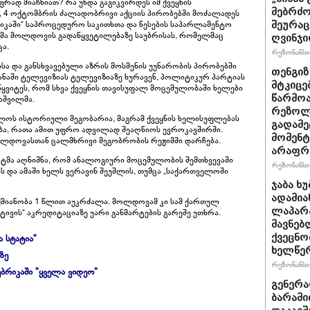
ად მიაჩნიათ? რა უნდა გაგიკვირდეს იმ ქვეყნის
მებრძო
, 4 ოქტომბრის ძალადობრივი აქციის პირობებში მოძალადეს
ნიკაში“ საპროცედურო საკითხთა და წესების საპარლამენტო
შეურაც
მა მოლდოვის გადაწყვეტილებაზე საუბრისას, რომელმაც
ღვინჯი
ცა.
რეზონანსი 
ისა და განსხვავებული აზრის მოსმენის უუნარობის პირობებში
თენგიზ
ეყანაში ტელევიზიას ტელევიზიაზე ხურავენ, პოლიტიკურ პარტიას
მტკიცე
ყვიტეს, რომ სხვა ქვეყნის თავისუფალ მოცემულობაში ხელები
წარმოა
აშვილმა.
რეზოლუ
ლოს ისტორიული მეგობარია, მაგრამ ქვეყნის ხელისუფლებას
გადამე
მება, რათა ამით უფრო ადვილად შეაღწიოს ევროკავშირში.
მომენტ
ოლდოვასთან ცალმხრივი მეგობრობის რეჟიმში დარჩება.
არაფრ
ტატმა აღნიშნა, რომ ანალოგიური მოცემულობის შემთხვევაში
რეზონანსი 
ს და ამაში ხელს ვერავინ შეუშლის, თუმცა „საქართველოში
ჯაბა ხ
ადამია
ქმიანობა 1 წლით აუკრძალა. მოლდოვამ კი სამ ქართულ
ლაპარა
ოსტივის“ აკრედიტაციაზე უარი განმარტების გარეშე უთხრა.
მავნებ
ქვეცნო
ა სტატია"
ხელწერ
ზე
რეზონანსი 
ბრიკაში "ყველა ვიდეო"
გენერა
ბარამი