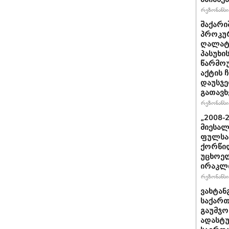
რეზონანსი 
შაქარი
პროკურ
ღალატი
პასუხის
წარმოუ
აქტის 
დაუსჯე
გათავხ
რეზონანსი 
„2008-
მიესალ
ფულსა
ქორწილ
უცხოელ
ირაკლი
რეზონანსი 
ვახტანგ
საქართ
გაუმჯო
ადასტ