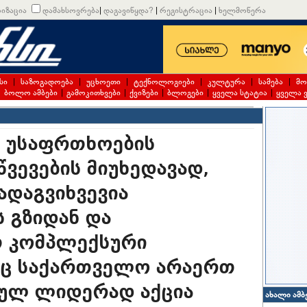
იზაცია
დამახსოვრება
|
დაგავიწყდა?
|
რეგისტრაცია
|
ხელმოწერა
სი
|
საზოგადოება
|
უცხოეთი
|
ტექნოლოგიები
|
კულტურა
|
სამება
|
მო
|
ბოლო ამბები
|
გამოკითხვები
|
ქვიზები
|
ბლოგები
|
ყველა სტატია
|
ყველა 
: უსაფრთხოების
ვევების მიუხედავად,
ადაგვიხვევია
 გზიდან და
 კომპლექსური
აც საქართველო არაერთ
ულ ლიდერად აქცია
ახალი ამბ