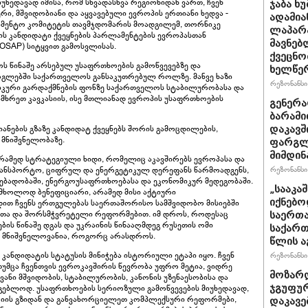
იუხედავად იმისა, რომ სხვადასხვა რეგიონიდან ვართ, ჩვენ
ჯაბა ხ
ი, მშვიდობიანი და აყვავებული ევროპის ერთიანი ხედვა -
ადამია
ამენტო კომიტეტის თავმჯდომარის მოადგილემ, თორნიკე
ლაპარა
ს კანდიდატი ქვეყნების პარლამენტების ევროპასთან
მავნებ
COSAP) სიტყვით გამოსვლისას.
ქვეცნო
ს წინაშე არსებულ უსაფრთხოების გამოწვევებზე და
ხელწერ
გლებში საქართველოს განსაკუთრებულ როლზე. მანვე ხაზი
რეზონანსი 
იკური გარდაქმნების ფონზე საქართველოს სტაბილურობასა და
მხრეთ კავკასიის, ისე მთლიანად ევროპის უსაფრთხოების
გენერა
ბარამი
იანების გზაზე კანდიდატ ქვეყნებს შორის გამოცდილების,
დაკავშ
ს მნიშვნელობაზე.
ფარგლე
მიმდინ
, არამედ სტრატეგიული ხიდი, რომელიც აკავშირებს ევროპასა და
რეზონანსი 
ტრანსპორტო, ციფრულ და ენერგეტიკულ დერეფანს წარმოადგენს,
ებადობაში, ენერგოუსაფრთხოებასა და ეკონომიკურ მედეგობაში.
„სააკა
ხოლოდ ბენეფიციარი, არამედ მისი აქტიური
იქნებო
დით ჩვენს ერთგულებას საერთაშორისო სამშვიდობო მისიებში
ითა და შორსმჭვრეტელი რეფორმებით. იმ დროს, როდესაც
საერთა
ის წინაშე დგას და უკრაინის წინააღმდეგ რუსეთის ომი
საქართ
 მნიშვნელოვანია, როგორც არასდროს.
წლის ა
ანდიდატის სტატუსის მინიჭება ისტორიული ეტაპი იყო. ჩვენ
რეზონანსი 
 თუმცა ჩვენთვის ევროკავშირის წევრობა უფრო მეტია, ვიდრე
მოზარდ
ანი მშვიდობის, სტაბილურობის, კანონის უზენაესობისა და
ჯგუფურ
ებლოდ. უსაფრთხოების სერიოზული გამოწვევების მიუხედავად,
ციის გზიდან და განვახორციელეთ კომპლექსური რეფორმები,
დაკავე