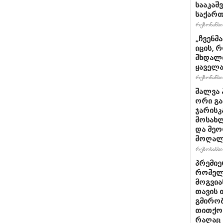
სააკაშ
საქარ
რეზონანსი 
„ჩვენმ
იცის, 
მხდალი
ყაველა
რეზონანსი 
შალვა 
ორი გა
ჯარისკ
მოსახლ
და მეო
მოღალ
რეზონანსი 
პრემიე
რომელ
მოგვია
თავის 
გმირობ
თითქოს
რაღაც 