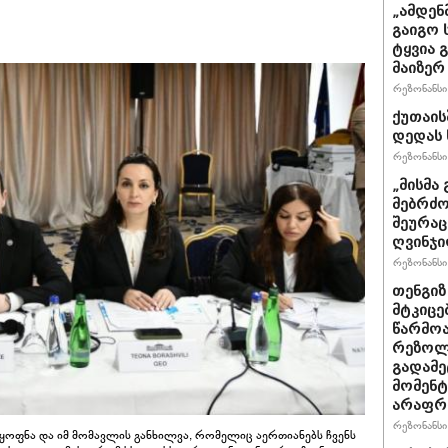
„ამდენ
გაიგო 
ტყვია 
მაიზერ
რეზონანსი 
ქუთაის
დედას 
რეზონანსი 
„მისმა 
მებრძო
შეურაც
ღვინჯი
რეზონანსი 
თენგიზ
მტკიცე
წარმოა
რეზოლუ
გადამე
მომენტ
არაფრ
რეზონანსი 
 ყოფნა და იმ მომავლის განხილვა, რომელიც აერთიანებს ჩვენს