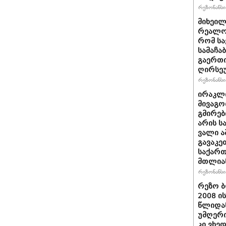
რეზონანსი 
მიხეილ
რეალობ
რომ სა
სამაჩა
გაერთი
ღირსეუ
რეზონანსი 
ირაკლი
მივაგო
გმირებ
არის ს
ვალი ა
გავაკე
საქარ
მთლია
რეზონანსი 
რეზო ბ
2008 ი
წლიდან
უმღერი
კი ვხედ