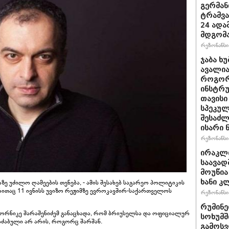
გერმან
ტრამვა
24 ადამ
მდგომ
რეზონანსი 
ჯაბა ხუ
ავალია
როგორ
ინსტრუ
თავისი
სპეკულ
შესაძლ
ისარი
რეზონანსი 
ირაკლ
საავად
მოუწია
ხანი კ
ზე უძილო ღამეების თენება, - ამის შესახებ საგარეო პოლიტიკის
 რითაც 11 ივნისს უვიზო რეჟიმზე ევროკავშირ-საქართველოს
რეზონანსი 
რუმინე
 თორნიკე შარაშენიძემ განაცხადა, რომ ბრიუსელსა და ოფიციალურ
სოხუმშ
ძაბული არ არის, როგორც შარშან.
გამოსვ