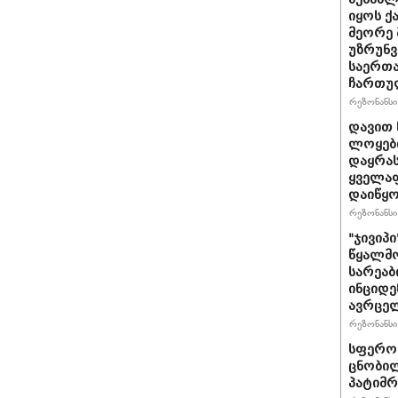
იყოს 
მეორე 
უზრუნ
საერთ
ჩართუ
რეზონანსი 
დავით 
ლოყები
დაყრას
ყველაფ
დაიწყ
რეზონანსი 
"ჯივიპ
წყალმო
სარეა
ინციდე
ავრცე
რეზონანსი 
სფერო 
ცნობილ
პატიმრ