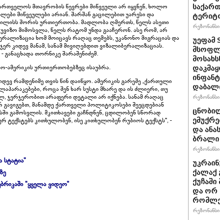
საქართველოს მთავრობის წევრები მიწვეული არ იყვნენ, ხოლო
საქართ
ლები მიწვეულები არიან. შარშან გაცილებით უარესი და
ტერიტ
ილისს შორის ურთიერთობა. მადლობა ღმერთს, წელს ასეთი
რეზონანსი 
 უვიზო მიმოსვლა, წელს რატომ უნდა გააჩერონ. ასე რომ, არ
ერალიზაცია ხომ მოიცავს რაღაც თემებს, უკანონო მიგრაციას და
უეფამ 
 ჯერ კიდევ მანამ, სანამ მივიღებდით ვიზალიბერალიზაციას.
მსოფლი
- განაცხადა თორნიკე შარაშენიძემ.
მოსახს
ლო-ამერიკის ურთიერთობებზეც ისაუბრა.
დაკმაყ
ინფანტ
 კიდევ რამდენიმე თვის წინ დაიწყო. ამერიკის გარეშე „ქართული
დაბალ
ლაპარაკებები, როცა შენ ხარ სუსტი მხარე და ის ძლიერი, თუ
ელ, ჯერჯერობით არაფერი დეტალი არ იქნება. სანამ რაღაც
რეზონანსი 
 გავიგებთ, მანამდე ქართველი პოლიტიკოსები შეეცდებიან
ცნობილ
ში გამოსვლის. მკითხავები გაჩნდნენ, ცდილობენ სწორად
 ტექსტებს კითხულობენ, ისე კითხულობენ რუბიოს ტექსტს", -
ემუქრე
და ანა
ბრალი 
რეზონანსი 
ა სტატია"
უკრაინ
ზე
ქალაქ 
ქუჩაში
ბრიკაში "ყველა ვიდეო"
და ორ
რომლე
რეზონანსი 