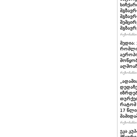
სიჩქარ
მგზავრ
მგზავრ
შემცირ
მგზავრ
რეზონანსი 
მედია:
რომლი
აეროპ
მოწყო
აღმოაჩ
რეზონანსი 
„ადამი
დედაჩე
იზრდებ
თურქეთ
რატომ 
17 წლი
მამიდა
რეზონანსი 
ეკა კუპ