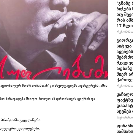
"გზაზე
ბიჭებს
თუ შევ
რას ამ
17 წლი
რეზონანსი 
გიორგი
სიტყვა
აყენებ
მებრძ
მკვლელ
აფხაზუ
მიერ ა
ქართვ
 ნაციონალურ მოძრაობასთან" კონსულტაციებს ადასტურებს. ამის
რეზონანსი 
ყაჩაღო
რესო წინადადება მიიღო, ხოლო ამ დროისთვის ფიქრის და
ფაქტზე
დააპატ
სცემეს 
რეზონანსი 
 პრინციპში უკვე დაწერა.
ფინანს
ოლუციური ცვლილებები.
სამსახ