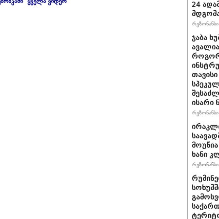
ბრიკაში "ყველა ვიდეო"
24 ადამ
მდგომ
რეზონანსი 
ჯაბა ხუ
ავალია
როგორ
ინსტრუ
თავისი
სპეკულ
შესაძლ
ისარი
რეზონანსი 
ირაკლ
საავად
მოუწია
ხანი კ
რეზონანსი 
რუმინე
სოხუმშ
გამოსვ
საქართ
ტერიტ