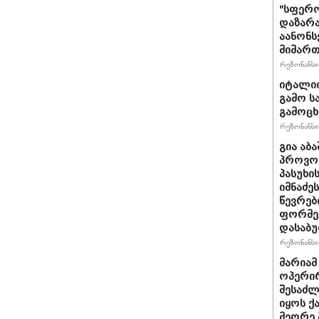
"სფერო
დაზარა
აანონს
მიმართ
რეზონანსი 
იტალიი
გამო ს
გამოც
რეზონანსი 
გია აბ
პროვოც
პასუხი
იმნაძეს
წევრებ
ფორმე
დასაბ
რეზონანსი 
მარიამ
ოპერირ
შესაძლ
იყოს 
მეორე 