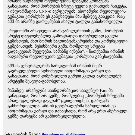
ირანის ისლამური რევოლუციის გუშაგთა კორპუსმა
განაცხადა, რომ ჰორმუზის სრუტე ყველა გემისთვის ჩაიკეტა,
- ინფორმაციას CNN-ი ავრცელებს. ისლამური რევოლუციის
გუშაგთა კორპუსმა ეს განცხადება მას შემდეგ გააკეთა, რაც
აშშ-მა ირანზე დარტყმების ახალი ტალღა განახორციელა.
„რეგიონში არსებული არასტაბილურობის გამო, ჰორმუზის
სრუტე დაუყოვნებლივ გამოცხადდა დახურულად ყველა
გემისთვის, მათ შორის ნავთობტანკერებისა და კომერციული
გემებისთვის. ნებისმიერი გემი, რომელიც სრუტის
გადაკვეთას შეეცდება, სამიზნე იქნება“, - ნათქვამია ირანის
ისლამური რევოლუციის გუშაგთა კორპუსის განცხადებაში.
აშშ-ის ცენტრალურმა სარდლობამ ირანის მიერ
გავრცელებული აღნიშნული ინფორმაცია უარყო და
განაცხადა, რომ კომერციული გემები კვლავ აგრძელებენ
სრუტეში შესვლა-გამოსვლას.
მანამდე, ირანულმა საინფორმაციო სააგენტო Fars-მა
განაცხადა, რომ ორ გემზე, რომლებიც „ჰორმუზის სრუტეში
არალეგალურად გავლას“ ცდილობდნენ, დარტყმა
განხორციელდა. აშშ-ის ცენტრალურმა სარდლობამ ეს
ინფორმაცია უარყო და განაცხადა, რომ არც ერთ ამერიკულ
გემზე დარტყმა არ განხორციელებულა.
სტატიების ნახვა
შეგიძლიათ ამ ბმულზე