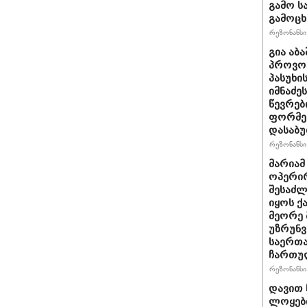
გამო ს
გამოც
რეზონანსი 
გია აბ
პროვოც
პასუხი
იმნაძეს
წევრებ
ფორმე
დასაბ
რეზონანსი 
მარიამ
ოპერირ
შესაძლ
იყოს 
მეორე 
უზრუნ
საერთ
ჩართუ
რეზონანსი 
დავით 
ლოყები