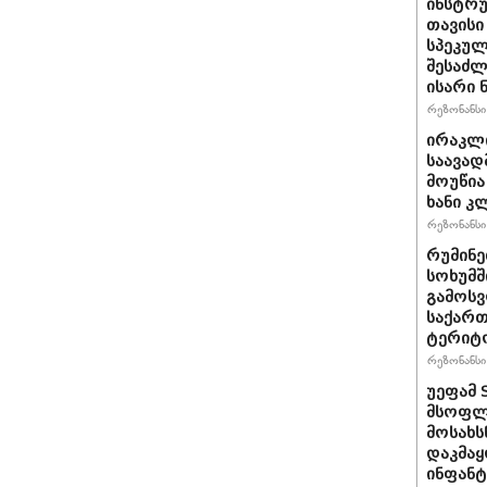
ინსტრუ
თავისი
სპეკულ
შესაძლ
ისარი
რეზონანსი 
ირაკლ
საავად
მოუწია
ხანი კ
რეზონანსი 
რუმინე
სოხუმშ
გამოსვ
საქართ
ტერიტ
რეზონანსი 
უეფამ 
მსოფლი
მოსახს
დაკმაყ
ინფანტ