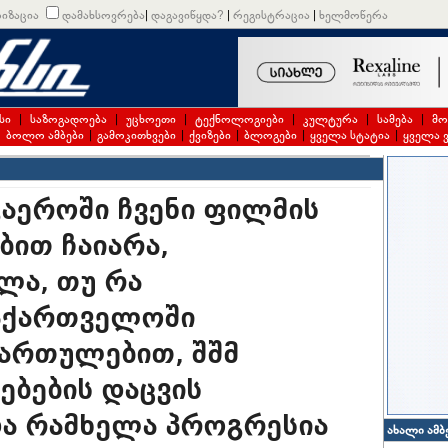
იზაცია
დამახსოვრება
|
დაგავიწყდა?
|
რეგისტრაცია
|
ხელმოწერა
სი
|
საზოგადოება
|
უცხოეთი
|
ტექნოლოგიები
|
კულტურა
|
სამება
|
მო
|
ბოლო ამბები
|
გამოკითხვები
|
ქვიზები
|
ბლოგები
|
ყველა სტატია
|
ყველა 
გაეროში ჩვენი ფილმის
ბით ჩაიარა,
ლა, თუ რა
აქართველოში
მართულებით, შშმ
ებების დაცვის
ა რამხელა პროგრესია
ახალი ამბ