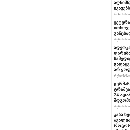
აღნიშნ
იკავებს
რეზონანსი 
ვეტერა
ითხოვე
განცხა
რეზონანსი 
ადვოკა
ღარიბა
სამედი
გადაყვ
არ ყო
რეზონანსი 
გერმან
ტრამვა
24 ადამ
მდგომ
რეზონანსი 
ჯაბა ხუ
ავალია
როგორ