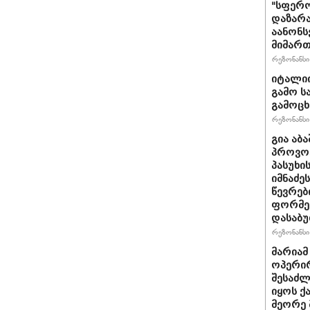
"სფერო
დაზარა
აანონს
მიმართ
რეზონანსი 
იტალიი
გამო ს
გამოც
რეზონანსი 
გია აბ
პროვოც
პასუხი
იმნაძეს
წევრებ
ფორმე
დასაბ
რეზონანსი 
მარიამ
ოპერირ
შესაძლ
იყოს 
მეორე 