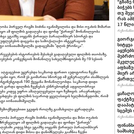
"გზაზე
ბიჭებს
თუ შევ
რას ამ
17 წლი
ობა პირველ რიგში ბიძინა ივანიშვილისა და მისი ოჯახის მიმართ
რეზონანსი 
ლყო ამ ფილმის გადაღება და ფონდ "ქართუს" მონაწილეობა
სხვა ეტაპზე აიყვანს ქართულ პარალიმპიურ სპორტს და
გიორგი
ს უფლებების დაცვისა და სამოქალაქო ინტეგრაციის
სიტყვა
ი იონათამიშვილმა გადაცემაში "დღის ქრონიკა".
აყენებ
რჯვებების ისტორიების შესახებ გადაღებული ფილმის თაობაზე,
მებრძ
ებების კონვენციის მონაწილე სახელმწიფოების მე-19 სესიის
მკვლელ
აფხაზუ
რი აღტაცებით უყურებდა საკმაოდ ფართო აუდიტორია ჩვენი
მიერ ა
ვანი იყო, რომ ეს გაიმართა სწორედ იმ გენერალური ასამბლეის
ქართვ
ტინენტიდან 190 ქვეყანა მონაწილეობდა. საკმაოდ დიდი
რეზონანსი 
ბის გარდა ფილმის ჩვენებას ესწრებოდნენ ადგილობრივი
ება კიდევ უფრო ამაღელვებელი იყო ჩემთვის. არაერთხელ
ყაჩაღო
 გახდება ეს ფილმის საჯაროდ ყველასთვის ხელმისაწვდომი, რომ
ფაქტზე
რატი იონათამიშვილმა.
დააპატ
 შემოქმედებითი ჯგუფის როლზე გაამახვილა ყურადღება.
სცემეს 
რეზონანსი 
ლობა პირველ რიგში ბიძინა ივანიშვილისა და მისი ოჯახის
უზრუნველყო ამ ფილმის გადაღება და ფონდი "ქართუს"
ფინანს
ებაში კიდევ სხვა ეტაპზე აიყვანს ქართულ პარალიმპიურ
სამსახ
ალიან დიდი მისია და დანიშნულება გააჩნია ჩვენი