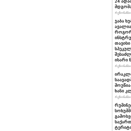
24 ადამ
მდგომ
რეზონანსი 
ჯაბა ხუ
ავალია
როგორ
ინსტრუ
თავისი
სპეკულ
შესაძლ
ისარი
რეზონანსი 
ირაკლ
საავად
მოუწია
ხანი კ
რეზონანსი 
რუმინე
სოხუმშ
გამოსვ
საქართ
ტერიტ