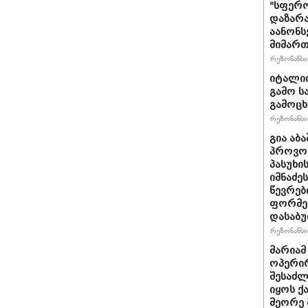
"სფერო
დაზარა
აანონს
მიმართ
რეზონანსი 
იტალიი
გამო ს
გამოც
რეზონანსი 
გია აბ
პროვოც
პასუხი
იმნაძეს
წევრებ
ფორმე
დასაბ
რეზონანსი 
მარიამ
ოპერირ
შესაძლ
იყოს 
მეორე 