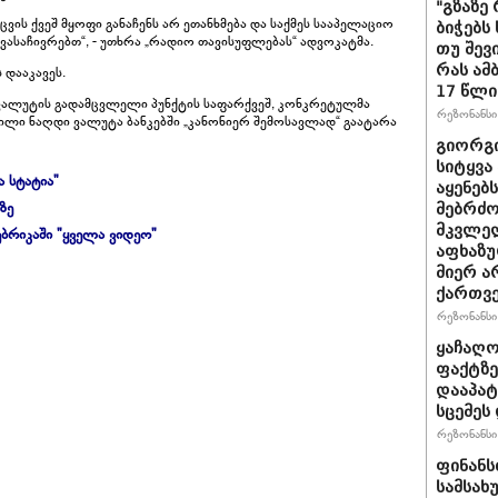
"გზაზე
ვის ქვეშ მყოფი განაჩენს არ ეთანხმება და საქმეს სააპელაციო
ბიჭებს
ასაჩივრებთ“, - უთხრა „რადიო თავისუფლებას“ ადვოკატმა.
თუ შევ
რას ამ
 დააკავეს.
17 წლი
ვალუტის გადამცვლელი პუნქტის საფარქვეშ, კონკრეტულმა
რეზონანსი 
ილი ნაღდი ვალუტა ბანკებში „კანონიერ შემოსავლად“ გაატარა
გიორგი
სიტყვა
ა სტატია"
აყენებ
ზე
მებრძ
მკვლელ
ბრიკაში "ყველა ვიდეო"
აფხაზუ
მიერ ა
ქართვ
რეზონანსი 
ყაჩაღო
ფაქტზე
დააპატ
სცემეს 
რეზონანსი 
ფინანს
სამსახ