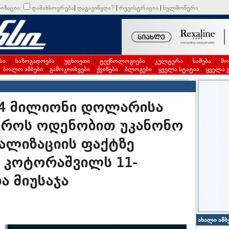
იზაცია
დამახსოვრება
|
დაგავიწყდა?
|
რეგისტრაცია
|
ხელმოწერა
სი
|
საზოგადოება
|
უცხოეთი
|
ტექნოლოგიები
|
კულტურა
|
სამება
|
მო
|
ბოლო ამბები
|
გამოკითხვები
|
ქვიზები
|
ბლოგები
|
ყველა სტატია
|
ყველა 
4 მილიონი დოლარისა
ევროს ოდენობით უკანონო
ალიზაციის ფაქტზე
 კოტორაშვილს 11-
ა მიუსაჯა
ახალი ამბ