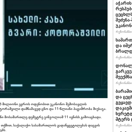
აჭარის
რესპუბ
ცეცხლ
შეძენა
უკანონ
რეზონანსი 
სამარ
და იმე
ბრალდე
რეზონანსი 
დონალდ
გარკვე
შეექმნა
რეზონანსი 
ბარამი
და ცეც
გვყავდ
5 მილიონი ევროს ოდენობით უკანონო შემოსავლის
დაკავშ
ორაშვილი დამნაშავედ ცნო და 11-წლიანი პატიმრობა მიუსაჯა.
ხვრეტდ
ნი მოსამართლე დემეტრე ჯინჯოლიამ 11 ივნისს გამოაცხადა.
მტერს 
 თქმით, საქალაქო სასამართლოს გადაწყვეტილებას დაცვის
რეზონანსი 
ებს.