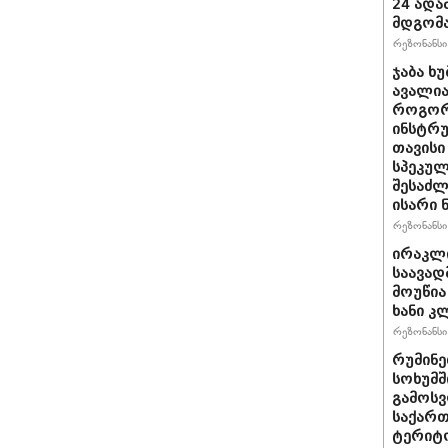
24 ადამ
მდგომ
რეზონანსი 
ჯაბა ხუ
ავალია
როგორ
ინსტრუ
თავისი
სპეკულ
შესაძლ
ისარი
რეზონანსი 
ირაკლ
საავად
მოუწია
ხანი კ
რეზონანსი 
რუმინე
სოხუმშ
გამოსვ
საქართ
ტერიტ