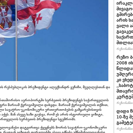
ირაკლი
მივაგო
გმირებ
არის ს
ვალი ა
გავაკე
საქარ
მთლია
რეზონანსი 
რეზო ბ
2008 ი
წლიდან
უმღერი
კი ვხედ
,,საბო
ს რესპუბლიკის პრეზიდენტი ალექსანდრ ვუჩიჩი, მეუღლესთან და
მთავრო
კურტუმ
ერთაშორისო აეროპორტში სერბეთის პრეზიდენტს საქართველოს
რეზონანსი 
ტრი მარიამ ქვრივიშვილი დახვდა. მარიამ ქვრივიშვილის თქმით,
ული სავაჭრო-ეკონომიკური ურთიერთობების გამყარებისთვის
დიდი ჩ
ვს. მან ასევე ხაზი გაუსვა, რომ ეს არის ისტორიული ვიზიტი,
10-ზე 
ართველოს სერბეთის პრეზიდენტი სტუმრობს.
გამეტე
შვნელოვანესი დატვირთვა ქვეყნებს შორის სავაჭრო-ეკონომიკური
რეზონანსი 
რადგან ვიზიტის ფარგლებში ასევე იქნება უმნიშვნელოვანესი