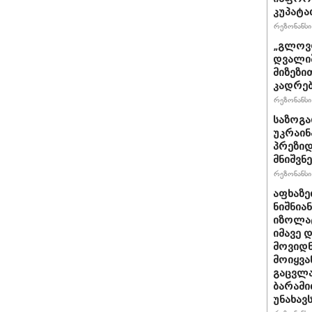
კუპატა
რეზონანსი 
„გლოვო
დვალიშ
მიზეზი
კადრებ
რეზონანსი 
საზოგა
უკრაინა
პრეზიდ
მნიშვნ
რეზონანსი 
აფხაზე
ნიშნია
იზოლატ
იმავე 
მოვიდნ
მოიყვა
გაცვლა
ბარამი
უნახავ