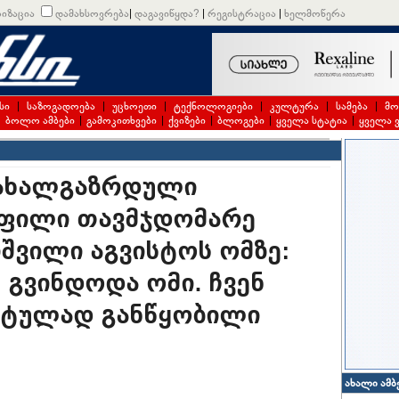
იზაცია
დამახსოვრება
|
დაგავიწყდა?
|
რეგისტრაცია
|
ხელმოწერა
სი
|
საზოგადოება
|
უცხოეთი
|
ტექნოლოგიები
|
კულტურა
|
სამება
|
მო
|
ბოლო ამბები
|
გამოკითხვები
|
ქვიზები
|
ბლოგები
|
ყველა სტატია
|
ყველა 
 ახალგაზრდული
ოფილი თავმჯდომარე
შვილი აგვისტოს ომზე:
 გვინდოდა ომი. ჩვენ
ისტულად განწყობილი
ახალი ამბ