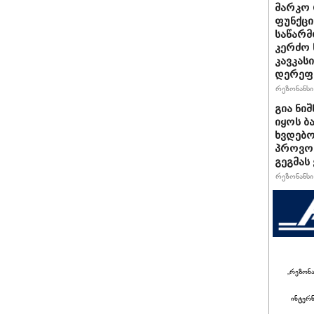
მარკო 
ფუნქცი
საწარმ
კერძო 
კავკას
დერეფნ
რეზონანსი 
გია ნი
იყოს ბ
ხვდებო
პროვოკ
გეგმას
რეზონანსი 
„რეზონ
ინტერ