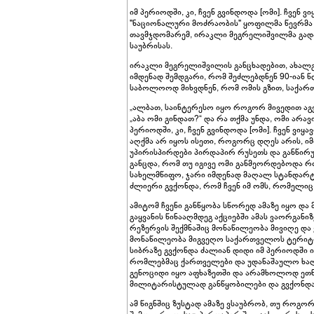
იმ პერიოდში, კი, ჩვენ გვინდოდა [ომი]. ჩვენ
"ნაციონალური მოძრაობის" ყოფილმა წევრმა
თავმჯდომარემ, ირაკლი მეგრელიშვილმა გადა
საუბრისას.
ირაკლი მეგრელიშვილის განცხადებით, ახალგ
იმდენად შემდგარი, რომ შეძლებდნენ 90-იან 
საბოლოოდ მიხვდნენ, რომ ომის გზით, საქ
„ალბათ, საინტერესო იყო როგორ მივედით აგვ
„აბა ომი გინდათ?“ და რა თქმა უნდა, ომი არავ
პერიოდში, კი, ჩვენ გვინდოდა [ომი]. ჩვენ ვ
აღქმა არ იყოს ისეთი, როგორც დღეს არის, იმ
უპირისპირდები პირდაპირ რუსეთს და განწირულ
განცდა, რომ თუ იგივე ომი განმეორდებოდა რო
სახელმწიფო, ჯარი იმდენად მაღალ სტანდარტ
ძლიერი გვქონდა, რომ ჩვენ იმ ომს, რომელიც
ამიტომ ჩვენი განწყობა სწორედ ამაზე იყო დ
გაყვანის წინააღმდეგ აქციებში ამას ვაორგან
რეზერვის შექმნაშიც მონაწილეობა მივიღე და 
მონაწილეობა მიგვეღო საქართველოს ტერიტო
სიბრაზე გვქონდა ძალიან დიდი იმ პერიოდში ი
რომლებმაც ქართველები და უდანაშაულო ხალ
გენოციდი იყო აფხაზეთში და არამხოლოდ ეთნიკუ
მილიტარისტულად განწყობილები და გვქონდა 
ამ წიგნშიც ზუსტად ამაზე ვსაუბრობ, თუ როგო