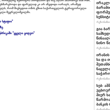
, რომელიც შემოიჭრა პირდაპირ და ისე აღარ აწარმოვა მან ომი,
ირაკლ
 ეხმარებოდა და ფარულად კი არ აწვდიდა იარაღს, არამედ
ბარამი
კედელს, რომ მივხვდით ომის გზით საქართველოს ტერიტორიული
რაკლი მეგრელიშვილმა.
ფორმულ
სენსიტ
ა სტატია"
რეზონანსი 
ზე
გია ბა
ბრიკაში "ყველა ვიდეო"
სამხედ
წინააღ
ნინო წ
რეზონანსი 
ირანის
სა და 
შეთანხ
ნაცვლა
საჭირ
რეზონანსი 
სებ: ა
უცხოურ
მიერ ს
წარმო
ბანკის
რეზონანსი 