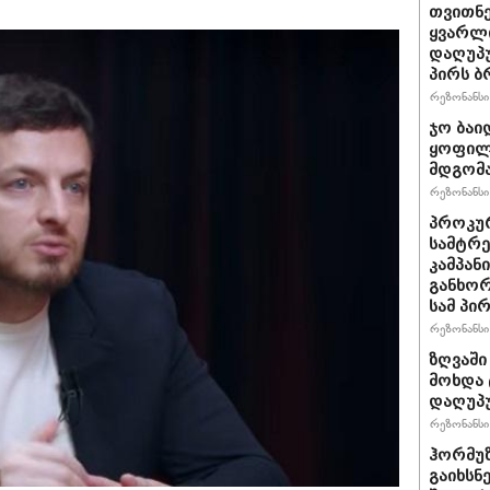
თვითნ
ყვარლი
დაღუპ
პირს ბ
რეზონანსი 
ჯო ბაი
ყოფილ
მდგომა
რეზონანსი 
პროკურ
სამტრე
კამპან
განხო
სამ პი
რეზონანსი 
ზღვაში
მოხდა 
დაღუპ
რეზონანსი 
ჰორმუ
გაიხსნ