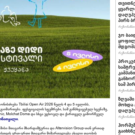
თვითნ
ყვარლი
დაღუპ
პირს ბ
რეზონანსი 
ჯო ბაი
ყოფილ
მდგომა
რეზონანსი 
პროკურ
სამტრე
კამპან
განხო
სამ პი
რეზონანსი 
ზღვაში
ისძიება Tbilisi Open Air 2026 წელს 4 და 5 ივლისს,
მოხდა 
აიმართება. ფესტივალის სტუმრები, სამ განსხვავებულ სცენაზე,
დაღუპ
phonic, Molchat Doma და სხვა უცხოელ და ქართველ გამორჩეულ
რეზონანსი 
მონათვალი
.
ჰორმუ
ნ მისი მთავარი მხარდამჭერია და Altervision Group-თან ერთად
გაიხსნ
სისთვის ერთ-ერთი მთავარი მიმართულება ახალი თაობის