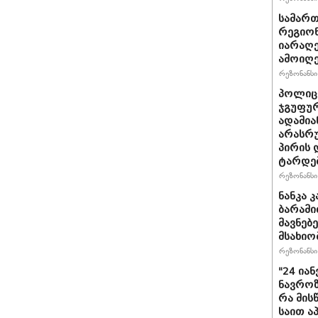
სამარ
რეგიო
იარაღე
ამოიღე
რეზონანსი 
პოლიცი
ჯგუფუ
ადამია
არასრუ
პირის 
ტარდე
რეზონანსი 
ნანკა 
ბარამიძ
მავ­ნე­
მსახიო
რეზონანსი 
"24 ია
ნავროზა
რა მის
საით ა