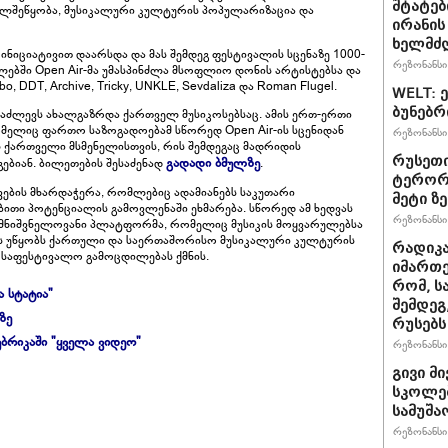
შტატებ
ელშეწყობა, მუსიკალური კულტურის პოპულარიზაცია და
ირანის
ხელმძ
-ის ინიციატივით დაარსდა და მას შემდეგ ფესტივალის სცენაზე 1000-
რეზონანსი 
წლებში Open Air-მა უმასპინძლა მსოფლიო დონის არტისტებსა და
bo, DDT, Archive, Tricky, UNKLE, Sevdaliza და Roman Flugel.
WELT: 
ბუნებრ
აძლევს ახალგაზრდა ქართველ მუსიკოსებსაც. ამის ერთ-ერთი
რომელიც ფართო საზოგადოებამ სწორედ Open Air-ის სცენიდან
რეზონანსი 
ნ ქართველი მსმენელისთვის, რის შემდეგაც მადრიდის
რუსეთი
გადადი ბმულზე
ებიან. ბილეთების შესაძენად
.
ტერორზ
ვების მხარდაჭერა, რომლებიც ადამიანებს საკუთარი
მეტი ზ
ითი პოტენციალის გამოვლენაში ეხმარება. სწორედ ამ ხედვას
რეზონანსი 
აზე მნიშვნელოვანი პლატფორმა, რომელიც მუსიკის მოყვარულებსა
ლს უწყობს ქართული და საერთაშორისო მუსიკალური კულტურის
რადიკ
საფესტივალო გამოცდილებას ქმნის.
იმართე
რომ, ს
ა სტატია"
შემდეგ
ზე
რუსებს
ბრიკაში "ყველა ვიდეო"
რეზონანსი 
გივი მ
სკოლებ
სამუშა
რეზონანსი 