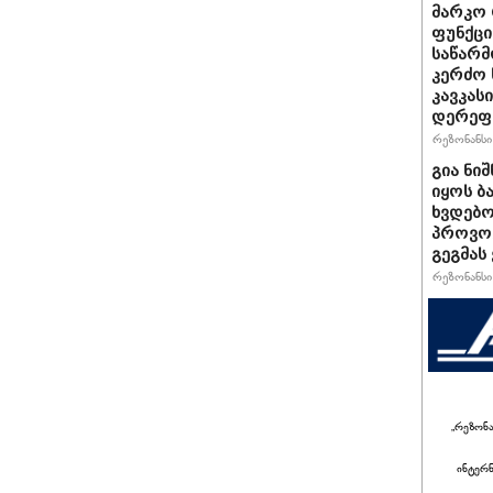
მარკო 
ფუნქცი
საწარმ
კერძო 
კავკას
დერეფნ
რეზონანსი 
გია ნი
იყოს ბ
ხვდებო
პროვოკ
გეგმას
რეზონანსი 
„რეზონ
ინტერ