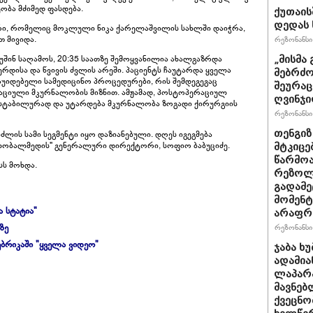
ობა მძიმედ ფასდება.
ქუთაის
დედას 
ი, რომელიც მოკლული ნიკა ქარელაშვილის სახლში დაიჭრა,
თ მივიდა.
რეზონანსი 
შინ საღამოს, 20:35 საათზე შემოყვანილია ახალგაზრდა
„მისმა 
დისა და წვივის ძვლის არეში. პაციენტს ჩაუტარდა ყველა
მებრძო
უიდებელი სამედიცინო პროცედურები, რის შემდეგეგაც
შეურაც
აციული მკურნალობის მიზნით. ამჟამად, პოსტოპერაციულ
ღვინჯი
 სტაბილურად და უტარდება მკურნალობა ზოგადი ქირურგიის
რეზონანსი 
თენგიზ
ძლის სამი სეგმენტი იყო დაზიანებული. დღეს იგეგმება
ლობალმედის" გენერალური დირექტორი, სოფიო ბაბუციძე.
მტკიცე
წარმოა
სს მოხდა.
რეზოლუ
გადამე
მომენტ
ა სტატია"
არაფრ
ზე
რეზონანსი 
ბრიკაში "ყველა ვიდეო"
ჯაბა ხ
ადამია
ლაპარა
მავნებ
ქვეცნო