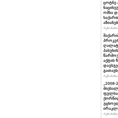
ცოტნე ა
ნაცისე
ომსა დ
საქართ
აზიანებ
რეზონანსი 
შაქარი
პროკურ
ღალატი
პასუხის
წარმოუ
აქტის 
დაუსჯე
გათავხ
რეზონანსი 
„2008-
მიესალ
ფულსა
ქორწილ
უცხოელ
ირაკლი
რეზონანსი 