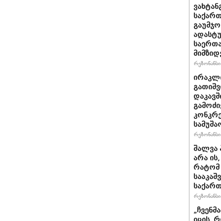
ვახტანგ
საქართ
გაუმჯო
ადასტ
საერთ
მიმზიდ
რეზონანსი 
ირაკლი
გათიშვ
დაკავშ
გამოძი
კონკრე
სამუშა
რეზონანსი 
შალვა 
არა ის
რატომ 
სააკაშ
საქარ
რეზონანსი 
„ჩვენმ
იცის, 