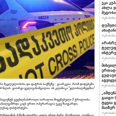
ეკა კუ
ახლა ვ
მეგობა
რეზონანსი 
დუშეთი
ახატან
რეზონანსი 
არასრ
ტელეფ
ინტერვ
რეზონანსი 
მიხეილ
ერთად 
გუდაუთ
აგვიყვა
 მკვლელობისა და დაჭრის საქმეზე - გაარკვია, რომ დიდუბეში,
რეზონანსი 
24 წლის გიორგი ველიჯანაშვილია. ის კლინიკა "გლობალმედშია"
„ამდენ
გაიგო 
 პაციენტს ცეცხლსასროლი იარაღით მიყენებული 2 ჭრილობა,
ტყვია 
 ახალგაზრდა კაცს ერთი ოპერარაცია უკვე ჩაიტარდა,
მაიზერ
ღესაც დასჭირდება.
რეზონანსი 
ქურდიანის ქუჩაზე დაიჭრა კიდევ ერთი პირი, რომელიც კლინიკა