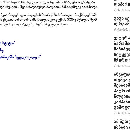
ში 2023 წლის ზაფხულში პოლონეთის სასაზღვრო-გამშვები
დაპატი
მდე რუსეთის შეიარაღებული ძალების წინააღმდეგ იბრძოდა.
რეზონანსი 
 შეიარაღებული ძალების მხარეს საბრძოლო მოქმედებებში
გიგა ა
რუსეთის სისხლის სამართლის კოდექსის 359-ე მუხლის მე-3
ბერუაშ
აა გამოცხადებული", - წერს რუსული მედია.
რეზონანსი 
ვეტერა
ა სტატია"
ბარამი
მანიპუ
ზე
სიტყვე
ბრიკაში "ყველა ვიდეო"
მჭირდე
რეზონანსი 
ანჯაფა
თუმცა 
შესაბა
პატრონ
წლებია
კამპან
გამოვლ
რეზონანსი 
ამ წუთე
იმნაძე 