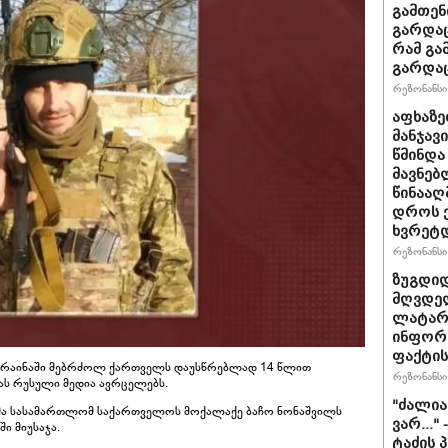
გამთენ
გარდაც
რამ გა
გარდა
რეზონანსი 
აფხაზე
მანჯავ
წმინდა
მავნებ
წინააღ
დროს ქ
ხვრეტ
რეზონანსი 
ზუგდიდ
მღვდელ
ლატარი
ინფორ
ფაქტის
უკრაინაში მებრძოლ ქართველს დაუსწრებლად 14 წლით
რეზონანსი 
იას რუსული მედია ავრცელებს.
"ძა­ლი­
ესმა სასამართლომ საქართველოს მოქალაქე ბაჩო ნონაშვილს
ვარ..." 
ი მიუსაჯა.
ტა­ძის