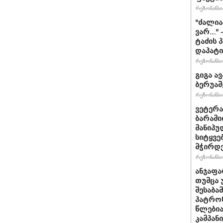
რეზონანსი 
"ძა­ლი­
ვარ..." 
ტა­ძის
დაპატი
რეზონანსი 
გიგა ა
ბერუაშ
რეზონანსი 
ვეტერა
ბარამი
მანიპუ
სიტყვე
მჭირდე
რეზონანსი 
ანჯაფა
თუმცა 
შესაბა
პატრონ
წლებია
კამპან