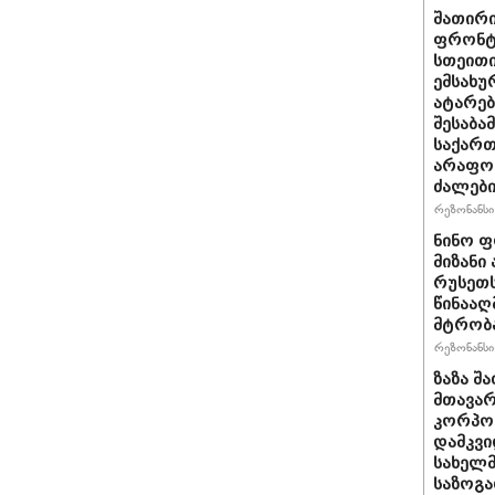
შათირ
ფრონტი
სთეითი
ემსახუ
ატარებ
შესაბა
საქარ
არაფო
ძალებ
რეზონანსი 
ნინო ფ
მიზანი
რუსეთს
წინააღ
მტრობა
რეზონანსი 
ზაზა შ
მთავარ
კორპო
დამკვი
სახელმ
საზოგა