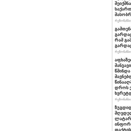
შეიქმნ
საქართ
მასობრ
რეზონანსი 
გამთენ
გარდაც
რამ გა
გარდა
რეზონანსი 
აფხაზე
მანჯავ
წმინდა
მავნებ
წინააღ
დროს ქ
ხვრეტ
რეზონანსი 
ზუგდიდ
მღვდელ
ლატარი
ინფორ
ფაქტის