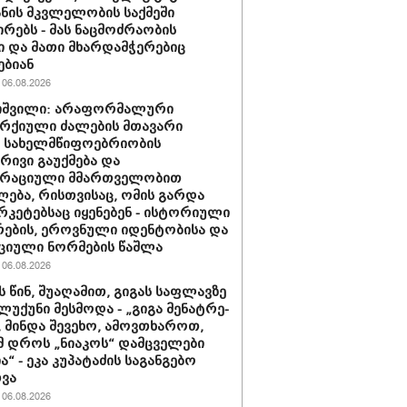
ნის მკვლელობის საქმეში
რებს - მას ნაცმოძრაობის
ი და მათი მხარდამჭერებიც
ებიან
06.08.2026
იშვილი: არაფორმალური
რქიული ძალების მთავარი
ა სახელმწიფოებრიობის
რივი გაუქმება და
რაციული მმართველობით
ლება, რისთვისაც, ომის გარდა
ერკეტებსაც იყენებენ - ისტორიული
რების, ეროვნული იდენტობისა და
ციული ნორმების წაშლა
06.08.2026
 წინ, შუ­ა­ღა­მით, გი­გას საფ­ლავ­ზე
ზლუ­ქუ­ნი მესმოდა - „გიგა მე­ნატ­რე­
, მინ­და შე­ვე­ხო, ამოვ­თხა­როთ,
ამ დროს „ნი­ა­კოს“ დამ­ცვე­ლე­ბი
ნია“ - ეკა კუპატაძის საგანგებო
ვა
06.08.2026