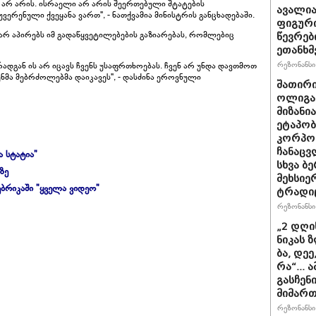
 არ არის. ისრაელი არ არის შეერთებული შტატების
ავალია
ვერენული ქვეყანა ვართ", - ნათქვამია მინისტრის განცხადებაში.
ფიგური
 არ აპირებს იმ გადაწყვეტილებების გაზიარებას, რომლებიც
წევრებ
ეთანხმ
რეზონანსი 
რადგან ის არ იცავს ჩვენს უსაფრთხოებას. ჩვენ არ უნდა დავთმოთ
მა მებრძოლებმა დაიკავეს", - დასძინა ეროვნული
შათირ
ოლიგა
მიზანი
ეტაპობ
კორპო
ჩანაცვ
ა სტატია"
სხვა ბ
ზე
მეხსიე
ბრიკაში "ყველა ვიდეო"
ტრადი
რეზონანსი 
„2 დღის
ნი­კას 
ბა, დეე
რა“... 
გას­ჩე­
მიმართ
რეზონანსი 