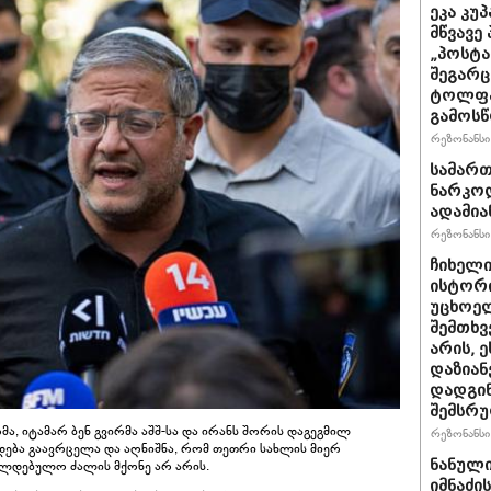
ეკა კუ
მწვავე
„პოსტა
შეგარც
ტოლფა
გამოსწ
რეზონანსი 
სამარ
ნარკო
ადამია
რეზონანსი 
ჩიხელი
ისტორი
უცხოელ
შემთხვ
არის, ე
დაზიან
დადგინ
შემსრ
, იტამარ ბენ გვირმა აშშ-სა და ირანს შორის დაგეგმილ
რეზონანსი 
ადება გაავრცელა და აღნიშნა, რომ თეთრი სახლის მიერ
ნანული
ალდებულო ძალის მქონე არ არის.
იმნაძი