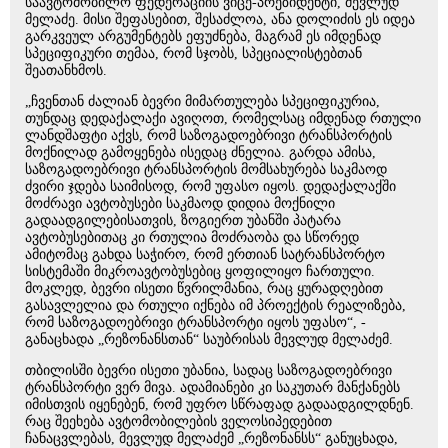
საავტომობილო ფედერაციის ვიცე-პრეზიდენტი, მევლუდ
მელაძე. მისი შეფასებით, შესაძლოა, ანა დოლიძის ეს იდეა
გარკვეულ არგუმენტებს ეფუძნება, მაგრამ ეს იმდენად
სპეციფიკური თემაა, რომ სჯობს, სპეციალისტებთან
შეათანხმოს.
„ჩვენთან ძალიან ბევრი მიმართულება სპეციფიკურია,
თუნდაც დედაქალაქი ავიღოთ, რომელსაც იმდენად რთული
ლანდშაფტი აქვს, რომ საზოგადოებრივი ტრანსპორტის
მოქნილად გამოყენება ისედაც ძნელია. გარდა ამისა,
საზოგადოებრივი ტრანსპორტის მომსახურება საკმაოდ
ძვირი ჯდება საიმისოდ, რომ უფასო იყოს. დედაქალაქში
მოძრავი ავტობუსები საკმაოდ დიდია მოქნილი
გადაადგილებისათვის, ზოგიერთ უბანში პატარა
ავტობუსებითაც კი რთულია მოძრაობა და სწორედ
ამიტომაც გახდა საჭირო, რომ ერთიან სატრანსპორტო
სისტემაში მიკროავტობუსებიც ყოფილიყო ჩართული.
მოკლედ, ბევრი ისეთი წვრილმანია, რაც ყურადღებით
გასავლელია და რთული იქნება იმ პროექტის რეალიზება,
რომ საზოგადოებრივი ტრანსპორტი იყოს უფასო“, -
განაცხადა „რეზონანსთან“ საუბრისას მევლუდ მელაძემ.
თბილისში ბევრი ისეთი უბანია, სადაც საზოგადოებრივი
ტრანსპორტი ვერ მივა. ადამიანები კი საკუთარ მანქანებს
იმისთვის იყენებენ, რომ უფრო სწრაფად გადაადგილდნენ.
რაც შეეხება ავტომობილების ველოსიპედებით
ჩანაცვლებას, მევლუდ მელაძემ „რეზონანსს“ განუცხადა,