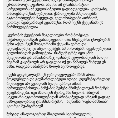
ევროპის ბევრ ქვეყანაში, სადაც საზოგადოებრივი
ტრანსპორტი უფასოა, ხალხი ამ ტრანსპორტით
სარგებლობს ან ველოსიპედით გადაადგილება. კითხვაზე,
რამდენად შესაძლებელია, ქართველმა მძღოლებმა
ავტომობილების ნაცვლად, ველოსიპედები აირჩიონ,
გიორგი შვანგირაძემ გვიპასუხა, რომ ჩვენს ქვეყანაში ეს
წარმოუდგენელია.
„ევროპის ქვეყნების მაგალითები რომ მოჰყავთ,
საქართველოსგან განსხვავებით, მათ სხვაგვარი ცხოვრების
წესი აქვთ. ჩვენ მთაგორიანი ქვეყანა ვართ და
დედაქალაქიც კი ასეთი გვაქვს. ამ პირობებში შეუძლებელია
ველოსიპედის გამოყენება. რამდენჯერმე იყო ამის
მცდელობა და სანაპიროზეც დახაზეს ველოსიპედის ზოლი,
მაგრამ კაციშვილს არ გაუვლია იქ და წაშალეს შემდეგ ეს
ხაზი, რადგან სამანქანო ზოლს ავიწროვებდა.
ჩვენს დედაქალაქში ეს ჯერ ყოველგვარ აზრს არის
მოკლებული და გაუმართლებელი იდეაა. ელემენტარულად
რელიეფი არ გვიწყობს ხელს. გარდა ამისა,
ქართველებისთვის მანქანის შეძენა მნიშვნელოვან მომენტს
უკავშირდება, იგი მათთვის ძვირფასი ნივთია. ამიტომ
საკუთარი ავტომობილებიდან პრინციპულად არავინ გადავა
საზოგადოებრივ ტრანსპორტში“, - აღნიშნა "რეზონანსთან"
გიორგი შვანგირაძემ.
ზუსტად ანალოგიურად მსჯელობს საქართველოს