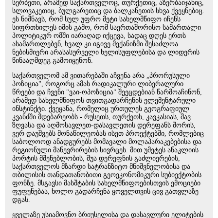
სერბეთი, არამედ საქართველოც, თურქეთიც, აზერბაიჯანიც,
სლოვაკეთიც, ბულგარეთიც და ბალკანეთის სხვა ქვეყნებიც.
ეს ნიშნავს, რომ სულ უფრო მეტი სახელმწიფო იჩენს
სიფრთხილეს იმის გამო, რომ საერთაშორისო სამართალი
პოლიტიკურ ომში იარაღად იქცევა, სადაც დღეს ერთს
ასამართლებენ, ხვალ კი იგივე მექანიზმი შესაძლოა
ნებისმიერი არასასურველი ხელისუფლებისა და ლიდერის
წინააღმდეგ გამოიყენონ.
საქართველომ ამ ვითარებაში აჩვენა არა „პრორუსული
პოზიცია", როგორც ამას რადიკალური ლიბერალური
წრეები და ჩვენი "ვაი-ოპოზიცია" შეეცდებიან წარმოაჩინონ,
არამედ სახელმწიფოს თვითგადარჩენის ელემენტარული
ინსტინქტი. ქვეყანა, რომელიც ურთულეს გეოგრაფიულ
კვანძში მდებარეობს - რუსეთს, თურქეთს, კავკასიას, შავ
ზღვასა და აღმოსავლეთ-დასავლეთის დერეფანს შორის,
ვერ დაუშვებს მონაწილეობას ისეთ პროექტებში, რომლებიც
საბოლოოდ ანადგურებს მომავალი მოლაპარაკებებისა და
რეგიონული მანევრირების სივრცეს. მით უმეტეს ანაკლიის
პორტის მშენებლობის, შუა დერეფნის გაძლიერების,
საქართველოს მზარდი სატრანზიტო მნიშვნელობისა და
თბილისის თანდათანობითი გეოეკონომიკური სუბიექტობის
ფონზე. მსგავსი მასშტაბის სახელმწიფოებისთვის ემოციები
ფუფუნებაა, ხოლო გადარჩენა ყოველთვის ცივ გათვლაზე
დგას.
ყველაზე უსიამოვნო ბრიუსელისა და დასავლური ელიტების