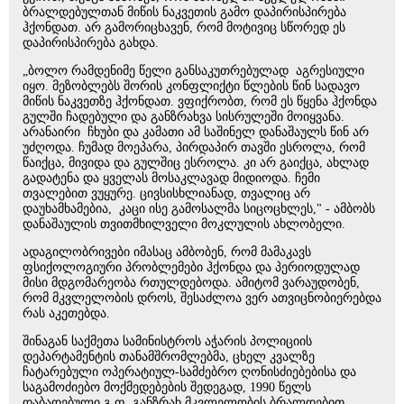
ბრალდებულთან მიწის ნაკვეთის გამო დაპირისპირება
ჰქონდათ. არ გამორიცხავენ, რომ მოტივიც სწორედ ეს
დაპირისპირება გახდა.
„ბოლო რამდენიმე წელი განსაკუთრებულად აგრესიული
იყო. მეზობლებს შორის კონფლიქტი წლების წინ სადავო
მიწის ნაკვეთზე ჰქონდათ. ვფიქრობთ, რომ ეს წყენა ჰქონდა
გულში ჩადებული და განზრახვა სისრულეში მოიყვანა.
არანაირი ჩხუბი და კამათი ამ საშინელ დანაშაულს წინ არ
უძღოდა. ჩუმად მოეპარა, პირდაპირ თავში ესროლა, რომ
წაიქცა, მივიდა და გულშიც ესროლა. კი არ გაიქცა, ახლად
გადატენა და ყველას მოსაკლავად მიდიოდა. ჩემი
თვალებით ვუყურე. ცივსისხლიანად, თვალიც არ
დაუხამხამებია, კაცი ისე გამოსალმა სიცოცხლეს," - ამბობს
დანაშაულის თვითმხილველი მოკლულის ახლობელი.
ადაგილობრივები იმასაც ამბობენ, რომ მამაკავს
ფსიქოლოგიური პრობლემები ჰქონდა და პერიოდულად
მისი მდგომარეობა რთულდებოდა. ამიტომ ვარაუდობენ,
რომ მკვლელობის დროს, შესაძლოა ვერ ათვიცნობიერებდა
რას აკეთებდა.
შინაგან საქმეთა სამინისტროს აჭარის პოლიციის
დეპარტამენტის თანამშრომლებმა, ცხელ კვალზე
ჩატარებული ოპერატიულ-სამძებრო ღონისძიებებისა და
საგამოძიებო მოქმედებების შედეგად, 1990 წელს
დაბადებული გ.ფ. განზრახ მკვლელობის ბრალდებით