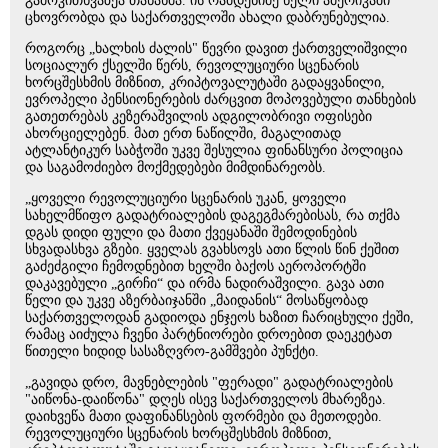
გამოკითხვაზეა თანახმა. ის რამდენიმე წელი ამერიკაში
ცხოვრობდა და საქართველოში ახალი დაბრუნებულია.
როგორც „ხალხის ძალის" წევრი დავით ქართველიშვილი
სოციალურ ქსელში წერს, რევოლუციური სცენარის
ხორცშესხმის მიზნით, კრიპტოვალუტაში გადაყვანილი,
ევროპელი პენსიონერების ძარცვით მოპოვებული თანხების
გათეთრებას კეზერაშვილის ადგილობრივი ოფისები
ახორციელებენ. მათ ერთ ნაწილში, მაგალითად
ატლანტიკურ საბჭოში უკვე შესულია ფინანსური პოლიცია
და საგამოძიებო მოქმედებები მიმდინარეობს.
„ყოველი რევოლუციური სცენარის უკან, ყოველი
სახელმწიფო გადატრიალების დაგეგმარებისას, რა თქმა
დგას დიდი ფული და მათი ქვეყანაში შემოდინების
სხვადასხვა გზები. ყველას გვახსოვს ათი წლის წინ ქეშით
გაძეძგილი ჩემოდნებით ხელში ბაქოს აეროპორტში
დაკავებული „გირჩი“ და ირმა ნადირაშვილი. გავა ათი
წელი და უკვე აზერბაიჯანში „მაიდანის“ მოსაწყობად
საქართველოდან გადიოდა ენჯეოს ხაზით ჩარიცხული ქეში,
რამაც აიძულა ჩვენი პარტნიორები დროებით დაეკეტათ
წითელი ხიდიდ სასაზღვრო-გამშვები პუნქტი.
„გავიდა დრო, მავნებლების "ფერადი" გადატრიალების
"აიწონა-დაიწონა" დღეს ისევ საქართველოს მხარეზეა.
დაიხვეწა მათი დაფინანსების ფორმები და მეთოდები.
რევოლუციური სცენარის ხორცშესხმის მიზნით,