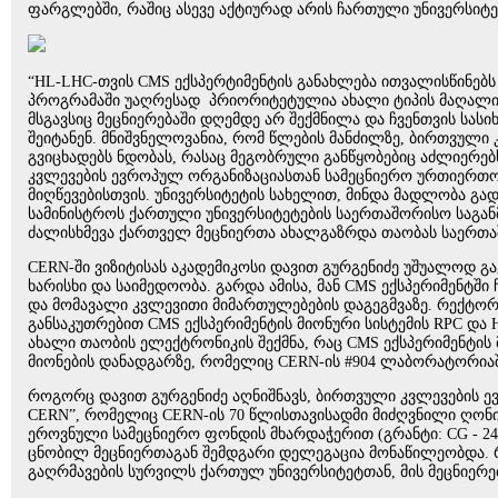
ფარგლებში, რაშიც ასევე აქტიურად არის ჩართული უნივერსიტე
“HL-LHC-თვის CMS ექსპერტიმენტის განახლება ითვალისწინებს
პროგრამაში უაღრესად პრიორიტეტულია ახალი ტიპის მაღალი 
მსგავსიც მეცნიერებაში დღემდე არ შექმნილა და ჩვენთვის სა
შეიტანენ. მნიშვნელოვანია, რომ წლების მანძილზე, ბირთვული
გვიცხადებს ნდობას, რასაც მეგობრული განწყობებიც აძლიერე
კვლევების ევროპულ ორგანიზაციასთან სამეცნიერო ურთიერთობ
მიღწევებისთვის. უნივერსიტეტის სახელით, მინდა მადლობა გად
სამინისტროს ქართული უნივერსიტეტების საერთაშორისო საგან
ძალისხმევა ქართველ მეცნიერთა ახალგაზრდა თაობას საერთაშო
CERN-ში ვიზიტისას აკადემიკოსი დავით გურგენიძე უშუალოდ გა
ხარისხი და საიმედოობა. გარდა ამისა, მან CMS ექსპერიმენტშ
და მომავალი კვლევითი მიმართულებების დაგეგმვაზე. რექტორი
განსაკუთრებით CMS ექსპერიმენტის მიონური სისტემის RPC და 
ახალი თაობის ელექტრონიკის შექმნა, რაც CMS ექსპერიმენტის
მიონების დანადგარზე, რომელიც CERN-ის #904 ლაბორატორიაში
როგორც დავით გურგენიძე აღნიშნავს, ბირთვული კვლევების ევ
CERN”, რომელიც CERN-ის 70 წლისთავისადმი მიძღვნილი ღონი
ეროვნული სამეცნიერო ფონდის მხარდაჭერით (გრანტი: CG - 24
ცნობილ მეცნიერთაგან შემდგარი დელეგაცია მონაწილეობდა. 
გაღრმავების სურვილს ქართულ უნივერსიტეტთან, მის მეცნიერე