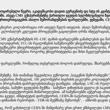
ოცირებული წევრი, აკადემიკოსი დავით გურგენიძე და სტუ-ის კვან
, ასევე CMS ექსპერიმენტზე ქართული ჯგუფის ხელმძღვანელი ზვი
რთიერთგაგების ახალი მემორანდუმების ფარგლებში, ჟენევაში, CE
მეცნიერო კოლაბორაცია ორ ათეულ წელს ითვლის. ახალ მემორანდუ
თა გლობალურ კვლევით პროცესებში გაცილებით ღრმა ინტეგრაციას
CMS ექსპერტიმენტის HL-LHC ფაზის ფარგლებში განახლებას და მას
კოლაიდერის, FCC-ის რეალიზების სამუშაოებში უნივერსიტეტის მეცნ
ტექნიკური უნივერსიტეტის კვლევითი პოტენციალის მონაწილეობა, 
იშვნელოვანესია როგორც უნივერსიტეტისა და მისი მკვლევრებისთვი
 ფარგლებში, რომელიც თებერვლის ბოლოს დასრულდა, მხარეებმა ყ
ენტზე. მას თამამად შეგვიძლია ვუწოდოთ „საუკუნის მემორანდუმი
აუბარია მომავლის, 100 კილომეტრი სიგრძის ციკლური კოლაიდერის
ი პროგრამის დასრულებისთანავე დაიწყება. ამჟამად, LHC-ის რეა
ანება, სამუშო ჯგუფების შექმნა - სამუშაო ვიზიტისას ყველა ეს სა
იპის დეტექტორების მიმართულებით. ამ სამუშაოებში აქტურად არია
რთა ჯგუფი, ინსტიტუტის დირექტორის, CERN-ში საქართველოს მთავ
იზაინის რეპორტის - TDR-ის შექმნაზე მუშაობენ”, - ამბობს დავით 
აც, რომ განიხილეს CERN-ში მიმდინარე ერთ-ერთი უმსხვილესი CMS