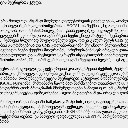
ტის მეცნიერთა ჯგუფი.
 არა მხოლოდ ამჟამად მოქმედი დეტექტორების განახლებას, არამე
გრანულირების კალორიმეტრის - HGCAL-ის შექმნა. უნდა აღინიშნ
სიხარულოა, რომ ამ მიმართულებით განსაკუთრებულ წვლილს საქართვ
 კვლევების ევროპული ორგანიზაცია ჩვენი უნივერსიტეტის მეცნიე
ბს. ჩემთვის სრულიად მოულოდნელი იყო, როცა გასულ წელს CMS ექ
ის გაღრმავებისა და CMS კოლაბორაციაში შეტანილი წვლილისთვის
ავუხადო ჩვენი ქვეყნის მთავრობას, პრემიერ-მინისტრ ირაკლი კობ
მანათლებლო და სამეცნიერო სივრცეში ინტეგრირების მიმართულებ
რისო ასპარეზზე წარმატების მიღწევაში შეუწყობს ხელს“, - აცხად
ეცნო განახლებული დეტექტორების კომპონენტების შექმნის, ტესტირ
ი ჩართულ ქართველ მეცნიერებს გაუწია კონსულტაცია დეტექტორების ი
 ამბობს, რომ უნივერსიტეტის მეცნიერები აქტიურად მონაწილეობენ
HGCAL ჯგუფებში. მიმდინარე წელს მათ წარმატებით დაასრულეს 80 უა
 მოდერნიზაციის პროგრამის მნიშვნელოვანი ნაწილი იყო. ამ კამერ
 უნივერსიტეტის ფიზიკოსებმა - იური ბაღათურიამ და ირაკლი ლომ
როპულ ორგანიზაციაში სამუშაო ვიზიტს წინ უძღოდა კონფერენცია -
სძიებების ეგიდით, საქართველოს ტექნიკურ უნივერსიტეტში გასულ
 - 234) გაიმართა. კონფერენციაში CERN-ის საბჭოს ახლადარჩეულ
რექტორის თქმით, ეს ნათელი დადასტურებაა CERN-ის პარტნიორულ
ბთან.