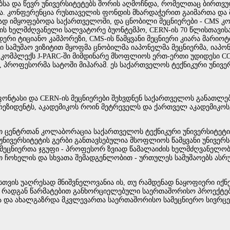
ნებსა და წევრ უნივერსიტეტებს შორის აღმოჩნდა, რომელთაც ბირთვ
და. კონფერენცია რუსთაველის ფონდის მხარდაჭერით გაიმართა და
დ იმყოფებოდა საქართველოში, და ცნობილი მეცნიერები - CMS კოლ
ის ხელმძღვანელი სალვატორე ბუონტემპო, CERN-ის 70 წლისთავის
დერი ტიციანო კამპორეზი, CMS-ის წამყვანი მეცნიერი კიარა მარიო
ი სამუშაო ვიზიტით მყოფმა ცნობილმა იაპონელმა მეცნიერმა, იაპო
 კომპლექს J-PARC-ში მიმდინარე მსოფლიოს ერთ-ერთი უდიდესი COM
, პროფესორმა სატოში მიჰარამ. ეს საქართველოს ტექნიკური უნივე
ფონტასი და CERN-ის მეცნიერები შეხვდნენ საქართველოს განათლებ
რეზიდენტს, აკადემიკოს როინ მეტრეველს და ქართველ აკადემიკოსე
 ცენტრთან კოლაბორაცია საქართველოს ტექნიკური უნივერსიტეტისთ
ი უნივერსიტეტის გერბი განთავსებულია მსოფლიოს წამყვანი უნივერს
ს მეცნიერთა ჯგუფი - პროფესორ ზვიად წამალაიძის ხელმძღვანელობ
ით ჩოხელის და სხვათა შემადგენლობით - ურთულეს სამუშაოებს ა
თვის უაღრესად მნიშვნელოვანია ის, თუ რამდენად ნაყოფიერი იქნ
 რადგან წარმატებით განხორციელებული საერთაშორისო პროექტებ
თა და ახალგაზრდა მკვლევართა საერთაშორისო სამეცნიერო სივრცე