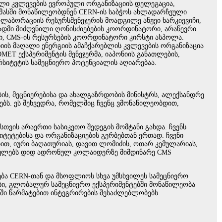
ული კვლევების ევროპული ორგანიზაციის დელეგაცია,
 მასში მონაწილეობდნენ CERN-ის საბჭოს ახლადარჩეული
აბორაციის რესურსმენეჯერის მოადგილე ანჟეი ხარკიევიჩი,
ადმი მიძღვნილი ღონისძიებების კოორდინატორი, არაწევრი
ტი, CMS-ის რესურსების კოორდინატორი კირსტი ასპოლა.
ნიის მაღალი ენერგიის ამაჩქარებლის კვლევების ორგანიზაცია
ET ექსპერიმენტის მენეჯერმა, იაპონიის განათლების,
რსიტეტის სამეცნიერო პოტენციალის აღიარებაა.
ის, მეცნიერებისა და ახალგაზრდობის მინისტრს, ალექსანდრე
ბს. ეს შეხვედრა, რომელშიც ჩვენც ვმონაწილეობდით,
ვის არაერთი სასიკეთო შედეგის მომტანი გახდა. ჩვენს
იტეტებისა და ორგანიზაციების გერბებთან ერთად. ჩვენი
ით, იური ბაღათურიას, დავით ლომიძის, ოთარ კემულარიას,
სრულებს დიდ ადრონულ კოლაიდერზე მიმდინარე CMS
ება CERN-თან და მსოფლიოს სხვა უმსხვილეს სამეცნიერო
ი, გლობალურ სამეცნიერო ექსპერიმენტებში მონაწილეობა
ში წარმატებით ინტეგრირების შესაძლებლობებს.