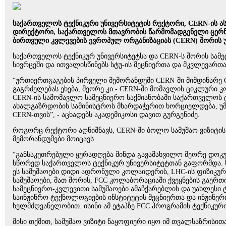
საქართველოს ტექნიკური უნივერსიტეტის რექტორი, CERN-ის ას
დირექტორი, საქართველოს მთავრობის წარმომადგენელი ცერნში
ბირთვული კვლევების ევროპულ ორგანიზაციას (CERN) შორის უ
საქართველოს ტექნიკურ უნივერსიტეტსა და CERN-ს შორის სა
სივრცეში და ითვალისწინებს სტუ-ის მეცნიერთა და მკვლევარ
“ურთიერთგაგების პირველი მემორანდუმი CERN-ში მიმდინარე 
გაგრძელებას ეხება, მეორე კი - CERN-ში მომავლის ციკლური 
CERN-ის სამომავლო სამეცნიერო საქმიანობაში საქართველოს 
ახალგაზრდობის სამინისტროს მხარდაჭერით ხორციელდება, უმნ
CERN-თვის”, - აცხადებს აკადემიკოსი დავით გურგენიძე.
როგორც რექტორი აღნიშნავს, CERN-ში ბოლო სამუშაო ვიზიტის
მემორანდუმები მოიცავს.
“განსაკუთრებული ყურადღება მინდა გავამახვილო მეორე დოკუმ
სწორედ საქართველოს ტექნიკურ უნივერსიტეტთან გაფორმდა. ს
ეს სამუშაოები დიდი ადრონული კოლაიდერის, LHC-ის ფიზიკურ
სამუშაოები, მათ შორის, FCC კოლაბორაციაში ქვეყნების გაერთი
სამეცნიერო-კვლევითი სამუშაოები ამაჩქარებლის და უახლესი ტ
საინჟინრო ტექნოლოგიების ინსტიტუტის მეცნიერთა და ინჟინე
ხელმძღვანელობით. ისინი ამ ეტაპზე FCC პროგრამის ტექნიკური დ
მისი თქმით, სამუშაო ვიზიტი ნაყოფიერი იყო იმ თვალსაზრისით