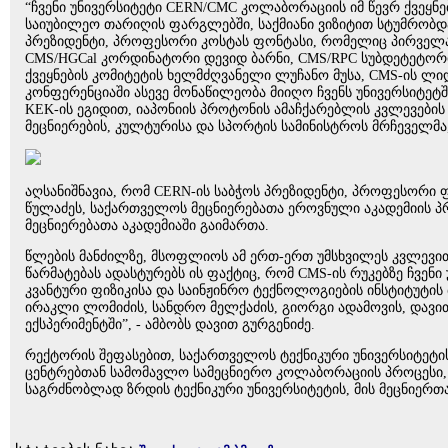
“ჩვენი უნივერსიტეტი CERN/CMC კოლაბორაციის იმ წევრ ქვეყ
საიუბილეო თარიღის ფარგლებში, საქმიანი ვიზიტით სტუმრობ
პრეზიდენტი, პროფესორი კოსტას ფონტასი, რომელიც პირველა
CMS/HGCal კორდინატორი დევიდ ბარნი, CMS/RPC სუბდეტეტორ
ქვეყნების კომიტეტის ხელმძღვანელი ლუჩანო მუსა, CMS-ის ლი
კონფერენციაში ასევე მონაწილეობა მიიღო ჩვენს უნივერსიტეტშ
KEK-ის ეგიდით, იაპონიის პროტონის ამაჩქარებლის კვლევების
მეცნიერების, კულტურისა და სპორტის სამინისტროს მრჩეველმა
აღსანიშნავია, რომ CERN-ის საბჭოს პრეზიდენტი, პროფესორი 
წულაძეს, საქართველოს მეცნიერებათა ეროვნული აკადემიის პ
მეცნიერებათა აკადემიაში გაიმართა.
წლების მანძილზე, მსოფლიოს ამ ერთ-ერთ უმსხვილეს კვლევით
წარმატებას ადასტურებს ის ფაქტიც, რომ CMS-ის რუკებზე ჩვენ
კვანტური ფიზიკისა და საინჟინრო ტექნოლოგიების ინსტიტუტი
ირაკლი ლომიძის, სანდრო მელქაძის, გიორგი ადამოვის, დავ
ექსპერიმენტში”, - ამბობს დავით გურგენიძე.
რექტორის შეფასებით, საქართველოს ტექნიკური უნივერსიტეტის
ცენტრებთან სამომავლო სამეცნიერო კოლაბორაციის პროცესი,
საგრძნობლად ზრდის ტექნიკური უნივერსიტეტის, მის მეცნიერ