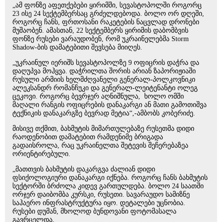
„ამ ფონზე აფეთქებები ყირიმში, სევასტოპოლში როგორც
23 ისე 24 სექტემბერსაც გრძელდებოდა. ბოლო ორ დღეში,
როგორც ჩანს, ფრთოსანი რაკეტების ნაცვლად დრონები
მუშაობენ. ამასთან, 22 სექტემბერს ყირიმის დაბომბვის
ფონზე რუსები ვარაუდობენ, რომ უკრაინელებმა Storm
Shadow-ბის დამატებითი შევსება მიიღეს.
„უკრაინულ იერიშს სევასტოპოლზე 9 ოფიცრის დაჭრა და
დაღუპვა მოჰყვა. დაჭრილთა შორის არიან ზაპორიჟიაში
რუსული არმიის ხელმძღვანელი გენერალ-პოლკოვნიკი
ალეკსანდრ რომანჩუკი და გენერალ-ლეიტენანტი ოლეგ
ცეკოვი. როგორც ბევრჯერ აღნიშნულა, ხოლო ომში
მაღალი რანგის ოფიცრების დანაკარგი ან მათი გამოთიშვა
ტექნიკის დანაკარგზე ბევრად მეტია“,-ამბობს კობერიძე.
მისივე თქმით, ბახმუტის მიმართულებაზე რუსეთმა დიდი
რაოდენობით დამატებით რამდენიმე ბრიგადა
გადაისროლა, რაც უკრაინელთა შეტევის შეჩერებაზეა
ორიენტირებული.
„მათთვის ბახმუტის დაკარგვა ძალიან დიდი
ფსიქოლოგიური დანაკარგი იქნება. როგორც ჩანს ბახმუტის
სექტორში ბრძოლა კიდევ გართულდება. ბოლო 24 საათში
ორჯერ დაიბომბა კურსკი, რუსეთი. სავარაუდო სამიზნე
საჰაერო ინფრასტრუქტურა იყო. დეტალები უცნობია.
რუსები დუმან, მხოლოდ ბუნდოვანი ფოტომასალა
გავრცელდა.