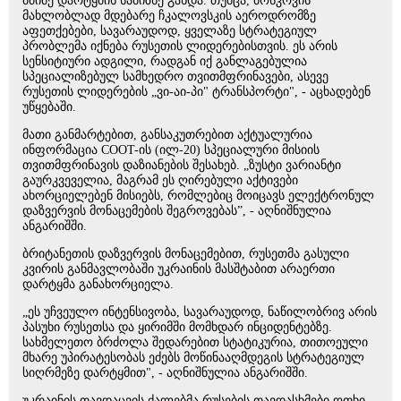
მძიმე დარტყმის სამიზნე გახდა. თუმცა, მოსკოვის
მახლობლად მდებარე ჩკალოვსკის აეროდრომზე
აფეთქებები, სავარაუდოდ, ყველაზე სტრატეგიულ
პრობლემა იქნება რუსეთის ლიდერებისთვის. ეს არის
სენსიტიური ადგილი, რადგან იქ განლაგებულია
სპეციალიზებულ სამხედრო თვითმფრინავები, ასევე
რუსეთის ლიდერების „ვი-აი-პი" ტრანსპორტი", - აცხადებენ
უწყებაში.
მათი განმარტებით, განსაკუთრებით აქტუალურია
ინფორმაცია COOT-ის (ილ-20) სპეციალური მისიის
თვითმფრინავის დაზიანების შესახებ. „ზუსტი ვარიანტი
გაურკვეველია, მაგრამ ეს ღირებული აქტივები
ახორციელებენ მისიებს, რომლებიც მოიცავს ელექტრონულ
დაზვერვის მონაცემების შეგროვებას”, - აღნიშნულია
ანგარიშში.
ბრიტანეთის დაზვერვის მონაცემებით, რუსეთმა გასული
კვირის განმავლობაში უკრაინის მასშტაბით არაერთი
დარტყმა განახორციელა.
„ეს უჩვეულო ინტენსივობა, სავარაუდოდ, ნაწილობრივ არის
პასუხი რუსეთსა და ყირიმში მომხდარ ინციდენტებზე.
სახმელეთო ბრძოლა შედარებით სტატიკურია, თითოეული
მხარე უპირატესობას ეძებს მოწინააღმდეგის სტრატეგიულ
სიღრმეზე დარტყმით", - აღნიშნულია ანგარიშში.
უკრაინის თავდაცვის ძალებმა რუსების თავდასხმები ოთხი