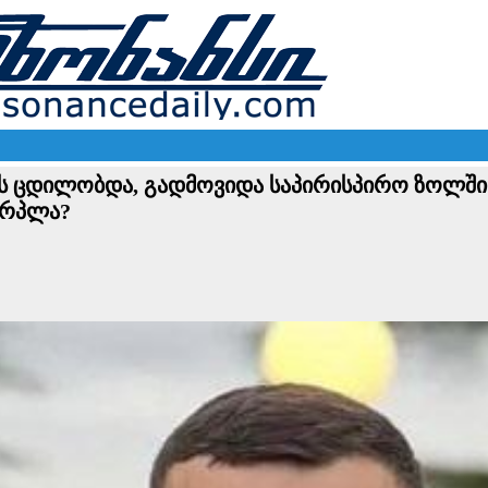
ბას ცდი­ლობ­და, გად­მო­ვი­და სა­პი­რის­პი­რო ზოლ
ერპლა?