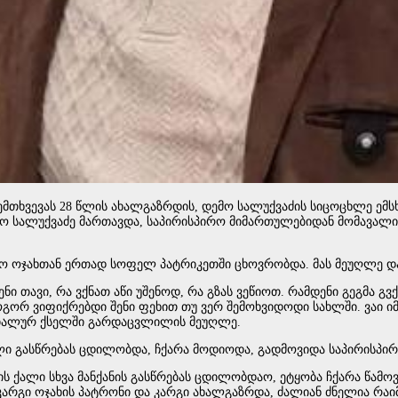
შემ­თხვე­ვას 28 წლის ახალ­გაზ­რდის, დემო სა­ლუქ­ვა­ძის სი­ცო­ცხლე ემს
ქ­ვა­ძე მარ­თავ­და, სა­პი­რის­პი­რო მი­მარ­თუ­ლე­ბი­დან მო­მა­ვა­ლი მან­ქ
 ოჯახ­თან ერ­თად სო­ფელ პატ­რი­კეთ­ში ცხოვ­რობ­და. მას მე­უღ­ლე და 
ნი თავი, რა ვქნათ აწი უშე­ნოდ, რა გზას ვე­წი­ოთ. რამ­დე­ნი გეგ­მა გვქ
­გორ ვი­ფიქ­რებ­დი შენი ფე­ხით თუ ვერ შე­მოხ­ვი­დო­დი სახ­ლში. ვაი იმა
ო­ცი­ა­ლურ ქსელ­ში გარ­დაც­ვლი­ლის მე­უღ­ლე.
გას­წრე­ბას ცდი­ლობ­და, ჩქა­რა მო­დი­ო­და, გად­მო­ვი­და სა­პი­რის­პი­რო
 ის ქალი სხვა მან­ქა­ნის გას­წრე­ბას ცდი­ლობ­დაო, ეტყო­ბა ჩქა­რა წა­მო­ვ
ყო, კარ­გი ოჯა­ხის პატ­რო­ნი და კარ­გი ახალ­გაზ­რდა, ძა­ლი­ან ძნე­ლია რა