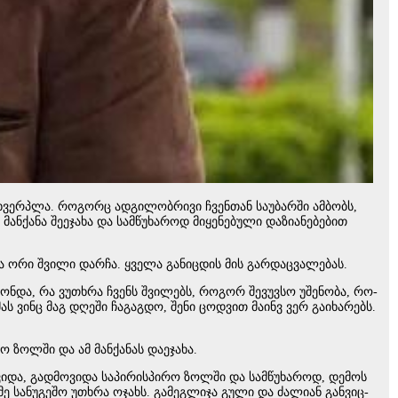
ხვერ­პლა. რო­გორც ად­გი­ლობ­რი­ვი ჩვენ­თან სა­უ­ბარ­ში ამ­ბობს,
ა­ნა შე­ე­ჯა­ხა და სამ­წუ­ხა­როდ მი­ყე­ნე­ბუ­ლი და­ზი­ა­ნე­ბე­ბით
ორი შვი­ლი დარ­ჩა. ყვე­ლა გა­ნიც­დის მის გარ­დაც­ვა­ლე­ბას.
ონ­და, რა ვუ­თხრა ჩვენს შვი­ლებს, რო­გორ შე­ვუვ­სო უშე­ნო­ბა, რო­
ს ვინც მაგ დღე­ში ჩა­გაგ­დო, შენი ცოდ­ვით მა­ინვ ვერ გა­ი­ხა­რებს.
 ზოლ­ში და ამ მან­ქა­ნას და­ე­ჯა­ხა.
ი­და, გად­მო­ვი­და სა­პი­რის­პი­რო ზოლ­ში და სამ­წუ­ხა­როდ, დე­მოს
­ი­მე სა­ნუ­გე­შო უთხრა ოჯახს. გა­მეგლი­ჯა გული და ძა­ლი­ან გან­ვიც­