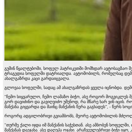
გუ­შინ წყალ­ტუ­ბო­ში, სო­ფელ პატ­რი­კეთ­ში მომ­ხდარ ავ­ტო­საგ­ზაო 
ტრა­გე­დია სო­ფელ­ში დატ­რი­ალ­და. ავ­ტო­მო­ბილს, რო­მელ­საც დემო სა­ლუ
ახალ­გაზ­რდა კაცი გარ­და­იც­ვა­ლა.
გლო­ვაა სო­ფელ­ში, სა­დაც ამ ახალ­გაზ­რდას ყვე­ლა იც­ნობ­და. დემო
"ჩემო სიყ­ვა­რუ­ლო, ჩემო ლა­მა­ზო ბიჭო, ასე რო­გორ მოგ­ვიკ­ლეს შე
გორ და­ვი­ძი­ნო და გა­ვიღ­ვი­ძო უშე­ნოდ, რა მწა­რე ხარ ვინ იცის. რო
მან­ქა­ნა გიყ­ვარ­და და მა­ინც მან­ქა­ნის წერა გაგ­ხა­დეს”, - წერს ს
რო­გორც ად­გი­ლობ­რი­ვი გვი­ამ­ბობს, მე­ო­რე ავ­ტო­მო­ბი­ლის მძღო­ლი 
"თურ­მე ქალი იჯდა იმ მან­ქა­ნის სა­ჭეს­თან. ასე ამ­ბო­ბენ სო­ფელ­ში,
მან­ქა­ნას და­ე­ჯა­ხა. ასე და­ღუ­პა ოჯა­ხი. არაჩ­ვე­უ­ლებ­რი­ვი ბიჭი ი