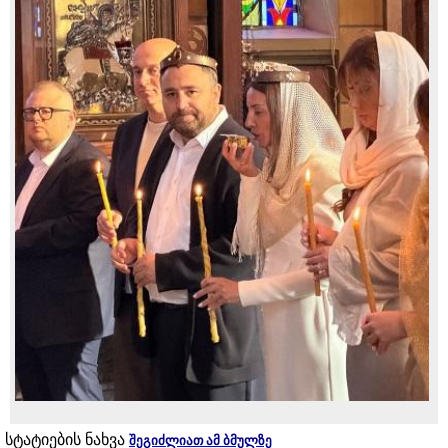
სტატიების ნახვა
შეგიძლიათ ამ ბმულზე