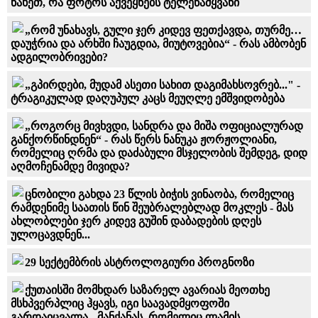
ნახეთ, რა ფოტოს აქვეყნებს ტელეწამყვანი
„რომ უნახავს, გული ჯერ კიდევ ფეთქავდა, თურმე…
დაუჭრია და არხში ჩაუგდია, მიუტოვებია“ - რას ამბობენ
ადგილობრივები?
„გპირდები, მუდამ ასეთი სახით დაგიმახსოვრებ..." -
ტრაგიკულად დაღუპულ კაცს მეუღლე ემშვიდობება
„რო­გორც მივ­ხვდი, სანდრა და მიშა ოფი­ცი­ა­ლუ­რად
გან­ქორ­წინ­დნენ“ - რას წერს ნანუკა ჟორჟოლიანი,
რომელიც ღრმა და დაძაბული მსჯელობის შემდეგ, დიდ
აღმოჩენამდე მივიდა?
ცნობილი გახდა 23 წლის ბიჭის ვინაობა, რომელიც
რამდენიმე საათის წინ შეუბრალებლად მოკლეს - მას
ახლობლები ჯერ კიდევ გუშინ დაბადების დღეს
ულოცავდნენ...
29 სექტემბრის ასტროლოგიური პროგნოზი
ქუთაისში მომხდარ საზარელ ავარიას მეოთხე
მსხპვერპლიც ჰყავს, იგი საავადმყოფოში
გარდაიცვალა - მანქანას, რომელიც ლამის