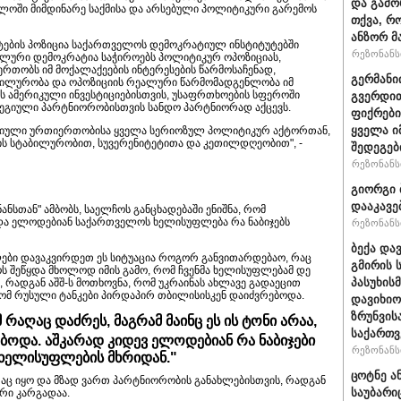
და გამო
თლოში მიმდინარე საქმისა და არსებული პოლიტიკური გარემოს
თქვა, რ
ანზორ მ
ტების პოზიცია საქართველოს დემოკრატიულ ინსტიტუტებში
რეზონანსი
ნალური დემოკრატია საჭიროებს პოლიტიკურ ოპოზიციას,
თობს იმ მოქალაქეების ინტერესების წარმოსაჩენად,
გერმანი
აბილურობა და ოპოზიციის რეალური წარმომადგენლობა იმ
 ამერიკული ინვესტიციებისთვის, უსაფრთხოების სფეროში
გვერდით
გიული პარტნიორობისთვის სანდო პარტნიორად აქცევს.
ფიქრები
ყველა ი
ციული ურთიერთობისა ყველა სერიოზულ პოლიტიკურ აქტორთან,
ის სტაბილურობით, სუვერენიტეტითა და კეთილდღეობით", -
შედეგებ
რეზონანსი
გიორგი 
დააკავე
ნსთან" ამბობს, საელჩოს განცხადებაში ენიშნა, რომ
 და ელოდებიან საქართველოს ხელისუფლება რა ნაბიჯებს
რეზონანსი
ბექა და
კელები დავაკვირდეთ ეს სიტუაცია როგორ განვითარდებაო, რაც
გმირის 
 შეწყდა მხოლოდ იმის გამო, რომ ჩვენმა ხელისუფლებამ დე
პასუხის
 რადგან აშშ-ს მოთხოვნა, რომ უკრაინას ახლავე გადაეცით
და, რომ რუსული ტანკები პირდაპირ თბილისისკენ დაიძვრებოდა.
დავიხიო
ზრუნვის
 რაღაც დაძრეს, მაგრამ მაინც ეს ის ტონი არაა,
საქართვ
ოდა. აშკარად კიდევ ელოდებიან რა ნაბიჯები
რეზონანსი
ხელისუფლების მხრიდან."
ცოტნე ა
რაც იყო და მზად ვართ პარტნიორობის განახლებისთვის, რადგან
საუბარი
რი კარგადაა.