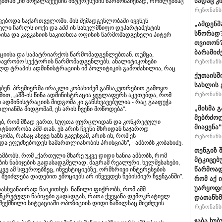
სადაც კ
თან „იმ მოქალაქეების ინტერესების წარმოსაჩენად, რომლებმაც
რეზონანსი
ოფებოდა საქართველოში. მის შემადგენლობაში იყვნენ
„ამდენმ
ელი ჩარლს იოქი და აშშ-ის სახელმწიფო დეპარტამენტის
სწორად?
თისა და კავკასიის საკითხთა ოფისის წარმომადგენელი პიტერ
თვითონ?
ბარამიძ
ციისა და საპატრიარქოს წარმომადგენლებთან. თუმცა,
თავრობო სექტორის წარმომადგენლებს. ანალიტიკოსები
რეზონანსი
ლდ ტრაპის ადმინისტრაციის იმ პოლიტიკის გამოძახილია, რაც
ქუთაისშ
სახლის 
ბენ. პრემიერმა ირაკლი კობახიძემ განსაკუთრებით გამოყო
რეზონანსი
ით, „აშშ-ის წინა ადმინისტრაცია ყველაფერს აკეთებდა, რომ
ადმინისტრაციის მიდგომა კი განსხვავებულია - რაც გააფუჭა
„მისმა 
იანმა მიდგომამ, ეს არის ჩვენი მოწოდება".
მებრძოლ
სახებ, რომ მზად ვართ, სუფთა ფურცლიდან და კონკრეტული
მიაყენა
ნიორობა აშშ-თან. ეს არის ჩვენი მხრიდან საჯაროდ
, რასაც ასევე ხაზს გავუსვამ, არის ის, რომ ეს
რეზონანსი
 ეფუძნებოდეს სამართლიანობის პრინციპს", - ამბობს კობახიძე.
თენგიზ 
ამბობს, რომ „ქართული მხარე უკვე დიდი ხანია ამბობს, რომ
მტკიცებ
ს ნაბიჯების გადასადგმელად, მაგრამ რეალური, ხელშესახები,
წარმოად
კვე ამ სფეროებზეც, ინვესტიციებზე, ორმხრივი ინტერესების
 შეიძლება დადებით ემოციებს არ იწვევდეს ნებისმიერ ჩვენგანში".
რომ აქ 
უარყოფი
დასხვანაირად წაიკითხეს. ნაწილი ფიქრობს, რომ აშშ
კრეტული ნაბიჯები გადადგას, რათა ქვეყანა დემოკრატიულ
დათანხმ
შექმნილი სიტუაციაში ოპოზიციის დიდი ნაწილსაც მიუძღვის
რეზონანსი
ჯაბა ხუ