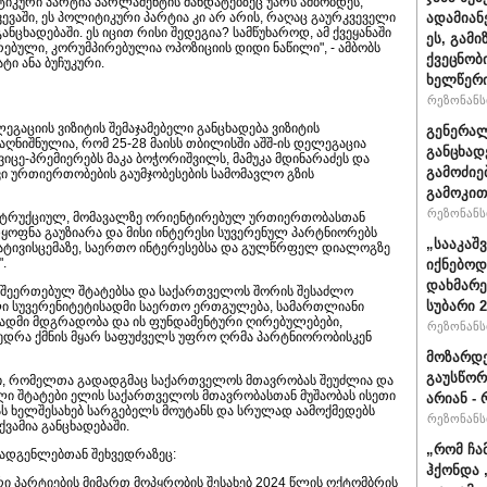
იკური პარტია პარლამენტის მანდატებზეც უარს ამბობდეს,
ევაში, ეს პოლიტიკური პარტია კი არ არის, რაღაც გაურკვეველი
ადამიან
ანცხადებაში. ეს იცით რისი შედეგია? სამწუხაროდ, ამ ქვეყანაში
ეს, გამ
ბული, კორუმპირებულია ოპოზიციის დიდი ნაწილი", - ამბობს
ქვეცნობ
ი ანა ბუჩუკური.
ხელწერი
რეზონანსი
გაციის ვიზიტის შემაჯამებელი განცხადება ვიზიტის
გენერალ
აღნიშნულია, რომ 25-28 მაისს თბილისში აშშ-ის დელეგაცია
განცხად
ვიცე-პრემიერებს მაკა ბოჭორიშვილს, მამუკა მდინარაძეს და
გამოძიე
ი ურთიერთობების გაუმჯობესების სამომავლო გზის
გამოკით
რეზონანსი
სტრუქციულ, მომავალზე ორიენტირებულ ურთიერთობასთან
ყოფნა გაუზიარა და მისი ინტერესი სუვერენულ პარტნიორებს
„სააკაშ
ტივისცემაზე, საერთო ინტერესებსა და გულწრფელ დიალოგზე
.
იქნებოდ
დახმარე
ეს შეერთებულ შტატებსა და საქართველოს შორის შესაძლო
სუბარი 
ლი სუვერენიტეტისადმი საერთო ერთგულება, სამართლიანი
სადმი მდგრადობა და ის ფუნდამენტური ღირებულებები,
რეზონანსი
ვედრა ქმნის მყარ საფუძველს უფრო ღრმა პარტნიორობისკენ
მოზარდე
გაუსწორ
ბი, რომელთა გადადგმაც საქართველოს მთავრობას შეუძლია და
ბული შტატები ელის საქართველოს მთავრობასთან მუშაობას ისეთი
არიან - 
ს ხელშესახებ სარგებელს მოუტანს და სრულად აამოქმედებს
რეზონანსი
ვამია განცხადებაში.
„რომ ჩა
მადგენლებთან შეხვედრაზეც:
ჰქონდა 
ი პარტიების მიმართ მოპყრობის შესახებ 2024 წლის ოქტომბრის