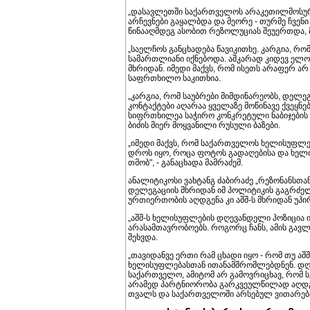
„დასავლეთში საქართველოს არაკეთილმოსურნ
არჩევნები გაყალბდა და მეორე - თურმე ჩვენ
წინააღმდეგ ასობით რეზოლუციას შეუერთდა, მა
„საელჩოს განცხადება წავიკითხე. კარგია, რო
სამართლიანი იქნებოდა. აშკარად კიდევ ელო
მხრიდან. იმედი მაქვს, რომ ისეთს არაფერ ა
საფრთხილო საკითხია.
„კარგია, რომ საუბრები მიმდინარეობს, დელე
კონტაქტები აღარაა ყველაზე მოწინავე ქვეყნე
სიფრთხილეა საჭირო კონკრეტული ნაბიჯების გ
ბიძის მიერ მოყვანილი რუსული ბაზები.
„იმედი მაქვს, რომ საქართველოს ხელისუფლე
დროს იყო, როცა ფოტოს გადაღებისა და ხელი
თმობ", - განაცხადა მამრაძემ.
ანალიტიკოსი ვახტანგ ძაბირაძე „რეზონანსთა
დელეგაციის მხრიდან იმ პოლიტიკის გაგრძელე
ურთიერთობის აღდგენა კი აშშ-ს მხრიდან უპი
„აშშ-ს ხელისუფლების დღევანდელი პოზიცია ი
არასამთავრობოებს. როგორც ჩანს, ამის გავ
შეხვდა.
„თავიდანვე ერთი რამ ცხადი იყო - რომ თუ აშ
ხელისუფლებასთან ითანამშრომლებდნენ. დღეს
საქართველო, ამიტომ არ გამოვრიცხავ, რომ ს
არამედ პარტნიორობა გარკვეულწილად აღდგეს
თვალს და საქართველოში არსებულ ვითარება