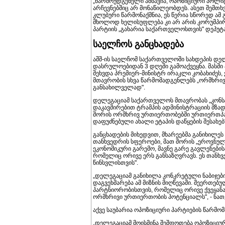
„წარმოუდგენელი ამბავია, ოპოზიციური პოლიტ
არჩევნებშიც არ მონაწილეობდეს. ასეთ შემთხვ
კლუბური წარმონაქმნია, ეს წერია სწორედ ამ გ
მხოლოდ ხელისუფლება კი არ არის კორუმპირე
პარტიის „გახარია საქართველოსთვის" დეპუტატ
საელჩოს განცხადება
აშშ-ის საელჩომ საქართველოში სახდეპის დელე
დასრულოებიდან 3 დღეში გამოაქვეყნა. მასში 
შეხვდა პრემიერ-მინისტრ ირაკლი კობახიძეს, 
მთავრობის სხვა წარმომადგენლებს „ორმხრივ
განსახილველად".
დელეგაციამ საქართველოს მთავრობას „კონ
დაკავშირებით ტრამპის ადმინისტრაციის მზად
შორის ორმხრივ ურთიერთობებში ურთიერთპა
დაფუძნებული ახალი ეტაპის დაწყების შესახებ"
განცხადების მიხედვით, მხარეებმა განიხილ
თანხვედრის სფეროები, მათ შორის „ეროვნუ
ეკონომიკური გარემო, მავნე გარე გავლენები
რომელიც ორივე ერს განსაზღვრავს. ეს თანხ
წინსვლისთვის".
„დელეგაციამ განიხილა კონკრეტული ნაბიჯე
დაგვეხმარება ამ მიზნის მიღწევაში. შეერთე
პარტნიორობისთვის, რომელიც ორივე ქვეყანა
ორმხრივი ურთიერთობის პოტენციალს", - ნათქ
აქვე საუბარია ოპოზიციური პარტიების წარმო
„დელეგაციამ მოისმინა შეშფოთება ოპოზიციურ