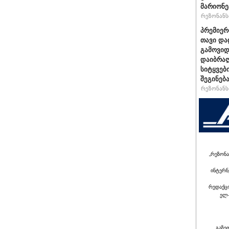
მარიონე
რეზონანსი
პრემიერ
თავი და
გამოვიდ
დაიბრალ
სიტყვებ
შეგინებ
რეზონანსი
„რეზონა
ინტერნ
რედაქც
ელ-
გაზე