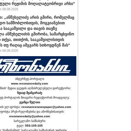
ტული რეჟიმის მოღალატეობრივი არსი“
 08.08.2026
ი: „ანწუხელიძე არის გმირი, რომელმაც
დო სამშობლოსთვის, მოგვიანებით
ა სააკაშვილი და თავის თავზე
ა ანწუხელიძის გმირობა, სამარცხვინო
ი თქვა, თითქოს, სააკაშვილისთვის
ას თუ რაღაც ამგვარს სთხოვდნენ მას“
 08.08.2026
ინტერნეტ-პორტალი
www.resonancedaily.com
ნსის“ მედია ჯგუფის აღმასრულებელი დირექტორი:
ზვიად შვანგირაძე
ეტ-პორტალის მთავარი რედაქტორის მოადგილე:
გვანცა წულაია
იის ელ-ფოსტა:
resonancenewspaper@yahoo.com
ფოსტა პრეს-რელიზებისა და ანონსებისათვის:
resonancedaily@yahoo.com
სარეკლამო სამსახური
ტელ:
593-105-105
თ "რეზონანსის" სარეკლამო სამსახურის უფროსი