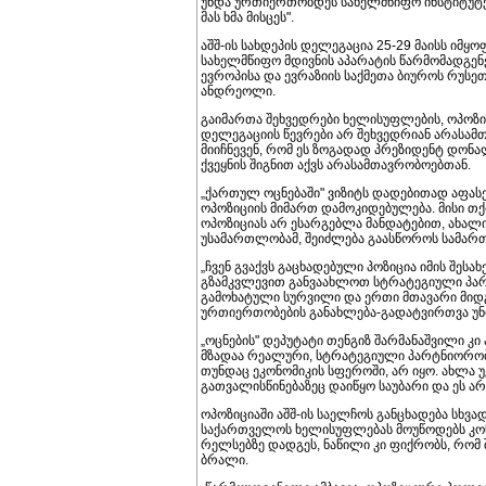
უნდა ურთიერთობდეს სახელმწიფო ინსტიტუტებ
მას ხმა მისცეს".
აშშ-ის სახდეპის დელეგაცია 25-29 მაისს იმყ
სახელმწიფო მდივნის აპარატის წარმომადგენ
ევროპისა და ევრაზიის საქმეთა ბიუროს რუსე
ანდრეოლი.
გაიმართა შეხვედრები ხელისუფლების, ოპოზი
დელეგაციის წევრები არ შეხვედრიან არასამ
მიიჩნევენ, რომ ეს ზოგადად პრეზიდენტ დონა
ქვეყნის შიგნით აქვს არასამთავრობოებთან.
„ქართულ ოცნებაში" ვიზიტს დადებითად აფასე
ოპოზიციის მიმართ დამოკიდებულება. მისი თქმ
ოპოზიციას არ ესარგებლა მანდატებით, ახალი 
უსამართლობამ, შეიძლება გაასწოროს სამართლ
„ჩვენ გვაქვს გაცხადებული პოზიცია იმის შე
გზამკვლევით განვაახლოთ სტრატეგიული პარტ
გამოხატული სურვილი და ერთი მთავარი მიდგომა
ურთიერთობების განახლება-გადატვირთვა უნდა
„ოცნების" დეპუტატი თენგიზ შარმანაშვილი კი 
მზადაა რეალური, სტრატეგიული პარტნიორობი
თუნდაც ეკონომიკის სფეროში, არ იყო. ახლა უ
გათვალისწინებაზეც დაიწყო საუბარი და ეს არ
ოპოზიციაში აშშ-ის საელჩოს განცხადება სხვა
საქართველოს ხელისუფლებას მოუწოდებს კონ
რელსებზე დადგეს, ნაწილი კი ფიქრობს, რომ 
ბრალი.