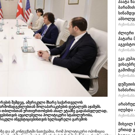
პაატა ზ
ბარამიძ
სინამდვ
აბსოლუ
რეზონანსი
ძლიერი 
პატარა 
აგვისტო
რეზონანსი
ეკა კუპ
ვისაუბრ
გამომიგ
რეზონანსი
დუშეთის
ხანძარი
რეზონანსი
რების შემდეგ, ამერიკული მხარე საქართველოს
არასრუ
არმომადგენლებთან მოლაპარაკებების დეტალებს აჯამებს.
იღებდა 
ის თბილისთან ურთიერთობების ახალ ეტაპზე გადასასვლელად,
ვებისთვის აუცილებელია პოლიტიკური სტაბილურობა,
რეზონანსი
რიკული ინვესტიციებისთვის ხელსაყრელი გარემოს
მიხეილ 
ერთად ვ
ლზე და ამ კონტექსტში ნათქვამია, რომ პოლიტიკური ოპოზიცია