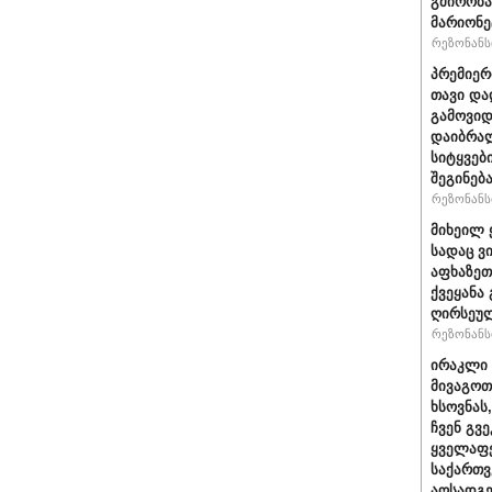
გმირობა
მარიონე
რეზონანსი
პრემიერ
თავი და
გამოვიდ
დაიბრალ
სიტყვებ
შეგინებ
რეზონანსი
მიხეილ 
სადაც ვ
აფხაზეთ
ქვეყანა
ღირსეულ
რეზონანსი
ირაკლი 
მივაგოთ
ხსოვნას
ჩვენ გვე
ყველაფე
საქართ
აღსადგ