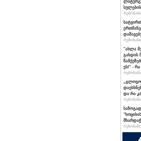
ლიტურგი
სულების
რეზონანსი
სატვირთ
ერთმანე
დაშავებ
რეზონანსი
"ახლა მ
გახდის 
წამქეზე
ეს!" - რ
რეზონანსი
„გლოვოს
დაესხნე
და რა კ
რეზონანსი
საზოგად
"სოცისი
მხარდაჭ
რეზონანსი