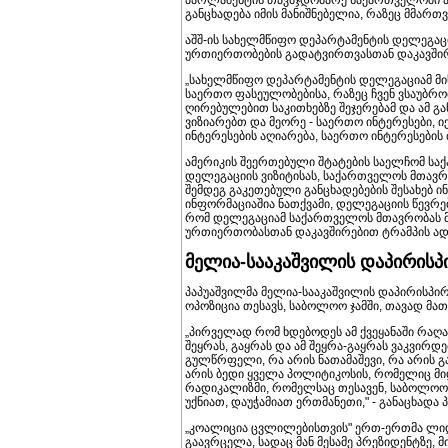
განცხადება იმის მანიშნებელია, რაზეც მმარ
აშშ-ის სახელმწიფო დეპარტამენტის დელეგაცი
ურთიერთობების გადატვირთვასთან დაკავშირე
„სახელმწიფო დეპარტამენტის დელეგაციამ მის 
საერთო ფასეულობებისა, რაზეც ჩვენ ვსაუბრობ
ღირებულებით საკითხებზე შეჯერებამ და ამ გ
ვიზიარებთ და მეორე - საერთო ინტერესები, იქ
ინტერესების აღიარება, საერთო ინტერესების ძ
ამერიკის შეერთებული შტატების საელჩომ სა
დელეგაციის ვიზიტისას, საქართველოს მთავრ
შემდეგ გაკეთებული განცხადებების შესახე
ინფორმაციაშია ნათქვამი, დელეგაციის წევრე
რომ დელეგაციამ საქართველოს მთავრობას 
ურთიერთობასთან დაკავშირებით ტრამპის ადმ
მელია-სააკაშვილის დაპირისპ
პაპუაშვილმა მელია-სააკაშვილის დაპირისპირ
ოპოზიცია თესავს, საბოლოო ჯამში, თავად მათ
„პირველად რომ ხდებოდეს ამ ქვეყანაში რაღაც
შეყრას, გაყრას და ამ შეყრა-გაყრას ვაკვირდე
გულწრფელი, რა არის ნათამაშევი, რა არის გ
არის ბედი ყველა პოლიტიკოსის, რომელიც მიდ
რადიკალიზმი, რომელსაც თესავენ, საბოლოო ჯ
უქნიათ, დაუჭამიათ ერთმანეთი," - განაცხადა 
„კოალიცია ცვლილებისთვის" ერთ-ერთმა ლიდ
გაავრცელა, სადაც მან მესამე პრეზიდენტზე,