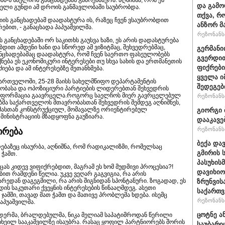
და გამო
თველი გუნდი ამ დროის განმავლობაში საუბრობდა.
თქვა, რ
ის განცხადებამ დაადასტურა ის, რაზეც ჩვენ ვსაუბრობდით
ანზორ მ
ბით, - განაცხადა პაპუაშვილმა.
რეზონანსი
განცხადებაში ორ საკითხს გაუსვა ხაზი, ეს არის დადასტურება
დით ამდენი ხანი და სწორედ ამ ვიზიტმაც, შეხვედრებმაც,
გერმანი
ანცხადებამაც დაადასტურა, რომ ჩვენ საერთო ფასეულობებს
გვერდით
ნება ეს ეკონომიკური ინტერესები თუ სხვა სახის და ერთმანეთის
ფიქრები
იება და ამ ინტერესებზე შეთანხმება.
ყველა ი
ქართველოში, 25-28 მაისს სახელმწიფო დეპარტამენტის
შედეგებ
ობასა და ოპოზიციური პარტიების ლიდერებთან შეხვედრის
ბ ინფორმაცია გაავრცელა.როგორც საელჩოს მიერ გავრცელებულ
რეზონანსი
ბმა საქართველოს მთავრობასთან შეხვედრის შემდეგ აღნიშნეს,
მასთან კონსტრუქციულ, მომავალზე ორიენტირებულ
გიორგი 
ინისტრაციის მზადყოფნა გაუზიარა.
დააკავე
რეზონანსი
ირება
ბექა და
ებაზეც ისაურბა, აღნიშნა, რომ რადიკალიზმი, რომელსაც
გმირის 
 ჭამთ.
პასუხის
ას კიდევ ვიფიქრებდით, მაგრამ ეს ხომ მუდმივი პროცესია?!
დავიხიო
ბით რამდენი წელია. უკვე ვეღარ გაგვიგია, რა არის
არედან დაგეგმილი, რა არის შიგნიდან სპონტანური. ზოგადად, ეს
ზრუნვის
ის საკუთარი ქვეყნის ინტერესების წინააღმდეგ. ასეთი
საქართვ
ამში, თავად მათ ჭამთ და მათივე პრობლემა ხდება. ისემც
რეზონანსი
პაპუაშვილმა.
ცოტნე ა
ერმა, ბრალდებულმა, ნიკა მელიამ საპატიმროდან წერილი
 მიხეილ სააკაშვილზე ისაუბრა. რასაც ყოფილ პარტნიორებს შორის
საუბარი