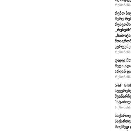
რეზონანსი
რეზო ბლ
მერე რუ
რუსეთში
,,რუსებ
,,საბოტ
მთავრობ
კურტუმე
რეზონანსი
დიდი ჩხ
მეტი ად
არიან დ
რეზონანსი
S&P Glo
სუვერენ
შეინარჩ
"სტაბილ
რეზონანსი
საქართვ
საქართ
მოქმედ 