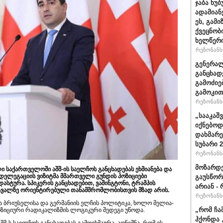
ჯაბა ხუ
ადამიან
ეს, გამ
ქვეცნობ
ხელწერი
რეზონანსი
გენერალ
განცხად
გამოძიე
გამოკით
რეზონანსი
„სააკაშ
იქნებოდ
დახმარე
სუბარი 
რეზონანსი
მოზარდე
 საქართველოში აშშ-ის საელჩოს განცხადებას ეხმიანება და
დელეგაციის ვიზიტმა მმართველი გუნდის პოზიციები
გაუსწორ
ტურა. სპიკერის განცხადებით, ვაშინგტონი, ტრამპის
არიან - 
მავალზე ორიენტირებული თანამშრომლობისთვის მზად არის.
რეზონანსი
კა ბრიუსელისა და გერმანიის ელჩის პოლიტიკა, ხოლო მელია-
„რომ ჩა
ოზიციური რადიკალიზმის ლოგიკური შედეგი უწოდა.
ჰქონდა 
-ს საელჩოს განცხადებას გამოეხმაურა. აღნიშნა, რომ ეს