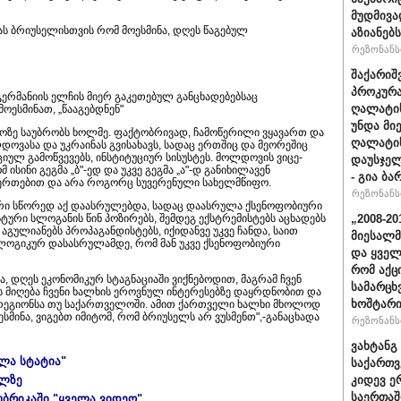
მუდმივა
ს ბრიუსელისთვის რომ მოესმინა, დღეს წაგებულ
აზიანებს
რეზონანსი
შაქარიშ
პროკურა
რმანიის ელჩის მიერ გაკეთებულ განცხადებებსაც
ღალატის
მოესმინათ, „წააგებდნენ"
უნდა მი
ოზე საუბრობს ხოლმე. ფაქტობრივად, ჩამოწერილი ვყავართ და
ღალატის
ოვასა და უკრაინას გვისახავს, სადაც ერთშიც და მეორეშიც
იულ გამოწვევებს, ინსტიტუციურ სისუსტეს. მოლდოვის ვიცე-
დაუსჯელ
ისინი გეგმა „ბ"-ედ და უკვე გეგმა „ა"-დ განიხილავენ
- გია ბა
იერთებით და არა როგორც სუვერენული სახელმწიფო.
რეზონანსი
ტერი სწორედ აქ დაასრულებდა, სადაც დაასრულა ქსენოფობიური
ტური სლოგანის წინ პოზირებს, შემდეგ ექსტრემისტებს აცხადებს
„2008-2
 აგულიანებს პროპაგანდისტებს, იქიდანვე უკვე ჩანდა, საით
მიესალმ
 ლოგიკურ დასასრულამდე, რომ მან უკვე ქსენოფობიური
და ყვე
რომ აქც
, დღეს ეკონომიკურ სტაგნაციაში ვიქნებოდით, მაგრამ ჩვენ
სამარცხ
 მიღება ჩვენი ხალხის ეროვნულ ინტერესებზე დაყრდნობით და
ხოშტარი
ლს რეგიონსა თუ საქართველოში. ამით ქართველი ხალხი მხოლოდ
სმინა, ვიგებთ იმიტომ, რომ ბრიუსელს არ ვუსმენთ",-განაცხადა
რეზონანსი
ვახტანგ 
ელა სტატია"
საქართვ
ულზე
კიდევ ე
საერთაშ
უბრიკაში "ყველა ვიდეო"