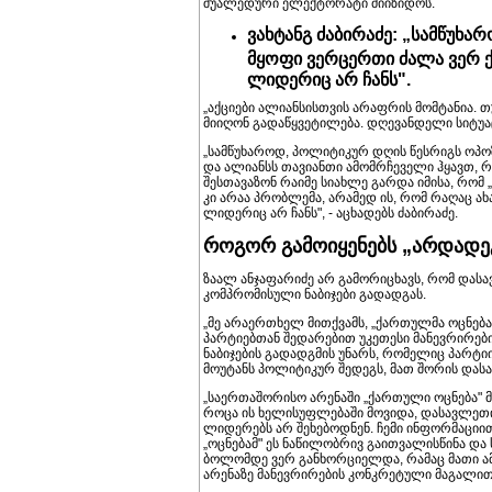
შუალედური ელექტორატი მიიზიდოს.
ვახტანგ ძაბირაძე: „სამწუხ
მყოფი ვერცერთი ძალა ვერ ქ
ლიდერიც არ ჩანს".
„აქციები ალიანსისთვის არაფრის მომტანია. 
მიიღონ გადაწყვეტილება. დღევანდელი სიტუაც
„სამწუხაროდ, პოლიტიკურ დღის წესრიგს ოპოზი
და ალიანსს თავიანთი ამომრჩეველი ჰყავთ, 
შესთავაზონ რაიმე სიახლე გარდა იმისა, რომ „
კი არაა პრობლემა, არამედ ის, რომ რაღაც ა
ლიდერიც არ ჩანს", - აცხადებს ძაბირაძე.
როგორ გამოიყენებს „არდადეგ
ზაალ ანჯაფარიძე არ გამორიცხავს, რომ დ
კომპრომისული ნაბიჯები გადადგას.
„მე არაერთხელ მითქვამს, „ქართულმა ოცნებამ
პარტიებთან შედარებით უკეთესი მანევრირების
ნაბიჯების გადადგმის უნარს, რომელიც პარტიის
მოუტანს პოლიტიკურ შედეგს, მათ შორის და
„საერთაშორისო არენაში „ქართული ოცნება" 
როცა ის ხელისუფლებაში მოვიდა, დასავლეთის
ლიდერებს არ შეხებოდნენ. ჩემი ინფორმაციით,
„ოცნებამ" ეს ნაწილობრივ გაითვალისწინა და
ბოლომდე ვერ განხორციელდა, რამაც მათი ამ
არენაზე მანევრირების კონკრეტული მაგალით