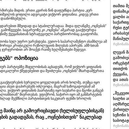
თამთა მ
რმირება მიდის. ერთი კვირის წინ დაფუძნდა პარტია „ჯერ
დინამიკ
იშვილის ყოფილი ადვოკატი ვიქტორ ყიფიანია. კიდევ ერთი
ყალბი აღ
ა დაანონსებული.
საქართვ
შედარებით მშვიდად და სტაბილურადაა. შიდა ფლანგზე „ოცნებას"
რუსი ტუ
 გამოწვევები. საგარეოზე კი „ოცნება" აშკარად გააქტიურდა
არასასუ
ნიმე ქვეყანასთან სტრატეგიული პარტნიორობაც გააფორმა.
მანიპულ
ბა სულ უფრო უარესდება. ეუთო-ს საპარლამენტო ასამბლეა ამ
რეზონანსი
რიგი კრიტიკული რეზოლუციის მიღებას აპირებს. აშშ-სთან
ერჯერობით არ მოაქვს რაიმე ხელშესახები შედეგი.
ლევან მ
გებს" ოპოზიცია
გამოძიე
ორკესტრ
ურ პარტიებზე მსჯელობისას აცხადებს, რომ ვიქტორ ყიფიანის
თითქოს 
ადიკალური ქმედებებით და შეიძლება „ოცნების" მხარდამჭერთა
ქვეყანა
და ათას
 გააქტიურების სურვილი ყოველთვის არის ხოლმე. თუმცა იყო
რეზონანსი
ია ასეთ დაპირებებს იძლეოდა, მაგრამ საზოგადოებამ ამ
ა. ვიქტორ ყიფიანის პაარტიაზე იყო საუბარი და მგონი განგებ
„შეკვეთ
 ალიანსთან" მიერთებას. ვფიქრობ, საჭირო იყო ამ განმარტების
ხალხი ა
ა ახლად შექმნილი პარტიისთვის საკუთარ ფეხში სროლის
აღმსრულ
ქართული
 მაინც არ გამოვრიცხავდი (ხელისუფლებისგან)
სეზონი 
ბის გადადგმას, რაც „ოცნებისთვის" ნაკლებად
საბოტაჟ
რეზონანსი