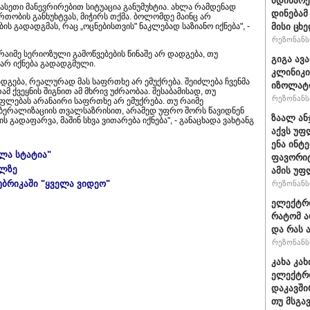
მდინარე
 ასეთი მანევრირებით სიტუაცია განუმუხტია. ახლა რამდენად
დინებამ
თობის განხუხტვას, მიჭირს თქმა. ბოლომდე მაინც არ
მისი ცხე
ს გადადგმას, რაც „ოცნებისთვის" ნაკლებად საზიანო იქნება", -
რეზონანსი
" რაიმე სერიოზული გამოწვებების წინაშე არ დადგება, თუ
გიგა ავ
არ იქნება გადადგმული.
კლინიკი
 დადგება, რეალურად მას საფრთხე არ ემუქრება. შეიძლება ჩვენმა
იზოლატო
 ქვეყნის შიგნით ამ მხრივ უძრაობაა. შესაბამისად, თუ
რეზონანსი
ფლებას არანაირი საფრთხე არ ემუქრება. თუ რაიმე
ბერალიზაციის თვალსაზრისით, არამედ უფრო შორს წავიდნენ
ზაალ ან
გადაფარვა, მაშინ სხვა ვითარება იქნება", - განაცხადა ვახტანგ
აქვს უფ
ენა ინტ
ელა სტატია"
ფავორიტ
ულზე
ამის უფ
უბრიკაში "ყველა ვიდეო"
რეზონანსი
ელექტრო
რატომ ა
და რას 
რეზონანსი
კახა კა
ელექტრო
დაკავში
თუ მსგა