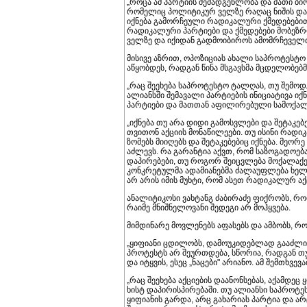
„როცა ამ პარტიის შემადგენლობა და მათი ბიო
რომელიც პოლიტიკურ ველზე რაღაც ნიშის დაკავ
იქნება გამორჩეული რადიკალური ქმედებებით
რადიკალური პარტიები და ქმედებები მობეზრ
ველზე და იქიდან გადმოიბიროს ამომრჩეველთა
მისივე აზრით, ოპოზიციას ახალი საპროტესტ
აწყობდეს, რადგან წინა მსგავსმა მცდელობებმ
„რაც შეეხება საპროტესტო ტალღას, თუ შემო
ალიანსში შემავალი პარტიების ინიციატივა ი
პარტიები და მათთან აფილირებული სამოქალ
„იქნება თუ არა დიდი გამოსვლები და შეტაკებე
თვითონ აქციის მონაწილეები. თუ ისინი რადიკ
ზომებს მიიღებს და შეტაკებებიც იქნება. მეორე 
აძლევს. რა გარანტია აქვთ, რომ საზოგადოება
დაპირებები, თუ როგორ შეიცვლება მოქალაქეე
კონკრეტულმა ადამიანებმა ძალაუფლება ხელში
არ არის იმის მუხტი, რომ ასეთ რადიკალურ აქც
ანალიტიკოსი ვახტანგ ძაბირაძე ფიქრობს, რო
რაიმე მნიშნელოვანი შედეგი არ მოჰყვება.
მიმდინარე მოვლენებს აფასებს და ამბობს, რ
„ყიფიანი ცდილობს, დამოუკიდებლად გააძლიე
პროტესტს არ შეურთდება, სწორია, რადგან თუ
და იტყვის, ესეც „ნაცები" არიანო. ამ შემთხვევ
„რაც შეეხება აქციების დაანონსებას, აქამდე
ხისტ დაპირისპირებაში. თუ ალიანსი საპროტეს
ყიფიანის გარდა, არც გახარიას პარტია და ა