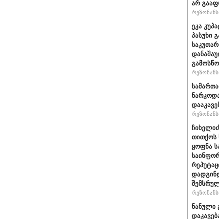
არ გაა
რეზონანსი
ეკა კუპ
პასუხი 
საკუთარ
დანაშა
გამოსწო
რეზონანსი
სამართ
ნარკოდა
დააკავე
რეზონანსი
ჩიხელიძ
თითქოს 
ყოფნა ს
საინფორ
რეპუტაც
დადგინდ
შემსრუ
რეზონანსი
ნანული 
დაკავებ