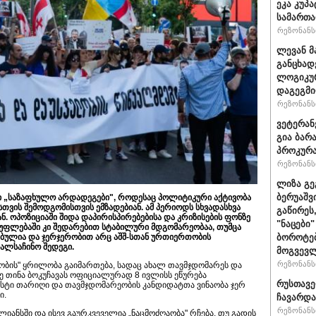
ეკა კუპა
სამართა
რეზონანსი
ლევან მ
განცხად
ლოგიკურ
დაგეგმ
რეზონანსი
ვეტერან
გია ბარ
პროკურა
რეზონანსი
ლიზა გე
ბერუაშვ
ი „საზაფხულო არდადეგები", როდესაც პოლიტიკური აქტივობა
სთვის შემოდგომისთვის ემზადებიან. ამ პერიოდს სხვადასხვა
გაწირეს
ნ. ოპოზიციაში შიდა დაპირისპირებებისა და კრიზისების ფონზე
"ნაცები
უფლებაში კი შედარებით სტაბილური მდგომარეობაა, თუმცა
ბოროტებ
ბულია და ჯერჯერობით არც აშშ-სთან ურთიერთობის
ალსაჩინო შედეგი.
მოგვევლ
რეზონანსი
ობის" ყრილობა გაიმართება, სადაც ახალ თავმჯდომარეს და
ე თინა ბოკუჩავას ოფიციალურად 8 ივლისს ეწურება
რუსთავე
სტი თარიღი და თავმჯდომარეობის კანდიდატთა ვინაობა ჯერ
ი.
ჩავარდ
რეზონანსი
ანსში და ისევ გაურკვეველია „ნაცმოძღაობა" რჩება, თუ გადის