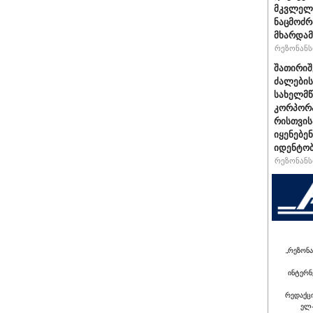
მკვლელო
ნაცმოძრ
მხარდამ
რეზონანსი
შათირი
ძალების
სახელმწ
კორპორა
რისთვის
იყენებე
იდენტობ
რეზონანსი
„რეზონა
ინტერნ
რედაქც
ელ-