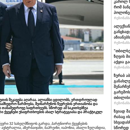
კაროლ ნ
რომ ბან
პოლონეთ
რეზონანსი
ალექსან
განცხად
აზიანებ
რეზონანსი
"თბილსე
ზღვის მ
აქცია გ
რეზონანსი
ზურაბ ა
განახლე
შენარჩუ
გარემოს
თბილისი
ეთის შეკავება აღარაა. ალიანსი ცდილობს, ერთდროულად
რეზონანსი
სამხედრო წარმოება, შეინარჩუნოს წევრების ერთიანობა და
ოს თანამედროვე საფრთხეებს. სწორედ ამ საკითხებზეა
ზვიად შ
რი ქვეყნები უსაფრთხოების ახალ სტრატეგიასა და პრაქტიკულ
რასაც ი
სხვადასხ
ი წევრი 32 სახელმწიფოს გარდა, პარტნიორი ქვეყნების
ავსტრალია, აზერბაიჯანი, ბაჰრეინი, იაპონია, ახალი ზელანდია,
სწორედ 