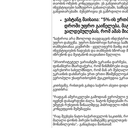
თაობის ომების კონცეფციები. ეს განვითარებე
ინვესტიციები სამხედრო განათლებაში, სამხე
განვითარებაში. ბუნებრივია ეს გაზრდილი თა
ვახტანგ მაისაია: "5%-ის ერ
დროში უფრო გაიწელება, მაგ
ვალდებულებას, რომ ამას მი
"საჭიროა არა მხოლოდ თავდაცვის ინდუსტრიი
უფრო დახვეწა. უფრო მასობრივი ჩართვა სამხ
თანხებთანაა კავშირში - ყველაფერს მაინც 
ინვესტიციების ჩადებას და თანხების სწორად
იზრუნონ და შეიტანონ თავიანთი წვლილი.
"პრიორიტეტულ ვარიანტში უკრაინა დარჩება,
ფინანსური მხარდაჭერა, რომ წინმსწრები თა
აგრესორი სახელმწიფო, რომ მან არ შებღალო
უკრაინის დახმარება ერთ-ერთი მნიშვნელოვანი
ევროპული უსაფრთხოების ქვაკუთხედია უკრაინი
კითხვაზე, რისთვის გახდა საჭირო ასეთი დიდ
გვითხრა:
"რადგან ამერიკელები გამოდიან ევროპული 
იყვნენ დასაყრდენი ძალა. ნატოს წესდებაში რ
უმეტეს რუსეთის წინააღმდეგ ჰიბრიდული ომი
კონცეფციის შემუშავება.
"რაც შეეხება ნატო-საქართველოს საკითხს, რო
მაღალი დონის პირები სამიტებზე ყოველთვის 
მონაწილეობა",- განაცხადა მაისაიამ.