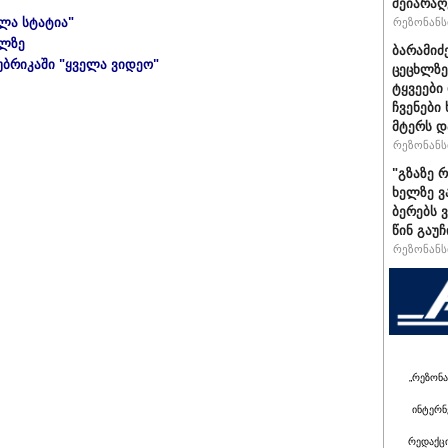
შეიარაღ
ელა სტატია"
რეზონანსი
ულზე
ბარამიძ
უბრიკაში "ყველა ვიდეო"
ცეცხლზე
ტყვეები
ჩვენები
მტერს დ
რეზონანსი
"გზაზე 
ხელზე ვ
ბერებს 
წინ გაუ
რეზონანსი
„რეზონა
ინტერნ
რედაქც