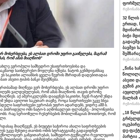
ფორმულ
რეზონანსი
32 წლის
ერთად, 
მდინარი
ბიჭი მდ
გადაეშვ
ბავშვი 
შემზარა
 ვერ მოხერხდება, ეს ალბათ დროში უფრო გაიწელება, მაგრამ
ას, რომ ამას მიაღწიოს”
რეზონანსი
 სიახლე ევროპული სამხედრო უსაფრთხოებისა და
„წინა ხ
კმაოდ საინტერესო მოვლენა იქნება. ნატოს გენმდივანსაც
წოლილა 
ომ ეს საკითხი ალიანსის ყველა წევრის მხრიდან დადებითადაა
ათ ასეთი ტიპის ბანკი შეიქმნება.
ასეთი დ
გუშინ კ
ის ერთბაშად მიღწევა ვერ მოხერხდება, ეს ალბათ დროში უფრო
აუცილებ
 იღებს ვალდებულებას, რომ ამას მიაღწიოს. თავის დროზე
იაღწიეს. აქ ამერიკელებმა დააყენეს საკითხი, ჩვენ რატომ უნდა
მალხაზ 
ომ უნდა ავიღოთ საკუთარ თავზე, როცა საფრთხეები უკვე სხვა
რეზონანსი
ანდელი საფრთხეები ევროპას უფრო ადარდებს, ვიდრე აშშ-ს.
და ჰიბრიდული ომი ნატო-ს აღმოსავლეთ ფლანგზე - პოლონეთსა
„18 წლი
ეობს. რაც სერიოზული რესურსების მობილიზაციას მოითხოვს, რომ
ული.
გრძელდ
ოკუპირე
ზრდასაც მიაღწევენ, ეს ბიუჯეტი საჭიროა ახალი საფრთხეების
დე-ფაქტ
ეს უკვე მეხუთე თაობის ომის სტრატეგიაზე გადავიდნენ
ტექნოლოგიურ განვითარებას, სამხედრო-ტექნიკური რევოლუციის
პარტია 
ს მოითხოვს. ესაა კოსმოსური ომების, კიბერ ომების, ახალი