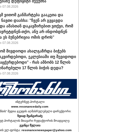
ებაზე დეფიციტი შეექმნა
 07.08.2026
ემ ვითომ განმარტება გააკეთა და
 ნავთი დაასხა: "ჩვენ არ გვყავდა
 და ამასთან დაკავშირებით ვთქვი, რომ
 ხვრეტდნენ-თქო, ანუ არ ინდობდნენ
ა ეს ბუნებრივია ომის დროს"
 07.08.2026
რომ მივდიოდი ახალგაზრდა ბიჭებს
აკვირდებოდი, ეკლესიაში თუ შევიდოდი
ვაცქერდებოდი" - რას ამბობს 12 წლის
ჩინარებული 17 წლის ბიჭის დედა?
 07.08.2026
ინტერნეტ-პორტალი
www.resonancedaily.com
ნსის“ მედია ჯგუფის აღმასრულებელი დირექტორი:
ზვიად შვანგირაძე
ეტ-პორტალის მთავარი რედაქტორის მოადგილე:
გვანცა წულაია
იის ელ-ფოსტა:
resonancenewspaper@yahoo.com