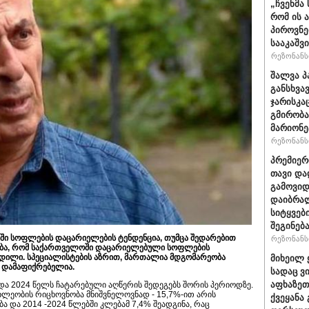
„ჩვენმა
რომ ის 
პიროვნე
სააკაშვ
რეზონანსი
შალვა პ
განსხვა
ჯარისკა
გმირობა
მარიონე
რეზონანსი
პრემიერ
თავი და
გამოვიდ
დაიბრალ
სიტყვებ
შეგინებ
ი სოფლების დაცარიელების ტენდენცია, თუმცა შედარებით
რეზონანსი
დება, რომ საქართველოში დაცარიელებული სოფლების
რდილი. სპეციალისტების აზრით, მართალია მდგომარეობა
მიხეილ 
ი დამაფიქრებელია.
სადაც ვ
აფხაზეთ
და 2024 წელს ჩატარებული აღწერის შედეგებს შორის პერიოდზე.
ხლეობის რიცხოვნობა მნიშვნელოვნად - 15,7%-ით არის
ქვეყანა
 და 2014 -2024 წლებში კლებამ 7,4% შეადგინა, რაც