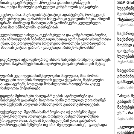
S&P Glo
სთან დაკავშირებული პროცესია და მისი აკრძალვის
ნია, თუმცა შეიძლება გარკვეული კონტროლის გამკაცრება.
სუვერენ
შეინარჩ
 უცხოეთშია. მიგრაციის სტატისტიკა ადასტურებს, რომ უკეთეს
ებს უბრუნდება, დანარჩენი ნახევარი კი უცხოეთში რჩება. ამიტომ
"სტაბილ
ოგრამა, რომელიც წაახალისებს ეკონომიკური, კულტურული,
რეზონანსი
ებით მათ სმშობლოში დაბრუნებას.
საქართვ
 ასეული სოფელი ისედაც ოკუპირებულია და კონტროლის მიღმაა,
მატება იმ სოფლების ჩამონათვალი, სადაც ადრე ხალხი ცხოვრობდა
საქართ
ამდენად, დაცარიელებული სოფლების პრობლემა გლობალურია,
მოქმედ 
ალიან ცოტანი ვართ", - განუცხადა ,,ბიზნეს-რეზონანსს"
ლიტურგი
სულების
კიდებულება აქვს დემოგრაფ ანზორ სახვაძეს, რომელიც მიიჩნევს,
რეზონანსი
ია, მაგრამ ჩვენისთანა მცირერიცხოვანი ერისათვის მეტად
სატვირთ
ლეობის ცვლილება მნიშვნელოვანი მოვლენაა, მათ შორის
ერთმანე
ოცესები თითქმის მსოფლიოს ყველა ქვეყანაში, მეტნაკლები
დაშავებ
სა, ადასტურებს, სოფლად მოსახლეობის რაოდენობა კიდევ
რეზონანსი
სახლეობა შემცირდება.
"ახლა მ
დგილზე მცხოვრები ახალგაზრდების სტიმულირება და
ნისძიებების გატარება. საჭიროა ისინი დროულად დაოჯახდნენ
გახდის 
 ხელს შეუწყობს სოფლის მოსახლეობის გაახალგაზრდავებას.
წამქეზე
ქტურულად, შეიქმნას საწარმოები და იქ დარჩენის მეტი
ეს!" - რ
ია დემოგრაფიული პოლიტიკა, რომელიც სახელმწიფომ უნდა
რეზონანსი
სტროფული არაა, მაგრამ ხელისუფლებამ უნდა გაატაროს
ო პროცესების შეჩერება თუ არა, შენელება მაინც", - განუცხადა
„გლოვოს
დაესხნე