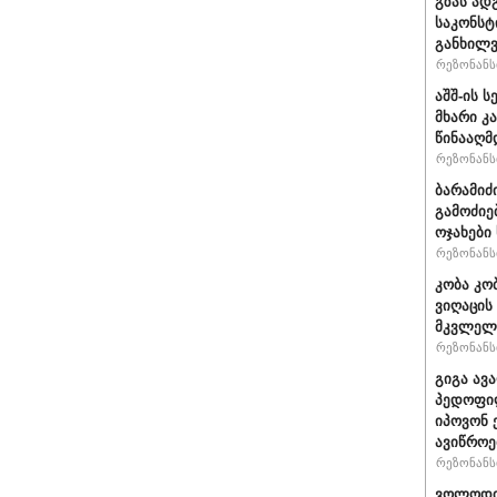
გზას ად
საკონსტ
განხილ
რეზონანსი
აშშ-ის 
მხარი კ
წინააღმ
რეზონანსი
ბარამიძ
გამოძიე
ოჯახები
რეზონანსი
კობა კო
ვიღაცის
მკვლელ
რეზონანსი
გიგა ავ
პედოფილ
იპოვონ 
ავიწროე
რეზონანსი
ვოლოდიმ