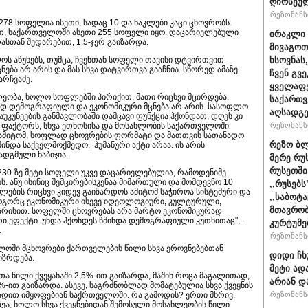
ღირსეულ
რეზონანსი
278 სოფელია ისეთი, სადაც 10 და ნაკლები კაცი ცხოვრობს.
ით, საქართველოში ასეთი 255 სოფელი იყო. დაცარიელებული
ირაკლი 
ასთან შედარებით, 1.5-ჯერ გაიზარდა.
მივაგოთ
ს აწუხებს, თუმცა, ჩვენთან სოფელი თავისი დტვირთვით
ხსოვნას
ა არ არის და მას სხვა დატვირთვა გააჩნია. სწორედ ამაზე
ჩვენ გვე
არჩვაძე.
ყველაფე
ეობა, ხოლო სოფლებში პირიქით, მათი რიცხვი მცირდება.
საქართ
დ დემოგრაფიული და ეკონომიკური მცნება არ არის. სასოფლო
აღსადგ
აუკუნეების განმავლობაში დამცავი ფუნქცია ჰქონდათ, დღეს კი
 ფაქტორს, სხვა ეთნოსისა და მოსახლობის საქართველოში
რეზონანსი
ამიტომ, სოფლად ცხოვრების ფორმატი და მათთვის სათანადო
რეზო ბლ
ინდა საქველმოქმედო, ჰუმანური აქტი არაა. ის არის
დგმული ნაბიჯია.
მერე რუ
რუსეთში
0-ზე მეტი სოფელი უკვე დაცარიელებულია, რამოდენიმე
ს. ანუ ისინიც შემცირებისკენაა მიმართული და მომდევნო 10
,,რუსებ
ების რიცხვი კიდევ გაიზარდოს ამიტომ საჭიროა სისტემური და
,,საბოტ
როგორც ეკონომიკური ისევე იდეოლოგიური, კულტურული,
მთავრობ
რისით. სოფელში ცხოვრებას არა მარტო ეკონომიკურად
ი ეფექტი უნდა ჰქონდეს წმინდა დემოგრაფიული კუთხითაც", -
კურტუმე
.
რეზონანსი
ლოში მცხოვრები ქართველების წილი სხვა ეროვნებებთან
დიდი ჩხ
იზრდება.
მეტი ად
თა წილი ქვეყანაში 2,5%-ით გაიზარდა, მაშინ როცა მაგალითად,
არიან დ
-ით გაიზარდა. ასევე, საგრძნობლად მომატებულია სხვა ქვეყნის
ვადით იმყოფებიან საქრთველოში. რა გამოდის? ერთი მხრივ,
რეზონანსი
ა, ხოლო სხვა ქვეყნებიდან შემოსული მოსახლეობის წილი