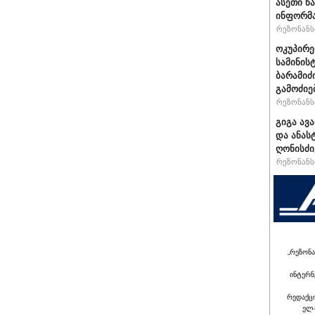
ასეთი წ
ინფორმა
რეზონანსი
ოკუპირე
სამინის
ბარამიძ
გამოძიე
რეზონანსი
გიგა ავ
და ანას
ღონისძი
რეზონანსი
„რეზონა
ინტერნ
რედაქც
ელ-