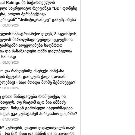
bal Ratings-მა საქართველოს
ული საკრედიტო რეიტინგი "BB" დონეზე
უნა, ხოლო პერსპექტივა
ურიდან" "პოზიტიურამდე" გააუმჯობესა
 08.08.2026
ელოს საპატრიარქო: დღეს, 8 აგვისტოს,
ველოს მართლმადიდებელი ეკლესიის
ტაძრებში აღევლინება საღმრთო
ა და პანაშვიდები ომში დაღუპულთა
 საოხად
 08.08.2026
ო და რამდენიმე მსუბუქი მანქანა
თს შეეჯახა. დაიღუპა ქალი, არიან
ულებიც! - სად მოხდა მძიმე შემთხვევა?
 08.08.2026
ე ერთი წინადადება რომ ვთქვა, ის
ნათელს, თუ რატომ იყო ნია იმნაძე
ბელი, მისგან გამოსული ინფორმაციაა
ა თქვა ეკა კუპატაძემ პირდაპირ ეთერში?
 07.08.2026
“ კურიერს, დავით დვალიშვილს თავს
ნ - რა მიზეზით დაესხნენ თავს კურიერს