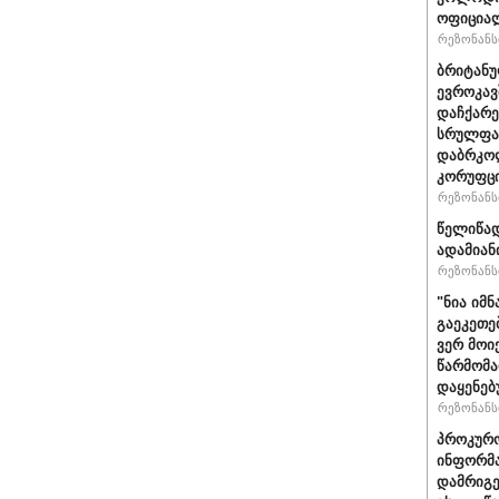
ოფიციალ
რეზონანსი
ბრიტანუ
ევროკავ
დაჩქარე
სრულფას
დაბრკოლ
კორუფცი
რეზონანსი
წელიწად
ადამიან
რეზონანსი
"ნია იმნ
გაეკეთე
ვერ მოი
წარმომა
დაყენებ
რეზონანსი
პროკურო
ინფორმა
დამრიგე