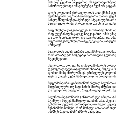
სწრაფი ტემპით მატულობს. ეს გლობალიზაცია
სამართლებრივი ინსტრუმენტი ჩვენ არ გაგვაჩ
დღეს ყოველი 5 ქართველიდან თითქმის 2 უკვე
შემთხვევაში მიგრანტთა ნახევარი თავის ქვეყნ
სახელმწიფოს უნდა ჰქონდეს სპეციალური პრ
საყოფაცხოვრებო პირობებით თუ სხვა საკითხ
არც ის უნდა დაგვავიწყდეს, რომ რამდენიმე
რაც ქვეყნისთვის ცალკე სატკივარია. ამას ე
და დღეს მიტოვებული და გავერანებულია. 
მაგრამ ჩვენთვის უფრო მტკივნეულია, რადგან ძ
არჩვაძემ.
საკითხთან მიმართებაში თითქმის იგივე დამო
რომ პრობლემა ზოგადად მართალია გლობალურ
მტკივნეულია.
,,საერთოდ, სოფელსა დ ქალაქს შორის მოსახ
დემოგრაფიული თვალსაზრისითაც, მსგავსი პრ
დოზით მიმდინარეობს. ეს, უპირველეს ყოვლი
უფრო დაბერდება. საბოლოოდ კი სოფლად მო
მდგომარეობის გამოსასწორებლად საჭიროა ა
მატერიელური თუ სხვა სახის მხარდამჭერი ღო
და იყოლიონ ბავშვები, რაც, პირველ რიგში,
საჭიროა რეგიონების განვითარდეს ინფრასტრუ
სტიმული მიეცეს მომავალ თაობას. ამას ჰქვ
განახორციელოს. მართალია, რიცხვები კატა
შესაბამისი ზომები, რომ მოხდეს არასახარბიელ
,,ბიზნეს-რეზონანსს" ანზორ სახვაძემ.