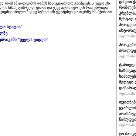
დავით ქ
­და, რომ ამ აღ­დგო­მის ღა­მეს სა­სიკ­ვდი­ლოდ გა­ი­მე­ტეს. 5 ტყვია ეს­
რომლები
ლის ხმა­ზე გა­მო­ვე­დი ეზო­ში და უკვე აღარ იყო. ვის რას უშ­ლი­და
ლებ­დნენ, ბოლო 2 დღე სუ­რა­თებს უღებ­დნენ და თურ­მე რა ჰქო­ნი­ათ
კრემლს,
ზუსტად 
პროცესი
ელა სტატია"
ისტორიუ
ულზე
რეზონანსი
უბრიკაში "ყველა ვიდეო"
პროკურა
ბრალდე
რეზონანსი
ტარიელ 
საზოგად
სიახლეს
შედეგი 
დაზარა
რეზონანსი
თვითნე
ყვარლის
არასრუ
წარუდგი
რეზონანსი
ჯო ბაიდ