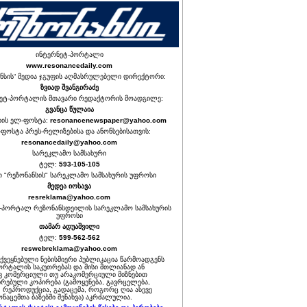
ინტერნეტ-პორტალი
www.resonancedaily.com
ნსის“ მედია ჯგუფის აღმასრულებელი დირექტორი:
ზვიად შვანგირაძე
ეტ-პორტალის მთავარი რედაქტორის მოადგილე:
გვანცა წულაია
იის ელ-ფოსტა:
resonancenewspaper@yahoo.com
ფოსტა პრეს-რელიზებისა და ანონსებისათვის:
resonancedaily@yahoo.com
სარეკლამო სამსახური
ტელ:
593-105-105
თ "რეზონანსის" სარეკლამო სამსახურის უფროსი
მედეა იოსავა
resreklama@yahoo.com
-პორტალ რეზონანსდეილის სარეკლამო სამსახურის
უფროსი
თამარ ადუაშვილი
ტელ:
599-562-562
reswebreklama@yahoo.com
ოქვეყნებული ნებისმიერი პუბლიკაცია წარმოადგენს
ორტალის საკუთრებას და მისი მთლიანად ან
 კომერციული თუ არაკომერციული მიზნებით
რებული კოპირება (გამოყენება, გავრცელება,
, რეპროდუქცია, გადაცემა, როგორც ღია ასევე
ნაცემთა ბაზებში შენახვა) აკრძალულია.