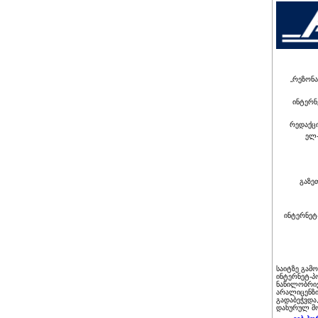
„რეზონა
ინტერნ
რედაქც
ელ-
გაზე
ინტერნეტ
საიტზე გამ
ინტერნეტ-პ
ნაწილობრივ
არალიცენზი
გადაბეჭვდა
დახურულ მო