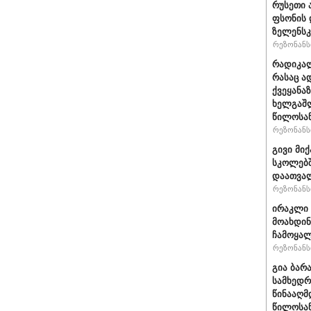
რუსეთი 
ფსონის 
ზელენსკ
რეზონანსი
რადიკალ
რასაც ა
ქვეყანაზ
ხელგაშლ
წილოსა
რეზონანსი
გივი მიქ
სკოლებშ
დაათვა
რეზონანსი
ირაკლი 
მოახდი
ჩამოყალ
რეზონანსი
გია ბარ
სამხედრ
წინააღმ
წილოსა