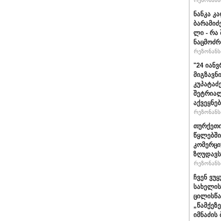
რეზონანსი
ნანკა კ
ბარამიძე 
ლი - რა
ნაცმოძრ
რეზონანსი
"24 იან
მიგზავნი
კუპატაძ
შეტრიალ
აქვეყნე
რეზონანსი
თურქეთი
წყლებში
კომერცი
ზღუდავს
რეზონანსი
ჩვენ ვუ
სახელის
ცილისწა
„წამქეზ
იმნაძის 