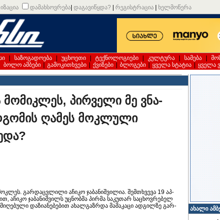
იზაცია
დამახსოვრება
|
დაგავიწყდა?
|
რეგისტრაცია
|
ხელმოწერა
სი
|
საზოგადოება
|
უცხოეთი
|
ტექნოლოგიები
|
კულტურა
|
სამება
|
მო
|
ბოლო ამბები
|
გამოკითხვები
|
ქვიზები
|
ბლოგები
|
ყველა სტატია
|
ყველა 
მო­მიკ­ლეს, პირ­ვე­ლი მე ვნა­
აღდგომის ღამეს მოკლული
ედა?
მოკ­ლეს. გარდაცვლილი აჩი­კო ჯა­ბა­ნიშ­ვი­ლია. შემ­თხვე­ვა 19 აპ­
თ, აჩი­კო ჯა­ბა­ნიშ­ვილს უც­ნობ­მა პირ­მა სა­კუ­თარ სა­ცხოვ­რე­ბელ
ი­ღე­ბუ­ლი და­ზი­ა­ნე­ბე­ბით ახალ­გაზ­რდა მა­მა­კა­ცი ად­გილ­ზე გარ­
ახალი ამბ