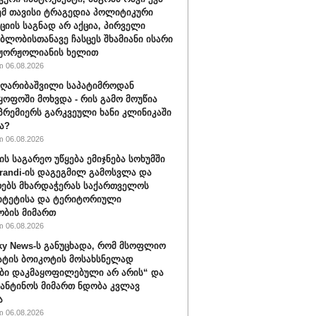
ემ თავისი ტრაგედია პოლიტიკური
ციის საგნად არ აქცია, პირველი
ბლობისთანავე ჩასცეს შხამიანი ისარი
 ჟორჟოლიანის ხელით
 06.08.2026
ღარიბაშვილი საპატიმროდან
ყოფოში მოხვდა - რის გამო მოუწია
რემიერს გარკვეული ხანი კლინიკაში
ა?
 06.08.2026
ის საგარეო უწყება ემიჯნება სოხუმში
randi-ის დაგეგმილ გამოსვლა და
ებს მხარდაჭერას საქართველოს
იტეტისა და ტერიტორიული
ბის მიმართ
 06.08.2026
ky News-ს განუცხადა, რომ მსოფლიო
ატის ბოიკოტის მოსახსნელად
ბი დაკმაყოფილებული არ არის“ და
ფანტინოს მიმართ ნდობა კვლავ
ა
 06.08.2026