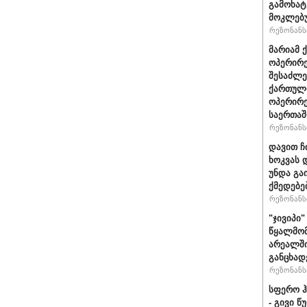
გამოხატ
მოკლებ
რეზონანსი
მარიამ 
ოპერირე
შესაძლე
ქართული
ოპერირე
საერთა
რეზონანსი
დავით ჩ
ხოკვას 
უნდა გა
ქმედებე
რეზონანსი
"ჯივიპი
წყალმომ
არეალში
განცხად
რეზონანსი
სფერო ჰ
- გივი 