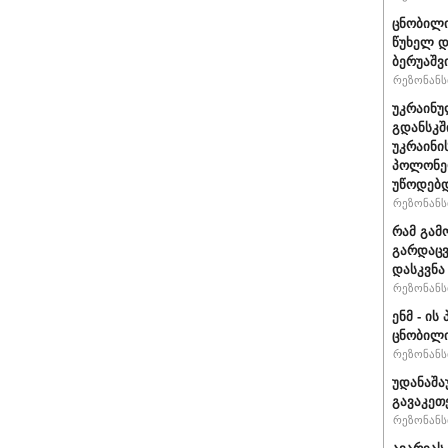
ცნობილი
წუხელ დ
ბერუაშვ
რეზონანსი
უკრაინუ
გდანსკშ
უკრაინი
პოლონე
უწოდებ
რეზონანსი
რამ გამ
გარდაცვ
დასკვნა
რეზონანსი
ენმ - ი
ცნობილ
რეზონანსი
უდანაშა
გავაკეთე
რეზონანსი