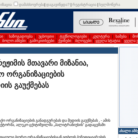
იზაცია
დამახსოვრება
|
დაგავიწყდა?
|
რეგისტრაცია
|
ხელმოწერა
სი
|
საზოგადოება
|
უცხოეთი
|
ტექნოლოგიები
|
კულტურა
|
სამება
|
მო
|
ბოლო ამბები
|
გამოკითხვები
|
ქვიზები
|
ბლოგები
|
ყველა სტატია
|
ყველა 
ეჟიმის მთავარი მიზანია,
ო ორგანიზაციების
იის გაუქმებას
ქო ორგანიზაციების განადგურებას და მედიის გაუქმებას , - ამის
ექტორმა, ალეკო ცქიტიშვილმა „პალიტრანიუსის“ გადაცემაში
ახალი ამბ
ფციული ბიურო ორგანიზაციებისგან ითხოვს ბენეფიციარების