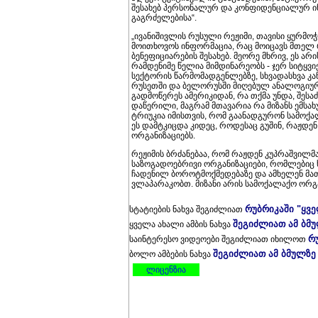
შესახებ პერსონალურ და კონფიდენციალურ ინ
გაგრძელებისა“.
„ივანიშივლის რუსული რეჟიმი, თავისი ყურმ
მოითხოვოს ინფორმაცია, რაც მოიცავს მთელ
ბენეფიციარების შესახებ. მეორე მხრივ, ეს არ
რამდენიმე წელია მიმდინარეობს - ჯერ სიტყვ
სექტორის წარმომადგენლებზე, სხვადასხვა კ
რუსეთში და ბელორუსში მიღებულ ანალოგიურ 
გადმოწერეს ამერიკიდან, რა თქმა უნდა, შესა
დაწერილი, მაგრამ მთავარია რა მიზანს ემსახუ
ტრიუკია იმისთვის, რომ გაანადგურონ სამოქ
ეს დამტკიცდა კიდეც, როდესაც გუშინ, რაჟდე
ორგანიზაციებს.
რეჟიმის ბრძანებაა, რომ რაჟდენ კუპრაშვილმა
საზოგადოებრივი ორგანიზაციები, რომლებიც 
ჩადენილ ბოროტმოქმედებაზე და ამხელენ მათ ქ
ვლაპარაკობთ. მიზანი არის სამოქალაქო ორგა
რუბრიკაში "ყვ
სტატიების ნახვა შეგიძლიათ
შეგიძლიათ ამ ბმ
ყველა ახალი ამბის ნახვა
რ
საინტერესო ვიდეოები შეგიძლიათ იხილოთ
შეგიძლიათ ამ ბმულზე
ბოლო ამბების ნახვა
ლიცენზია