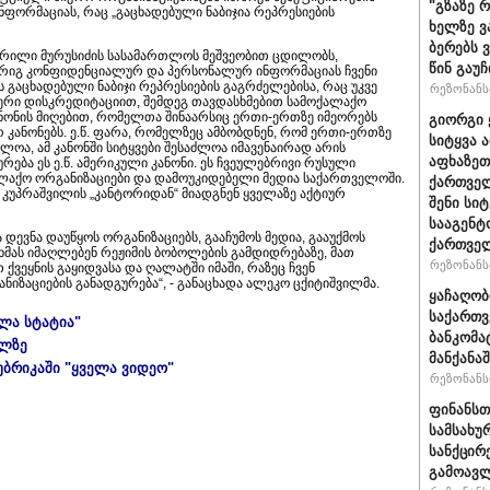
"გზაზე 
ფორმაციას, რაც „გაცხადებული ნაბიჯია რეპრესიების
ხელზე ვ
ბერებს 
ოჭრილი მურუსიძის სასამართლოს მეშვეობით ცდილობს,
წინ გაუ
 რიგ კონფიდენციალურ და პერსონალურ ინფორმაციას ჩვენი
ის გაცხადებული ნაბიჯი რეპრესიების გაგრძელებისა, რაც უკვე
რეზონანსი
იერი დისკრედიტაციით, შემდეგ თავდასხმებით სამოქალაქო
ანონის მიღებით, რომელთა შინაარსიც ერთი-ერთზე იმეორებს
გიორგი 
კანონებს. ე.წ. ფარა, რომელზეც ამბობდნენ, რომ ერთი-ერთზე
სიტყვა 
ძლოა, ამ კანონში სიტყვები შესაძლოა იმავენაირად არის
აფხაზეთ
რება ეს ე.წ. ამერიკული კანონი. ეს ჩვეულებრივი რუსული
ალაქო ორგანიზაციები და დამოუკიდებელი მედია საქართველოში.
ქართველ
ნ კუპრაშვილის „კანტორიდან“ მიადგნენ ყველაზე აქტიურ
შენი სი
სააგენტ
 დევნა დაუწყოს ორგანიზაციებს, გააჩუმოს მედია, გააუქმოს
ქართვე
ხმას იმაღლებენ რეჟიმის ბობოლების გამდიდრებაზე, მათ
რეზონანსი
ვეყნის გაყიდვასა და ღალატში იმაში, რაზეც ჩვენ
ნიზაციების განადგურება“, - განაცხადა ალეკო ცქიტიშვილმა.
ყაჩაღობ
საქართვ
ელა სტატია"
ბანკომა
ულზე
მანქანაშ
უბრიკაში "ყველა ვიდეო"
რეზონანსი
ფინანსთ
სამსახუ
სანქცირ
გამოავლ