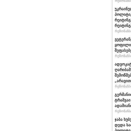
რეზონანსი
უკრაინუ
პოლიტი
რეიტინგ
რეიტინგშ
რეზონანსი
ვეტერან
ყოფილი 
შეფასებ
რეზონანსი
ადვოკატ
ღარიბაშ
შემოწმე
„არავით
რეზონანსი
გერმანი
ტრამვაი
ადამიან
რეზონანსი
ჯაბა ხუბ
დედა სა
პოლიტიკ