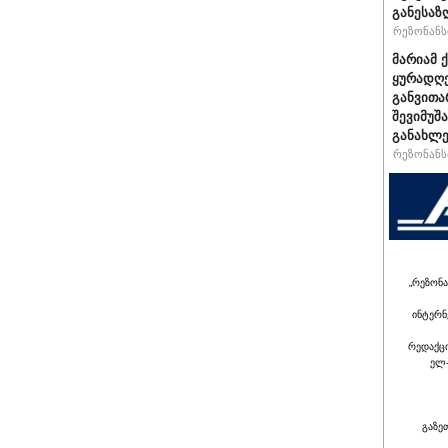
განესაზ
რეზონანსი
მარიამ 
ყურადღე
განვითა
შევიმუშ
განახლე
რეზონანსი
„რეზონა
ინტერნ
რედაქც
ელ-
გაზე