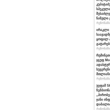
კუპატაძ
სპეკულა
შესაძლე
ნანული
რეზონანსი
ირაკლი 
საავადმ
ყოფილ პ
გატარებ
რეზონანსი
რუმინეთ
ჯგუფ Mo
ადასტურ
სუვერენ
მთლიანო
რეზონანსი
უეფამ S
ჩემპიონ
„პირობე
ჯანი ინ
დაბალი
რეზონანსი