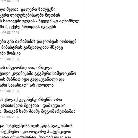
 06.08.2026
ლი მედია: ვალერი ზალუჟნი
კური ლიდერებისადმი ნდობის
ს სათავეში უდგას - ზელენსკი აღნიშნულ
ი მეექვსე პოზიციას იკავებს
 06.08.2026
ები გია ბარამიძის დაკითხვას ითხოვენ -
მინისტრის განცხადებას მწვავე
ები მოჰყვა
 06.08.2026
ის ინფორმაციით, ირაკლი
ვილი კლინიკაში გეგმური სამედიცინო
ბის მიზნით იყო გადაყვანილი და
არი საპანიკო“ არ ყოფილა
 06.08.2026
ის ქალაქ გელზენკირხენში ორი
 ერთმანეთს შეეჯახა - დაშავდა 24
ი, მათგან სამი მძიმე მდგომარეობაშია
 06.08.2026
უა: "ნაცსექტისათვის გიგა ავალიანის
ინტერესო იყო როგორც პოტენციური
ური ინსტრუმენტი, მაგრამ რაკი ეკა