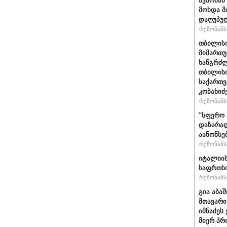
ავარიას
მოხდა მ
დაღუპუ
რეზონანსი
თბილისი
მიმართუ
ხანგრძლ
თბილისი
საქართვ
კობახიძ
რეზონანსი
"სფერო 
დაზარალ
აანონსე
რეზონანსი
იტალიის
საფრთხი
რეზონანსი
გია აბა
მთავარი
იმნაძეს 
მიერ პრ