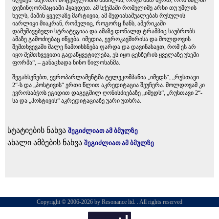
იღებენ. საერთო მოცემულობის ნაწილია, როცა მათ სურთ, რომ ხალხი
დეზინფორმაციაში ჰყავდეთ. ამ სქემაში რომელიმე არხი თუ უშლის
ხელს, მაშინ ყველაზე მარტივია, ამ მედიასაშუალებას რუსულის
იარლიყი მიაკრან, რომელიც, როგორც ჩანს, ამერიკაში
დამუშავებული სტრატეგიაა და ამაზე დონალდ ტრამპიც საუბრობს.
ამაზე გამოძიებაც იწყება. იმედია, ევროკავშირისა და მოლდოვის
შემთხვევაში მალე ჩამოიხსნება ფარდა და დავინახავთ, რომ ეს არ
იყო შემთხვევითი გადაწყვეტილება, ეს იყო ცენზურის ყველაზე უხეში
ფორმა“, – განაცხადა ნინო წილოსანმა.
შეგახსენებთ, ევროპარლამენტმა ტელეკომპანია „იმედს“, „რუსთავი
2“-ს და „პოსტივის“ ერთი წლით აკრედიტაცია შეუჩერა. მოლდოვამ კი
ევროსაბჭოს ეგიდით დაგეგმილ ღონისძიებაზე „იმედს“, „რუსთავი 2“-
სა და „პოსტივის“ აკრედიტაციაზე უარი უთხრა.
სტატიების ნახვა
შეგიძლიათ ამ ბმულზე
ახალი ამბების ნახვა
შეგიძლიათ ამ ბმულზე
Copyright © 2006-2026 by Resonance ltd. . All rights reserved