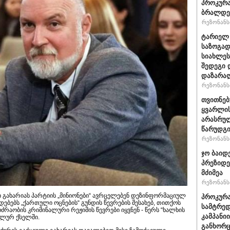
პროკურა
ბრალდე
რეზონანსი
ტარიელ 
საზოგად
სიახლეს
შედეგი 
დაზარა
რეზონანსი
თვითნე
ყვარლის
არასრუ
წარუდგი
რეზონანსი
ჯო ბაიდ
პრეზიდე
მძიმეა
რეზონანსი
გახარიას პარტიის „მინიონები“ ავრცელებენ დეზინფორმაციულ
პროკურა
ებებს „ქართული ოცნების“ გუნდის წევრების შესახებ, თითქოს
სამტრედ
აობის კრიმინალური რეჟიმის წევრები იყვნენ - წერს “ხალხის
კამპანი
ალურ ქსელში.
განხორც