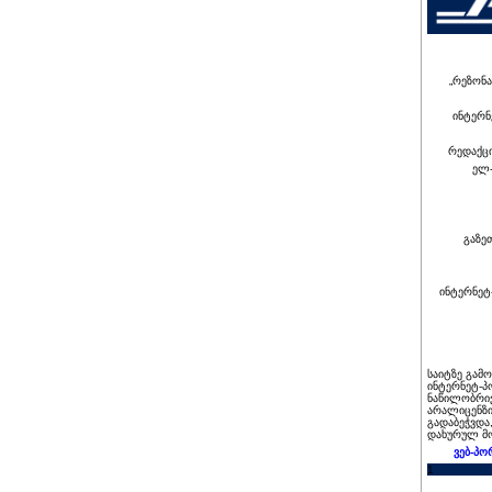
„რეზონა
ინტერნ
რედაქც
ელ-
გაზე
ინტერნეტ
საიტზე გამ
ინტერნეტ-პ
ნაწილობრივ
არალიცენზი
გადაბეჭვდა
დახურულ მო
ვებ-პო
1