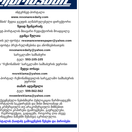
ინტერნეტ-პორტალი
www.resonancedaily.com
ნსის“ მედია ჯგუფის აღმასრულებელი დირექტორი:
ზვიად შვანგირაძე
ეტ-პორტალის მთავარი რედაქტორის მოადგილე:
გვანცა წულაია
იის ელ-ფოსტა:
resonancenewspaper@yahoo.com
ფოსტა პრეს-რელიზებისა და ანონსებისათვის:
resonancedaily@yahoo.com
სარეკლამო სამსახური
ტელ:
593-105-105
თ "რეზონანსის" სარეკლამო სამსახურის უფროსი
მედეა იოსავა
resreklama@yahoo.com
-პორტალ რეზონანსდეილის სარეკლამო სამსახურის
უფროსი
თამარ ადუაშვილი
ტელ:
599-562-562
reswebreklama@yahoo.com
ოქვეყნებული ნებისმიერი პუბლიკაცია წარმოადგენს
ორტალის საკუთრებას და მისი მთლიანად ან
 კომერციული თუ არაკომერციული მიზნებით
რებული კოპირება (გამოყენება, გავრცელება,
, რეპროდუქცია, გადაცემა, როგორც ღია ასევე
ნაცემთა ბაზებში შენახვა) აკრძალულია.
რტალის (საიტის) გამოყენების წესები და პირობები