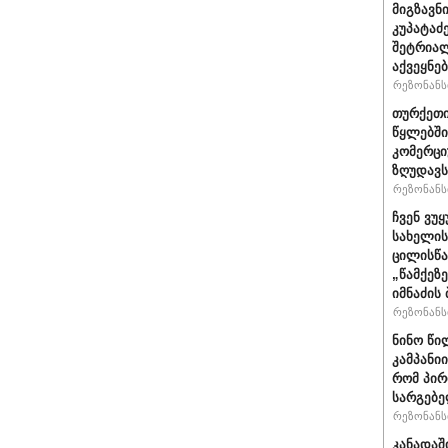
მიგზავნი
კუპატაძ
შეტრიალ
აქვეყნე
რეზონანსი
თურქეთი
წყლებში
კომერცი
ზღუდავს
რეზონანსი
ჩვენ ვუ
სახელის
ცილისწა
„წამქეზ
იმნაძის 
რეზონანსი
ნინო წი
კამპანი
რომ პირ
სარგებ
რეზონანსი
კანადაშ