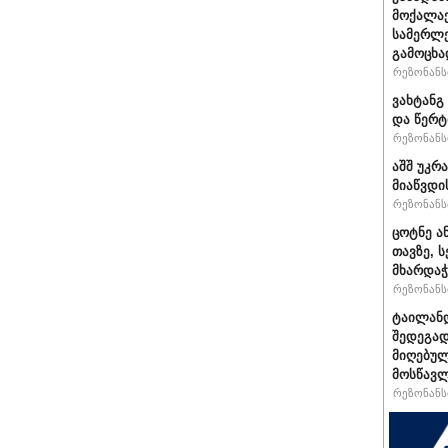
მოქალაქ
სამერლე
გამოცხ
რეზონანსი
ვახტანგ 
და წერტ
რეზონანსი
აშშ უკრ
მიაწვდი
რეზონანსი
ცოტნე ა
თავზე, 
მხარდაჭ
რეზონანსი
ტაილან
შედეგად
მიღებულ
მოსწავ
რეზონანსი