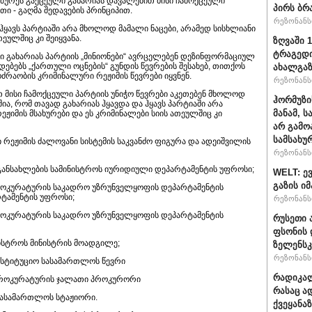
ძურეს გაქცეული გახარიას დავალებით მისი ჩამოქცეული
პირს ბრ
თი - გაღმა შედავების პრინციპით.
რეზონანსი
ა ჰყავს პარტიაში არა მხოლოდ მამალი ნაცები, არამედ სისხლიანი
თეულშიც კი შეიყვანა.
ზღვაში 
ტრაგედი
 გახარიას პარტიის „მინიონები“ ავრცელებენ დეზინფორმაციულ
ებებს „ქართული ოცნების“ გუნდის წევრების შესახებ, თითქოს
ახალგა
რაობის კრიმინალური რეჟიმის წევრები იყვნენ.
რეზონანსი
თ მისი ჩამოქცეული პარტიის უნიჭო წევრები აკეთებენ მხოლოდ
ჰორმუზი
აშია, რომ თავად გახარიას ჰყავდა და ჰყავს პარტიაში არა
მანამ, 
ჟიმის მსახურები და ეს კრიმინალები სიის ათეულშიც კი
არ გამო
სამსახუ
ნი რეჟიმის ძალოვანი სისტემის საკვანძო ფიგურა და ადეიშვილის
რეზონანსი
ნსახლების სამინისტროს იურიდიული დეპარტამენტის უფროსი;
WELT: ე
გაზის ი
როკურატურის საკადრო უზრუნველყოფის დეპარტამენტის
რტამენტის უფროსი;
რეზონანსი
როკურატურის საკადრო უზრუნველყოფის დეპარტამენტის
რუსეთი 
ფსონის 
ნისტროს მინისტრის მოადგილე;
ზელენსკ
რეზონანსი
ნსტიტუციო სასამართლოს წევრი
რადიკალ
 პროკურატურის ჯალათი პროკურორი
რასაც ა
 სასამართლოს სტაჟიორი.
ქვეყანაზ