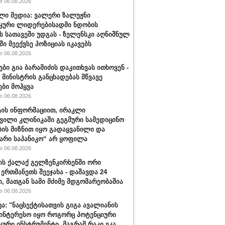
 06.08.2026
ლი მედია: ვალერი ზალუჟნი
კური ლიდერებისადმი ნდობის
ს სათავეში უდგას - ზელენსკი აღნიშნულ
ი მეექვსე პოზიციას იკავებს
 06.08.2026
ები გია ბარამიძის დაკითხვას ითხოვენ -
მინისტრის განცხადებას მწვავე
ები მოჰყვა
 06.08.2026
ის ინფორმაციით, ირაკლი
ვილი კლინიკაში გეგმური სამედიცინო
ბის მიზნით იყო გადაყვანილი და
არი საპანიკო“ არ ყოფილა
 06.08.2026
ის ქალაქ გელზენკირხენში ორი
 ერთმანეთს შეეჯახა - დაშავდა 24
ი, მათგან სამი მძიმე მდგომარეობაშია
 06.08.2026
უა: "ნაცსექტისათვის გიგა ავალიანის
ინტერესო იყო როგორც პოტენციური
ური ინსტრუმენტი, მაგრამ რაკი ეკა