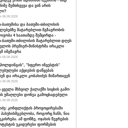
 კიდევ ერთი ადამიანი შეეწირა - სად
ძიმე შემთხვევა და ვინ არის
ლი?
 06.08.2026
-ბათუმისა და ბათუმი-თბილისის
ლებებზე მატარებლით მგზავრობის
ივობა 4 საათამდე შემცირდა -
-ბათუმი-თბილისის მატარებლით დღეს
ელოს პრემიერ-მინისტრმა ირაკლი
ემ იმგზავრა
 06.08.2026
ჰოლდინგის", "სფერო ინვესტის"
ებულები აქციების დაწყებას
ბენ და ირაკლი კობახიძეს მიმართავენ
 06.08.2026
 ყველა მსხვილ ქალაქში სიცხის გამო
ს უმაღლესი დონეა გამოცხადებული
 06.08.2026
შიძე: კონფლიქტის პროვოცირებაში
 პასუხისმგებლობა, როგორც ჩანს, ნია
ეკისრება. ამ ფონზე, ოჯახის წევრების
ოტესტის უკიდურესი ფორმების