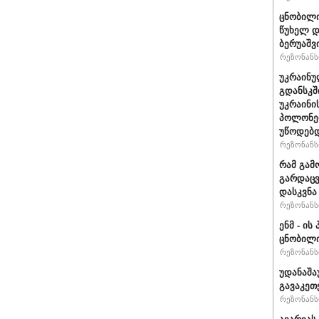
ცნობილი
წუხელ დ
ბერუაშვ
რეზონანსი
უკრაინუ
გდანსკშ
უკრაინი
პოლონე
უწოდებ
რეზონანსი
რამ გამ
გარდაცვ
დასკვნა
რეზონანსი
ენმ - ი
ცნობილ
რეზონანსი
უდანაშა
გავაკეთე
რეზონანსი