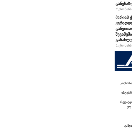
განესაზ
რეზონანსი
მარიამ 
ყურადღე
განვითა
შევიმუშ
განახლე
რეზონანსი
„რეზონა
ინტერნ
რედაქც
ელ-
გაზე