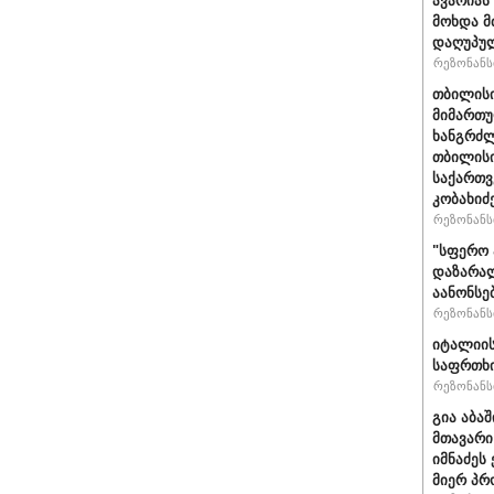
ავარიას
მოხდა მ
დაღუპუ
რეზონანსი
თბილისი
მიმართუ
ხანგრძლ
თბილისი
საქართვ
კობახიძ
რეზონანსი
"სფერო 
დაზარალ
აანონსე
რეზონანსი
იტალიის
საფრთხი
რეზონანსი
გია აბა
მთავარი
იმნაძეს 
მიერ პრ