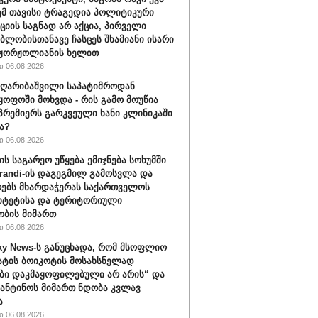
ემ თავისი ტრაგედია პოლიტიკური
ციის საგნად არ აქცია, პირველი
ბლობისთანავე ჩასცეს შხამიანი ისარი
 ჟორჟოლიანის ხელით
 06.08.2026
ღარიბაშვილი საპატიმროდან
ყოფოში მოხვდა - რის გამო მოუწია
რემიერს გარკვეული ხანი კლინიკაში
ა?
 06.08.2026
ის საგარეო უწყება ემიჯნება სოხუმში
randi-ის დაგეგმილ გამოსვლა და
ებს მხარდაჭერას საქართველოს
იტეტისა და ტერიტორიული
ბის მიმართ
 06.08.2026
ky News-ს განუცხადა, რომ მსოფლიო
ატის ბოიკოტის მოსახსნელად
ბი დაკმაყოფილებული არ არის“ და
ფანტინოს მიმართ ნდობა კვლავ
ა
 06.08.2026