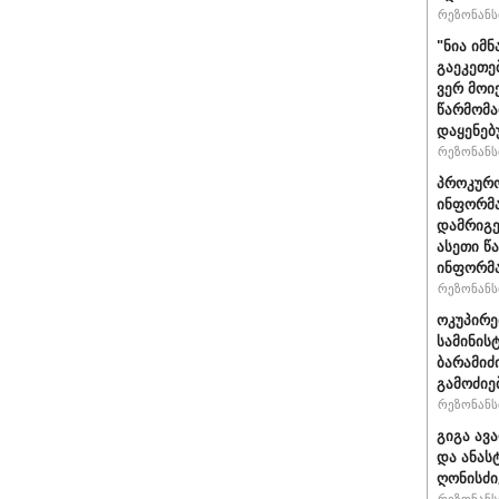
რეზონანსი
"ნია იმნ
გაეკეთე
ვერ მოი
წარმომა
დაყენებ
რეზონანსი
პროკურო
ინფორმა
დამრიგე
ასეთი წ
ინფორმა
რეზონანსი
ოკუპირე
სამინის
ბარამიძ
გამოძიე
რეზონანსი
გიგა ავ
და ანას
ღონისძი