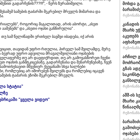
მოხდა გ
ენით გადარჩენის???!!!", - წერს ზურაბიშვილი.
ბარამიძ
ესამემ სამების ტაძარში შეკრებილ მრევლს მიმართა და
რეზონანსი
ა.
კანადის
 ტრიალებს", როგორიც მაგალითად, არის აბორტი, „ასეთ
ააშენებს" და „ასეთი ოჯახი განწირულია" .
მხარს უ
აკეთებს
 თუ სამ წელიწადში ერთხელ ბავშვი იბადება, იქ არის
აფხაზეთ
რეზონანსი
 ვიცით, თავიდან უფრო რთულია, პირველ სამ შვილამდე, მერე
 ბევრად უფრო ადვილია მრავალშვილიანი ოჯახების
არჩილ 
 ყველაფერზე თუ არ დავფიქრდით, თუ არ გამოვასწორეთ ჩვენი
ოჯახის განმტკიცებაზე, გადარჩენასა და შენარჩუნებაზე, ჩვენ
მოძრაობ
სამოთხესავით მშვენიერ ქვეყანაში სხვა ხალხები
გზას ად
ბი, რომლებიც არ იშორებენ შვილებს და რომლებიც იცავენ
საკონსტ
ამების ტაძარის ეზოში შეკრებილ მრევლს.
განხილ
ელა სტატია"
რეზონანსი
ულზე
აშშ-ის 
უბრიკაში "ყველა ვიდეო"
მხარი კ
წინააღმ
რეზონანსი
ბარამიძ
გამოძიე
ოჯახები
რეზონანსი