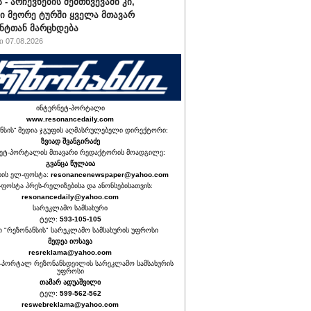
 - არჩევნების შემთხვევაში კი,
ი მეორე ტურში ყველა მთავარ
ნტთან მარცხდება
 07.08.2026
ინტერნეტ-პორტალი
www.resonancedaily.com
ნსის“ მედია ჯგუფის აღმასრულებელი დირექტორი:
ზვიად შვანგირაძე
ეტ-პორტალის მთავარი რედაქტორის მოადგილე:
გვანცა წულაია
იის ელ-ფოსტა:
resonancenewspaper@yahoo.com
ფოსტა პრეს-რელიზებისა და ანონსებისათვის:
resonancedaily@yahoo.com
სარეკლამო სამსახური
ტელ:
593-105-105
თ "რეზონანსის" სარეკლამო სამსახურის უფროსი
მედეა იოსავა
resreklama@yahoo.com
-პორტალ რეზონანსდეილის სარეკლამო სამსახურის
უფროსი
თამარ ადუაშვილი
ტელ:
599-562-562
reswebreklama@yahoo.com