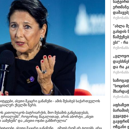
სატვირთ
ერთმანე
დაშავებ
რეზონანსი
"ახლა მ
გახდის 
წამქეზე
ეს!" - რ
რეზონანსი
„გლოვოს
დაესხნე
და რა კ
რეზონანსი
საზოგად
"სოცისი
მხარდაჭ
რეზონანსი
ტყვები, ასეთი მკაცრი განაჩენი - ამის შესახებ საქართველოს
აფხაზეთ
ოციალურ ქსელში წერს.
ბარამიძ
 კათოლიკოს-პატრიარქის, შიო მესამის განცხადებას,
გვყავდა
ა ტრიალებს", როგორიც მაგალითად, არის აბორტი, „ასეთ
 ააშენებს" და „ასეთი ოჯახი განწირულია"
გავფრინ
ოზგანი დ
ტყვები, ასეთი მკაცრი განაჩენი ... იმედს რომ არ ტოვებს, არც