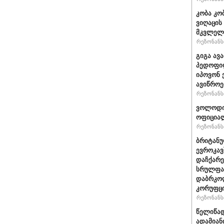
კობა კო
ვიღაცის
მკვლელ
რეზონანსი
გიგა ავ
პედოფილ
იპოვონ 
ავიწროე
რეზონანსი
ვოლოდიმ
ოფიციალ
რეზონანსი
ბრიტანუ
ევროკავ
დაჩქარე
სრულფას
დაბრკოლ
კორუფცი
რეზონანსი
წელიწად
ადამიან