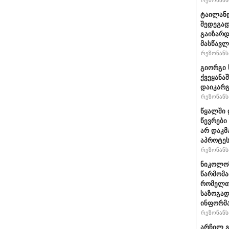
რეზონანსი
ტაილანდ
შედეგად
გაიზარდ
მასწავ
რეზონანსი
გიორგი 
ქვეყანა
დაიკარ
რეზონანსი
წყალში 
წევრები
არ დაკმ
აპროტეს
რეზონანსი
ნიკოლოზ
წარმომა
რომელთა
საზოგად
ინფორმა
რეზონანსი
არჩილ გ