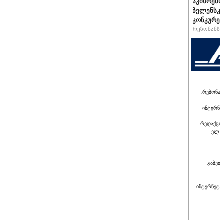
აკისრებს
ზელენსკ
კონკურე
რეზონანსი
„რეზონა
ინტერნ
რედაქც
ელ-
გაზე
ინტერნეტ