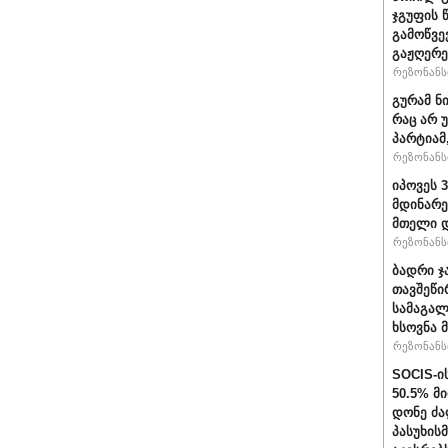
ჯგუფის 
გამოწვე
გაჟღერე
რეზონანსი
გურამ ნ
რაც არ 
პარტიამ
რეზონანსი
იპოვეს 
მდინარე
მთელი დ
რეზონანსი
ბადრი ჯ
თავშეწი
სამაგალ
ხსოვნა 
რეზონანსი
SOCIS-ი
50.5% მ
დონე ძა
პასუხის