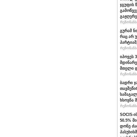
ჯგუფის 
გამოწვე
გაჟღერე
რეზონანსი
გურამ ნ
რაც არ 
პარტიამ
რეზონანსი
იპოვეს 
მდინარე
მთელი დ
რეზონანსი
ბადრი ჯ
თავშეწი
სამაგალ
ხსოვნა 
რეზონანსი
SOCIS-ი
50.5% მ
დონე ძა
პასუხის