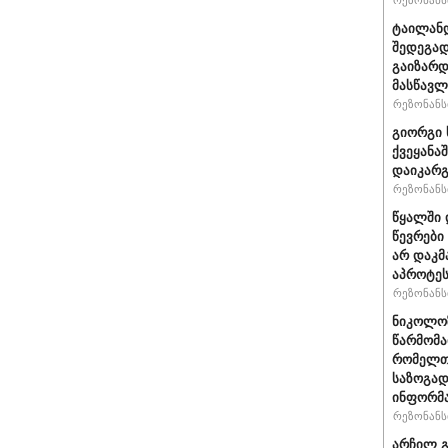
რეზონანსი
ტაილანდ
შედეგად
გაიზარდ
მასწავ
რეზონანსი
გიორგი 
ქვეყანა
დაიკარ
რეზონანსი
წყალში 
წევრები
არ დაკმ
აპროტეს
რეზონანსი
ნიკოლოზ
წარმომა
რომელთა
საზოგად
ინფორმა
რეზონანსი
არჩილ გ