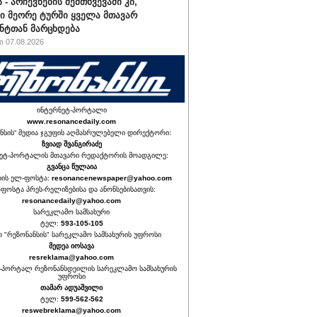
 - არჩევნების შემთხვევაში კი,
ი მეორე ტურში ყველა მთავარ
ნტთან მარცხდება
 07.08.2026
ინტერნეტ-პორტალი
www.resonancedaily.com
ნსის“ მედია ჯგუფის აღმასრულებელი დირექტორი:
ზვიად შვანგირაძე
ეტ-პორტალის მთავარი რედაქტორის მოადგილე:
გვანცა წულაია
იის ელ-ფოსტა:
resonancenewspaper@yahoo.com
ფოსტა პრეს-რელიზებისა და ანონსებისათვის:
resonancedaily@yahoo.com
სარეკლამო სამსახური
ტელ:
593-105-105
თ "რეზონანსის" სარეკლამო სამსახურის უფროსი
მედეა იოსავა
resreklama@yahoo.com
-პორტალ რეზონანსდეილის სარეკლამო სამსახურის
უფროსი
თამარ ადუაშვილი
ტელ:
599-562-562
reswebreklama@yahoo.com