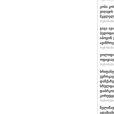
კობა კო
ვიღაცის
მკვლელ
რეზონანსი
გიგა ავ
პედოფილ
იპოვონ 
ავიწროე
რეზონანსი
ვოლოდიმ
ოფიციალ
რეზონანსი
ბრიტანუ
ევროკავ
დაჩქარე
სრულფას
დაბრკოლ
კორუფცი
რეზონანსი
წელიწად
ადამიან