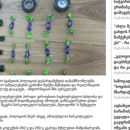
სატვირთ
ერთმანე
დაშავებ
რეზონანსი
"ახლა მ
გახდის 
წამქეზე
ეს!" - რ
რეზონანსი
„გლოვოს
დაესხნე
და რა კ
რეზონანსი
საზოგად
მო სვანეთის პოლიციის დეპარტამენტის თანამშრომლებმა,
 საშუალებების უკანონო შეძენა-შენახვისა და რეალიზაციის
"სოცისი
ქე დააკავეს, - ინფორმაციას შსს ავრცელებს.
მხარდაჭ
ალდებულების პირადი, დროებითი საცხოვრებელი სახლისა და
რეზონანსი
 ადგილიდან ნივთმტკიცებად ამოიღეს, განსაკუთრებით დიდი
შეკვრა ნარკოტიკული საშუალება „მეთადონი“-ს შემცველი
აფხაზეთ
ბარამიძ
ეგად, პოლიციის მიერ ასევე, ამოღებულია ნარკოტიკული
გვყავდა
ი.
გავფრინ
ოზგანი დ
კოდექსის 260-ე და 260-ე კვარტა მუხლებით მიმდინარეობს,