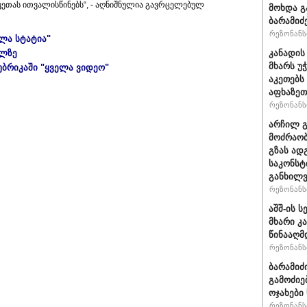
ვეთას ითვალისწინებს“, - აღნიშნულია გავრცელებულ
მოხდა გ
ბარამიძ
რეზონანსი
ელა სტატია"
ულზე
კანადის
მხარს უ
უბრიკაში "ყველა ვიდეო"
აკეთებს
აფხაზეთ
რეზონანსი
არჩილ 
მოძრაობ
გზას ად
საკონსტ
განხილ
რეზონანსი
აშშ-ის 
მხარი კ
წინააღმ
რეზონანსი
ბარამიძ
გამოძიე
ოჯახები
რეზონანსი