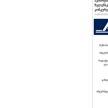
აკისრებს
ზელენსკ
კონკურე
რეზონანსი
„რეზონა
ინტერნ
რედაქც
ელ-
გაზე
ინტერნეტ