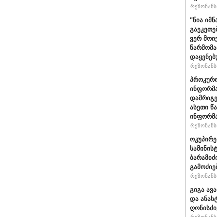
რეზონანსი
"ნია იმნ
გაეკეთე
ვერ მოი
წარმომა
დაყენებ
რეზონანსი
პროკურო
ინფორმა
დამრიგე
ასეთი წ
ინფორმა
რეზონანსი
ოკუპირე
სამინის
ბარამიძ
გამოძიე
რეზონანსი
გიგა ავ
და ანას
ღონისძი