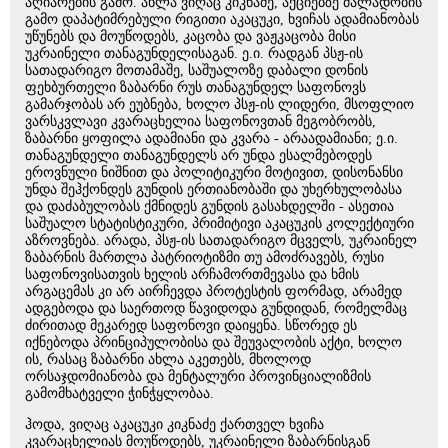
აღიარების გამო. ახლა ვიღაც კიკნაძე, აქციებზე ძალადობის
გამო დაპატიმრებული რიგითი აკაცუკი, ხვიჩას ადამიანობას
უწუნებს და მოუწოდებს, კაცობა და ვაჟკაცობა მისი
უკრაინელი თანაგუნდელისაგან. ე.ი. რადგან პსჟ-ის
სათადარიგო მოთამაშე, საშუალოზე დაბალი დონის
ფეხბურთელი ზაბარნი რუს თანაგუნდელ საფონოვს
გამარჯობას არ ეუბნება, ხოლო პსჟ-ის ლიდერი, მსოფლიო
ვარსკვლავი კვარაცხელია საფონოვთან მეგობრობს,
ზაბარნი ყოფილა ადამიანი და კვარა - არაადამიანი; ე.ი.
თანაგუნდელი თანაგუნდელს არ უნდა ესალმებოდეს
ეროვნული ნიშნით და პოლიტიკური მოტივით, დისონანსი
უნდა შეჰქონდეს გუნდის ერთიანობაში და უხერხულობასა
და დაძაბულობას ქმნიდეს გუნდის გასახდელში - ასეთია
საშუალო სტატისტიკური, პრიმიტივი აკაცუკის კოლექტიური
აზროვნება. არადა, პსჟ-ის სათადარიგო მცველს, უკრაინელ
ზაბარნის მართლა პატრიოტიზმი თუ ამოძრავებს, რუსი
საფონოვისათვის ხელის არჩამორთმევასა და ხმის
არგაცემას კი არ აირჩევდა პროტესტის ფორმად, არამედ
ადგებოდა და საერთოდ წავიდოდა გუნდიდან, რომელმაც
ძირითად მეკარედ საფონოვი დაიყენა. სწორედ ეს
იქნებოდა პრინციპულობისა და შეუვალობის აქტი, ხოლო
ის, რასაც ზაბარნი ახლა აკეთებს, მხოლოდ
ორსაჯდომიანობა და მენტალური პროვინციალიზმის
გამომხატველი ჭინჭყლობაა.
ჰოდა, ვიღაც აკაცუკი კიკნაძე ქართველ ხვიჩა
კვარაცხელიას მოუწოდებს, უკრაინელი ზაბარნისგან