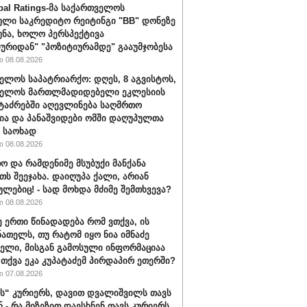
bal Ratings-მა საქართველოს
ული საკრედიტო რეიტინგი "BB" დონეზე
უნა, ხოლო პერსპექტივა
ურიდან" "პოზიტიურამდე" გააუმჯობესა
 08.08.2026
ელოს საპატრიარქო: დღეს, 8 აგვისტოს,
ველოს მართლმადიდებელი ეკლესიის
ტაძრებში აღევლინება საღმრთო
ა და პანაშვიდები ომში დაღუპულთა
 საოხად
 08.08.2026
ო და რამდენიმე მსუბუქი მანქანა
თს შეეჯახა. დაიღუპა ქალი, არიან
ულებიც! - სად მოხდა მძიმე შემთხვევა?
 08.08.2026
ე ერთი წინადადება რომ ვთქვა, ის
ნათელს, თუ რატომ იყო ნია იმნაძე
ბელი, მისგან გამოსული ინფორმაციაა
ა თქვა ეკა კუპატაძემ პირდაპირ ეთერში?
 07.08.2026
“ კურიერს, დავით დვალიშვილს თავს
ნ - რა მიზეზით დაესხნენ თავს კურიერს