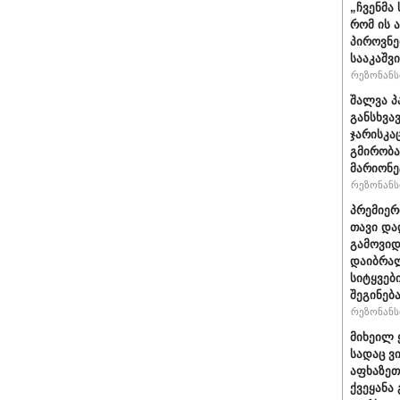
„ჩვენმა
რომ ის 
პიროვნე
სააკაშვ
რეზონანსი
შალვა პ
განსხვა
ჯარისკა
გმირობა
მარიონე
რეზონანსი
პრემიერ
თავი და
გამოვიდ
დაიბრალ
სიტყვებ
შეგინებ
რეზონანსი
მიხეილ 
სადაც ვ
აფხაზეთ
ქვეყანა