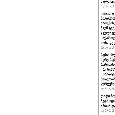
ღირსეულ
რეზონანსი
ირაკლი 
მივაგოთ
ხსოვნას
ჩვენ გვე
ყველაფე
საქართ
აღსადგ
რეზონანსი
რეზო ბლ
მერე რუ
რუსეთში
,,რუსებ
,,საბოტ
მთავრობ
კურტუმე
რეზონანსი
დიდი ჩხ
მეტი ად
არიან დ
რეზონანსი