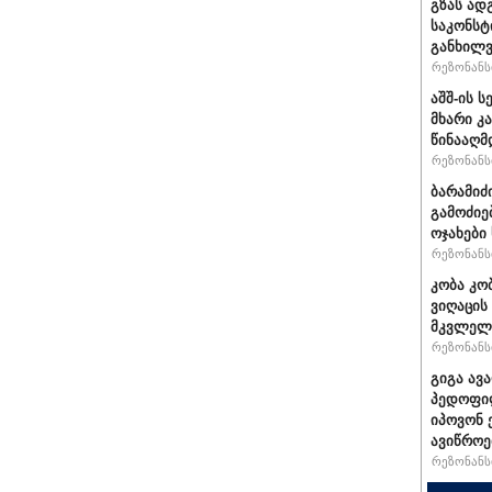
გზას ად
საკონსტ
განხილ
რეზონანსი
აშშ-ის 
მხარი კ
წინააღმ
რეზონანსი
ბარამიძ
გამოძიე
ოჯახები
რეზონანსი
კობა კო
ვიღაცის
მკვლელ
რეზონანსი
გიგა ავ
პედოფილ
იპოვონ 
ავიწროე
რეზონანსი