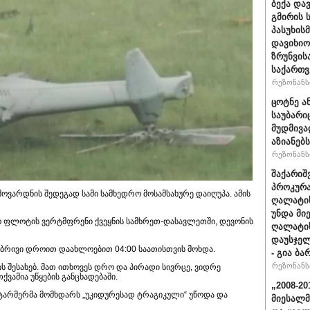
ბექა და
გმირის 
პასუხის
დავიხიო
ზრუნვის
საქართვ
რეზონანსი
ცოტნე ა
საუბარი
მუდმივა
აზიანებს
რეზონანსი
შაქარიშ
პროკურა
ოვარდნის შედეგად სამი სამხედრო მოსამსახურე დაიღუპა. ამის
ღალატის
უნდა მი
ო ფლოტის ვერტმფრენი ქვეყნის სამხრეთ-დასავლეთში, დევონის
ღალატის
დაუსჯელ
ბრივი დროით დაახლოებით 04:00 საათისთვის მოხდა.
- გია ბა
რეზონანსი
ს შესახებ. მათ ითხოვეს დრო და პირადი სივრცე, ვიდრე
ქვამია უწყების განცხადებაში.
„2008-2
სტარმერმა მომხდარს „უკიდურესად ტრაგიკული“ უწოდა და
მიესალმ