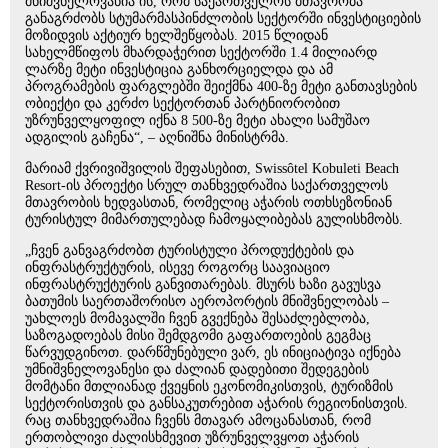
მნიშვნელოვანია ის, რომ საქართველოს მთავრობა
განაგრძობს სტუმარმასპინძლობის სექტორში ინვესტიციების
მოზიდვის აქტიურ ხელშეწყობას. 2015 წლიდან
სახელმწიფოს მხარდაჭერით სექტორში 1.4 მილიარდ
ლარზე მეტი ინვესტიცია განხორციელდა და ამ
პროგრამების ფარგლებში შეიქმნა 400-ზე მეტი განთავსების
ობიექტი და კერძო სექტორთან პარტნიორობით
უზრუნველყოფილ იქნა 8 500-ზე მეტი ახალი სამუშაო
ადგილის გაჩენა“, – აღნიშნა მინისტრმა.
მარიამ ქვრივიშვილის შეფასებით, Swissôtel Kobuleti Beach
Resort-ის პროექტი სრულ თანხვედრაშია საქართველოს
მთავრობის ხედვასთან, რომელიც აჭარის ოთხსეზონიან
ტურისტულ მიმართულებად ჩამოყალიბებას გულისხმობს.
„ჩვენ განვაგრძობთ ტურისტული პროდუქტების და
ინფრასტრუქტურის, ისევე როგორც საავიაციო
ინფრასტრუქტურის განვითარებას. მსურს ხაზი გავუსვა
ბათუმის საერთაშორისო აეროპორტის მნიშვნელობას –
უახლოეს მომავალში ჩვენ გვექნება შესაძლებლობა,
საზოგადოებას მისი შემდგომი გაფართოების გეგმაც
წარვუდგინოთ. დარწმუნებული ვარ, ეს ინიციატივა იქნება
უმნიშვნელოვანესი და ძალიან დადებითი შედეგების
მომტანი მთლიანად ქვეყნის ეკონომიკისთვის, ტურიზმის
სექტორისთვის და განსაკუთრებით აჭარის რეგიონისთვის.
რაც თანხვედრაშია ჩვენს მთავარ ამოცანასთან, რომ
ერთობლივი ძალისხმევით უზრუნველვყოთ აჭარის