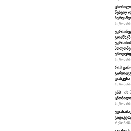
ცნობილი
წუხელ დ
ბერუაშვ
რეზონანსი
უკრაინუ
გდანსკშ
უკრაინი
პოლონე
უწოდებ
რეზონანსი
რამ გამ
გარდაცვ
დასკვნა
რეზონანსი
ენმ - ი
ცნობილ
რეზონანსი
უდანაშა
გავაკეთე
რეზონანსი