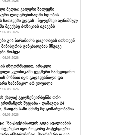
 06.08.2026
ლი მედია: ვალერი ზალუჟნი
კური ლიდერებისადმი ნდობის
ს სათავეში უდგას - ზელენსკი აღნიშნულ
ი მეექვსე პოზიციას იკავებს
 06.08.2026
ები გია ბარამიძის დაკითხვას ითხოვენ -
მინისტრის განცხადებას მწვავე
ები მოჰყვა
 06.08.2026
ის ინფორმაციით, ირაკლი
ვილი კლინიკაში გეგმური სამედიცინო
ბის მიზნით იყო გადაყვანილი და
არი საპანიკო“ არ ყოფილა
 06.08.2026
ის ქალაქ გელზენკირხენში ორი
 ერთმანეთს შეეჯახა - დაშავდა 24
ი, მათგან სამი მძიმე მდგომარეობაშია
 06.08.2026
უა: "ნაცსექტისათვის გიგა ავალიანის
ინტერესო იყო როგორც პოტენციური
ური ინსტრუმენტი, მაგრამ რაკი ეკა