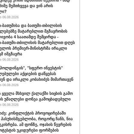
 კიდევ ერთი ადამიანი შეეწირა - სად
ძიმე შემთხვევა და ვინ არის
ლი?
 06.08.2026
-ბათუმისა და ბათუმი-თბილისის
ლებებზე მატარებლით მგზავრობის
ივობა 4 საათამდე შემცირდა -
-ბათუმი-თბილისის მატარებლით დღეს
ელოს პრემიერ-მინისტრმა ირაკლი
ემ იმგზავრა
 06.08.2026
ჰოლდინგის", "სფერო ინვესტის"
ებულები აქციების დაწყებას
ბენ და ირაკლი კობახიძეს მიმართავენ
 06.08.2026
 ყველა მსხვილ ქალაქში სიცხის გამო
ს უმაღლესი დონეა გამოცხადებული
 06.08.2026
შიძე: კონფლიქტის პროვოცირებაში
 პასუხისმგებლობა, როგორც ჩანს, ნია
ეკისრება. ამ ფონზე, ოჯახის წევრების
ოტესტის უკიდურესი ფორმების