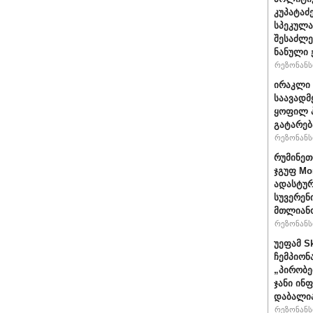
კუპატაძ
სპეკულა
შესაძლე
ნანული
რეზონანსი
ირაკლი 
საავადმ
ყოფილ პ
გატარებ
რეზონანსი
რუმინეთ
ჯგუფ Mo
ადასტურ
სუვერენ
მთლიანო
რეზონანსი
უეფამ S
ჩემპიონ
„პირობე
ჯანი ინ
დაბალი
რეზონანსი