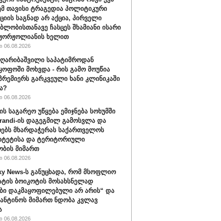
ემ თავისი ტრაგედია პოლიტიკური
ციის საგნად არ აქცია, პირველი
ბლობისთანავე ჩასცეს შხამიანი ისარი
 ჟორჟოლიანის ხელით
 06.08.2026
ღარიბაშვილი საპატიმროდან
ყოფოში მოხვდა - რის გამო მოუწია
რემიერს გარკვეული ხანი კლინიკაში
ა?
 06.08.2026
ის საგარეო უწყება ემიჯნება სოხუმში
randi-ის დაგეგმილ გამოსვლა და
ებს მხარდაჭერას საქართველოს
იტეტისა და ტერიტორიული
ბის მიმართ
 06.08.2026
ky News-ს განუცხადა, რომ მსოფლიო
ატის ბოიკოტის მოსახსნელად
ბი დაკმაყოფილებული არ არის“ და
ფანტინოს მიმართ ნდობა კვლავ
ა
 06.08.2026