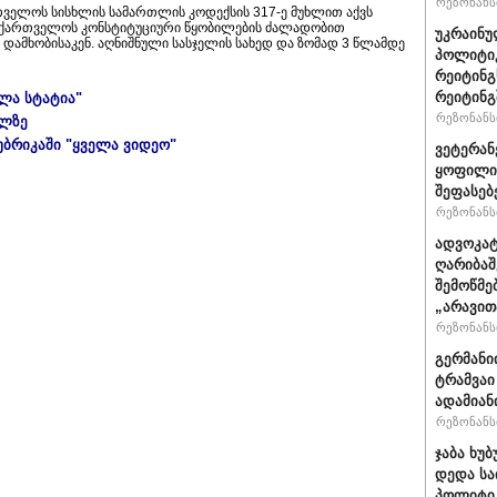
რეზონანსი
თველოს სისხლის სამართლის კოდექსის 317-ე მუხლით აქვს
აქართველოს კონსტიტუციური წყობილების ძალადობით
უკრაინუ
დამხობისაკენ. აღნიშნული სასჯელის სახედ და ზომად 3 წლამდე
პოლიტი
რეიტინგ
რეიტინგშ
ელა სტატია"
რეზონანსი
ულზე
უბრიკაში "ყველა ვიდეო"
ვეტერან
ყოფილი 
შეფასებ
რეზონანსი
ადვოკატ
ღარიბაშ
შემოწმე
„არავით
რეზონანსი
გერმანი
ტრამვაი
ადამიან
რეზონანსი
ჯაბა ხუბ
დედა სა
პოლიტიკ