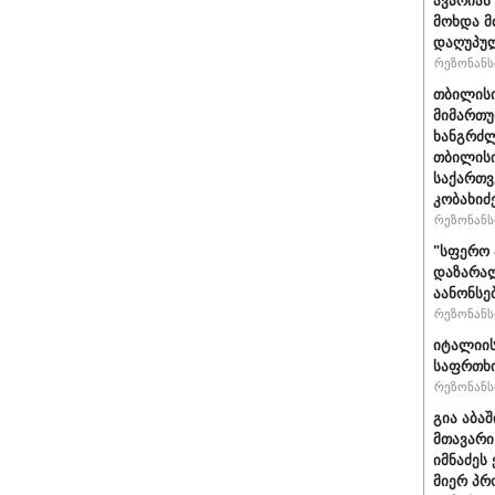
ავარიას
მოხდა მ
დაღუპუ
რეზონანსი
თბილისი
მიმართუ
ხანგრძლ
თბილისი
საქართვ
კობახიძ
რეზონანსი
"სფერო 
დაზარალ
აანონსე
რეზონანსი
იტალიის
საფრთხი
რეზონანსი
გია აბა
მთავარი
იმნაძეს 
მიერ პრ