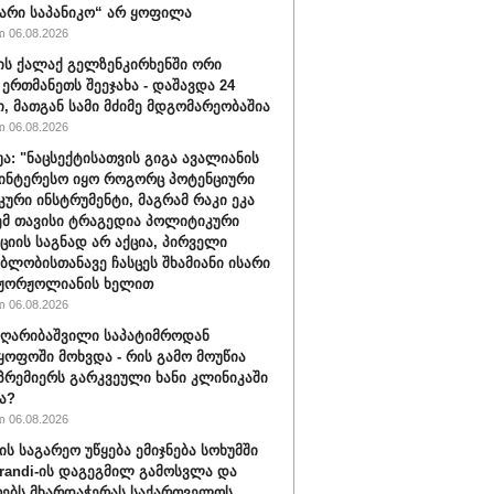
არი საპანიკო“ არ ყოფილა
 06.08.2026
ის ქალაქ გელზენკირხენში ორი
 ერთმანეთს შეეჯახა - დაშავდა 24
ი, მათგან სამი მძიმე მდგომარეობაშია
 06.08.2026
უა: "ნაცსექტისათვის გიგა ავალიანის
ინტერესო იყო როგორც პოტენციური
ური ინსტრუმენტი, მაგრამ რაკი ეკა
ემ თავისი ტრაგედია პოლიტიკური
ციის საგნად არ აქცია, პირველი
ბლობისთანავე ჩასცეს შხამიანი ისარი
 ჟორჟოლიანის ხელით
 06.08.2026
ღარიბაშვილი საპატიმროდან
ყოფოში მოხვდა - რის გამო მოუწია
რემიერს გარკვეული ხანი კლინიკაში
ა?
 06.08.2026
ის საგარეო უწყება ემიჯნება სოხუმში
randi-ის დაგეგმილ გამოსვლა და
ებს მხარდაჭერას საქართველოს