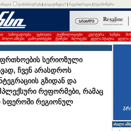
იზაცია
დამახსოვრება
|
დაგავიწყდა?
|
რეგისტრაცია
|
ხელმოწერა
სი
|
საზოგადოება
|
უცხოეთი
|
ტექნოლოგიები
|
კულტურა
|
სამება
|
მო
|
ბოლო ამბები
|
გამოკითხვები
|
ქვიზები
|
ბლოგები
|
ყველა სტატია
|
ყველა 
აფრთხოების სერიოზული
ავად, ჩვენ არასდროს
ნტეგრაციის გზიდან და
პლექსური რეფორმები, რამაც
 სფეროში რეგიონულ
ახალი ამბ