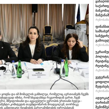
ყაჩაღობ
საქართვ
ბანკომა
მანქანაშ
რეზონანსი
ფინანსთ
სამსახუ
სანქცირ
გამოავლ
რეზონანსი
უკრაინუ
პოლიტი
რეიტინგ
რეიტინგშ
რეზონანსი
ვეტერან
ყოფილი 
შეფასებ
რეზონანსი
 ყოფნა და იმ მომავლის განხილვა, რომელიც აერთიანებს ჩვენს
იუხედავად იმისა, რომ სხვადასხვა რეგიონიდან ვართ, ჩვენ
ადვოკატ
ი, მშვიდობიანი და აყვავებული ევროპის ერთიანი ხედვა -
ღარიბაშ
ამენტო კომიტეტის თავმჯდომარის მოადგილემ, თორნიკე
შემოწმე
ს კანდიდატი ქვეყნების პარლამენტების ევროპასთან