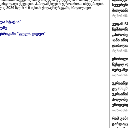
კანდიდატი ქვეყნების პარლამენტების ევროპასთან ინტეგრაციის
სუვერენ
ლიც 2026 წლის 4-6 ივნისს ქალაქ სტრუგაში, ჩრდილოეთ
მთლიანო
რეზონანსი
ელა სტატია"
უეფამ S
ულზე
ჩემპიონ
უბრიკაში "ყველა ვიდეო"
„პირობე
ჯანი ინ
დაბალი
რეზონანსი
ცნობილი
წუხელ დ
ბერუაშვ
რეზონანსი
უკრაინუ
გდანსკშ
უკრაინი
პოლონე
უწოდებ
რეზონანსი
რამ გამ
გარდაცვ