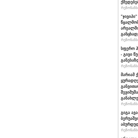
ქმედებე
რეზონანსი
"ჯივიპი
წყალმომ
არეალში
განცხად
რეზონანსი
სფერო ჰ
- გივი 
განესაზ
რეზონანსი
მარიამ 
ყურადღე
განვითა
შევიმუშ
განახლე
რეზონანსი
გიგა ავ
ბერუაშვ
აბურდუ
რეზონანსი