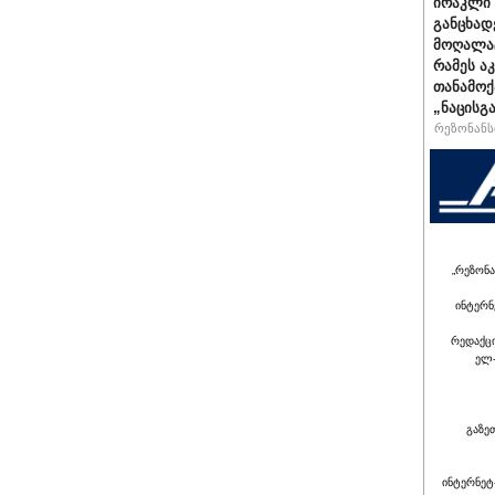
ირაკლი 
განცხად
მოღალატ
რამეს ა
თანამოქ
„ნაცისგ
რეზონანსი
„რეზონა
ინტერნ
რედაქც
ელ-
გაზე
ინტერნეტ