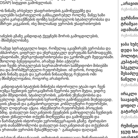
COSAP) სიტყვით გამოსვლისას.
„არავით
რეზონანსი
ს წინაშე არსებულ უსაფრთხოების გამოწვევებზე და
გლებში საქართველოს განსაკუთრებულ როლზე. მანვე ხაზი
გერმანი
იკური გარდაქმნების ფონზე საქართველოს სტაბილურობასა და
ტრამვაი
მხრეთ კავკასიის, ისე მთლიანად ევროპის უსაფრთხოების
ადამიან
რეზონანსი
იანების გზაზე კანდიდატ ქვეყნებს შორის გამოცდილების,
ს მნიშვნელობაზე.
ჯაბა ხუბ
, არამედ სტრატეგიული ხიდი, რომელიც აკავშირებს ევროპასა და
დედა სა
ტრანსპორტო, ციფრულ და ენერგეტიკულ დერეფანს წარმოადგენს,
პოლიტიკ
რებადობაში, ენერგოუსაფრთხოებასა და ეკონომიკურ მედეგობაში.
ხოლოდ ბენეფიციარი, არამედ მისი აქტიური
კუპატაძ
ბდით ჩვენს ერთგულებას საერთაშორისო სამშვიდობო მისიებში
სპეკულა
ითა და შორსმჭვრეტელი რეფორმებით. იმ დროს, როდესაც
შესაძლე
ის წინაშე დგას და უკრაინის წინააღმდეგ რუსეთის ომი
 მნიშვნელოვანია, როგორც არასდროს.
ნანული
რეზონანსი
ანდიდატის სტატუსის მინიჭება ისტორიული ეტაპი იყო. ჩვენ
 თუმცა ჩვენთვის ევროკავშირის წევრობა უფრო მეტია, ვიდრე
ირაკლი 
ანი მშვიდობის, სტაბილურობის, კანონის უზენაესობისა და
საავადმ
გებლოდ. უსაფრთხოების სერიოზული გამოწვევების მიუხედავად,
ციის გზიდან და განვახორციელეთ კომპლექსური რეფორმები,
ყოფილ პ
ნულ ლიდერად აქცია. ინტენსიური რეფორმების პროცესის
გატარებ
ბშიც. დასავლეთ ბალკანეთის ქვეყნების გამოცდილება ჩვენთვის
ესით ვსწავლობთ თქვენს მიღწევებსა და გამოწვევებს და
რეზონანსი
 წარმატების ისტორიები ევროინტეგრაციის გზაზე. ძვირფასო
ავოს თანამშრომლობა დასავლეთ ბალკანეთთან და თქვენთან
რუმინეთ
ერთიანი ევროპის შესაქმნელად.“- განაცხადა ფაღავამ.
ჯგუფ Mo
ადასტურ
ოპასთან ინტეგრაციის კომიტეტის დელეგაცია მონაწილეობას