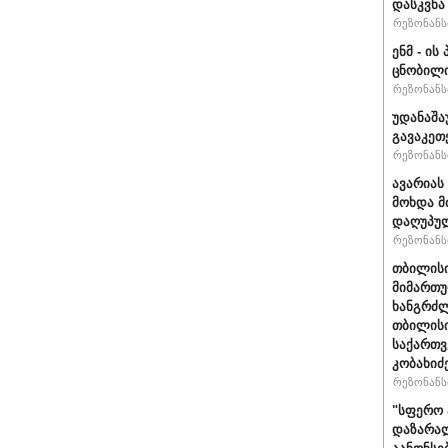
დასკვნა
რეზონანსი
ენმ - ი
ცნობილ
რეზონანსი
უდანაშა
გავაკეთე
რეზონანსი
ავარიას
მოხდა მ
დაღუპუ
რეზონანსი
თბილისი
მიმართუ
ხანგრძლ
თბილისი
საქართვ
კობახიძ
რეზონანსი
"სფერო 
დაზარალ