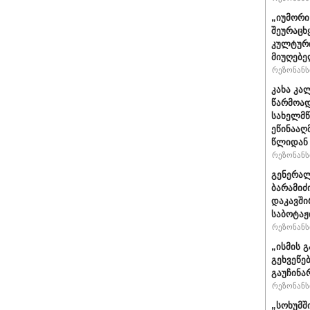
„იუმორი
შეურაცხ
კულტური
მიუღებე
რეზონანსი
კახა კა
წარმოად
სახელმწ
ეწინააღ
წლიდან 
რეზონანსი
გენერალ
ბარამიძ
დაკავში
საბოტაჟ
რეზონანსი
„ისმის გ
გეხვეწებ
გაუჩინა
რეზონანსი
„სოხუმშ