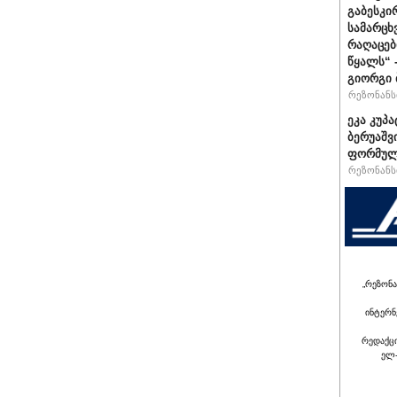
გაბესკი
სამარცხ
რაღაცებ
წყალს“ 
გიორგი 
რეზონანსი
ეკა კუპა
ბერუაშვ
ფორმულ
რეზონანსი
„რეზონა
ინტერნ
რედაქც
ელ-