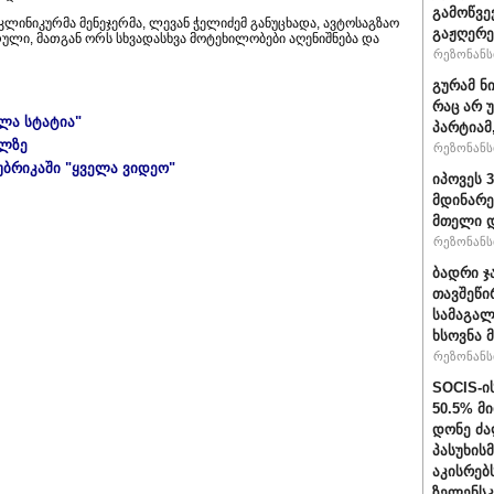
გამოწვე
ლინიკურმა მენეჯერმა, ლევან ჭელიძემ განუცხადა, ავტოსაგზაო
გაჟღერე
რული, მათგან ორს სხვადასხვა მოტეხილობები აღენიშნება და
რეზონანსი
გურამ ნ
რაც არ 
ელა სტატია"
პარტიამ
ულზე
რეზონანსი
უბრიკაში "ყველა ვიდეო"
იპოვეს 
მდინარე
მთელი დ
რეზონანსი
ბადრი ჯ
თავშეწი
სამაგალ
ხსოვნა 
რეზონანსი
SOCIS-ი
50.5% მ
დონე ძა
პასუხის
აკისრებს
ზელენსკ