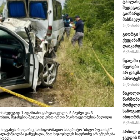
ტაილანდ
შედეგად
გაიზარდ
მასწავ
რეზონანსი
გიორგი 
ქვეყანა
დაიკარ
რეზონანსი
წყალში 
წევრები
არ დაკმ
აპროტეს
რეზონანსი
ნიკოლოზ
წარმომა
რომელთა
საზოგად
 შედეგად 1 ადამიანი გარდაიცვალა, 5 ბავშვი და 3
ინფორმა
ნობით, შეჯახების შედეგად ერთ-ერთი მიკროავტობუსის მძღოლი
რეზონანსი
ადაიყვანეს. როგორც, საინფორმაციო სააგრნტო "ინფო რუსთავს"
არჩილ გ
 დალაქიშვილმა განუცხადა, მათ სიცოცხლეს საფრთხე არ ემუქრება
ჯგუფის 
ბოდათ.