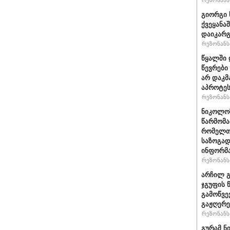
რეზონანსი
გიორგი 
ქვეყანა
დაიკარ
რეზონანსი
წყალში 
წევრები
არ დაკმ
აპროტეს
რეზონანსი
ნიკოლოზ
წარმომა
რომელთა
საზოგად
ინფორმა
რეზონანსი
არჩილ გ
ჯგუფის 
გამოწვე
გაჟღერე
რეზონანსი
გურამ ნ