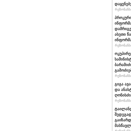
დაყენებ
რეზონანსი
პროკურო
ინფორმა
დამრიგე
ასეთი წ
ინფორმა
რეზონანსი
ოკუპირე
სამინის
ბარამიძ
გამოძიე
რეზონანსი
გიგა ავ
და ანას
ღონისძი
რეზონანსი
ტაილანდ
შედეგად
გაიზარდ
მასწავ