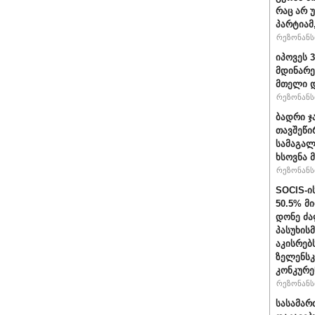
რაც არ 
პარტიამ
რეზონანსი
იპოვეს 
მდინარე
მთელი დ
რეზონანსი
ბადრი ჯ
თავშეწი
სამაგალ
ხსოვნა 
რეზონანსი
SOCIS-ი
50.5% მ
დონე ძა
პასუხის
აკისრებს
ზელენსკ
კონკურე
რეზონანსი
სასამარ