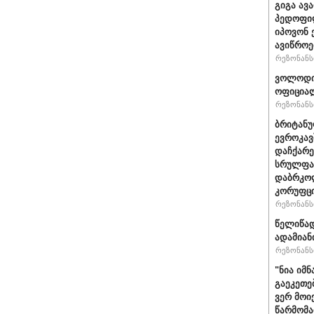
გიგა ავ
პედოფილ
იპოვონ 
ავიწროე
რეზონანსი
ვოლოდიმ
ოფიციალ
რეზონანსი
ბრიტანუ
ევროკავ
დაჩქარე
სრულფას
დაბრკოლ
კორუფცი
რეზონანსი
წელიწად
ადამიან
რეზონანსი
"ნია იმნ
გაეკეთე
ვერ მოი
წარმომა