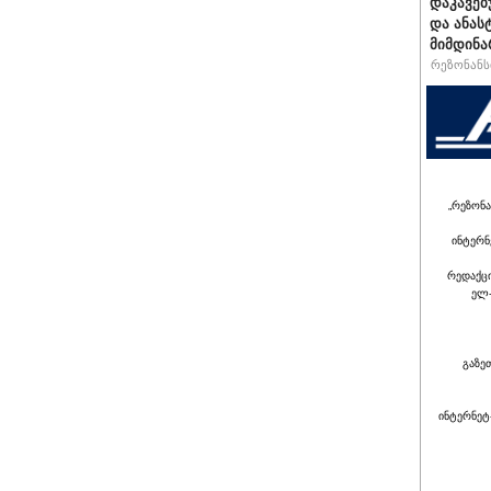
დაკავებ
და ანას
მიმდინა
რეზონანსი
„რეზონა
ინტერნ
რედაქც
ელ-
გაზე
ინტერნეტ