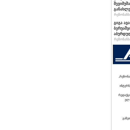
შევიმუშ
განახლე
რეზონანსი
გიგა ავ
ბერუაშვ
აბურდუ
რეზონანსი
„რეზონა
ინტერნ
რედაქც
ელ-
გაზე