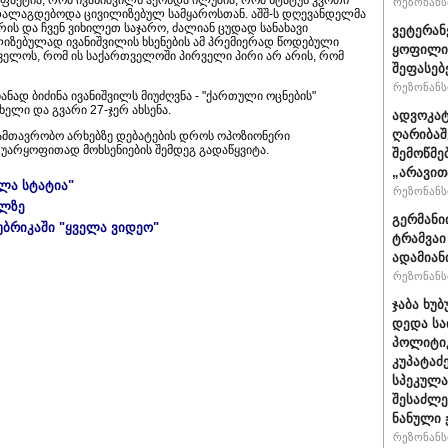
 ფაქტია, რომ ივანიშვილს ჰქონდა ილუზია, რომ სტატუს კვოთი
რეზონანსი
ლაგდებოდა ცივილიზებულ სამყაროსთან. აშშ-ს დღევანდელმა
არის და ჩვენ ვიხილეთ საჯარო, ძალიან ცუდად სანახავი
ვეტერან
იზებულად ივანიშვილის ხსენების ამ პრემიერად წოდებული
ყოფილი 
ველოს, რომ ის საქართველოში პირველი პირი არ არის, რომ
შეფასებ
რეზონანსი
ნად ბიძინა ივანიშვილს მიუძღვნა - "ქართული ოცნების"
ელი და გვარი 27-ჯერ ახსენა.
ადვოკატ
ღარიბაშ
 სამთავრობო არხებზე დებატების დროს ოპოზიონერი
 უარყოფითად მოხსენიების შემდეგ გადაწყვიტა.
შემოწმე
„არავით
ელა სტატია"
რეზონანსი
ულზე
გერმანი
უბრიკაში "ყველა ვიდეო"
ტრამვაი
ადამიან
რეზონანსი
ჯაბა ხუბ
დედა სა
პოლიტიკ
კუპატაძ
სპეკულა
შესაძლე
ნანული
რეზონანსი