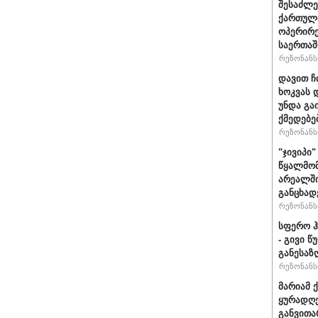
შესაძლე
ქართული
ოპერირე
საერთა
რეზონანსი
დავით ჩ
ხოკვას 
უნდა გა
ქმედებე
რეზონანსი
"ჯივიპი
წყალმომ
არეალში
განცხად
რეზონანსი
სფერო ჰ
- გივი 
განესაზ
რეზონანსი
მარიამ 
ყურადღე
განვითა