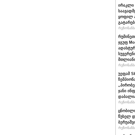
ირაკლი 
საავადმ
ყოფილ პ
გატარებ
რეზონანსი
რუმინეთ
ჯგუფ Mo
ადასტურ
სუვერენ
მთლიანო
რეზონანსი
უეფამ S
ჩემპიონ
„პირობე
ჯანი ინ
დაბალი
რეზონანსი
ცნობილი
წუხელ დ
ბერუაშვ
რეზონანსი