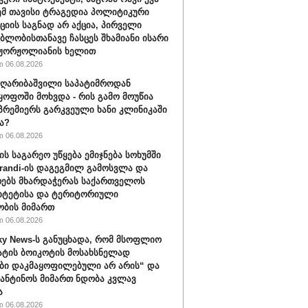
ემ თავისი ტრაგედია პოლიტიკური
ციის საგნად არ აქცია, პირველი
ბლობისთანავე ჩასცეს შხამიანი ისარი
 ჟორჟოლიანის ხელით
 06.08.2026
ღარიბაშვილი საპატიმროდან
ყოფოში მოხვდა - რის გამო მოუწია
რემიერს გარკვეული ხანი კლინიკაში
ა?
 06.08.2026
ის საგარეო უწყება ემიჯნება სოხუმში
randi-ის დაგეგმილ გამოსვლა და
ებს მხარდაჭერას საქართველოს
იტეტისა და ტერიტორიული
ბის მიმართ
 06.08.2026
ky News-ს განუცხადა, რომ მსოფლიო
ატის ბოიკოტის მოსახსნელად
ბი დაკმაყოფილებული არ არის“ და
ფანტინოს მიმართ ნდობა კვლავ
ა
 06.08.2026