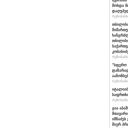
ავარიას
მოხდა მ
დაღუპუ
რეზონანსი
თბილისი
მიმართუ
ხანგრძლ
თბილისი
საქართვ
კობახიძ
რეზონანსი
"სფერო 
დაზარალ
აანონსე
რეზონანსი
იტალიის
საფრთხი
რეზონანსი
გია აბა
მთავარი
იმნაძეს 
მიერ პრ