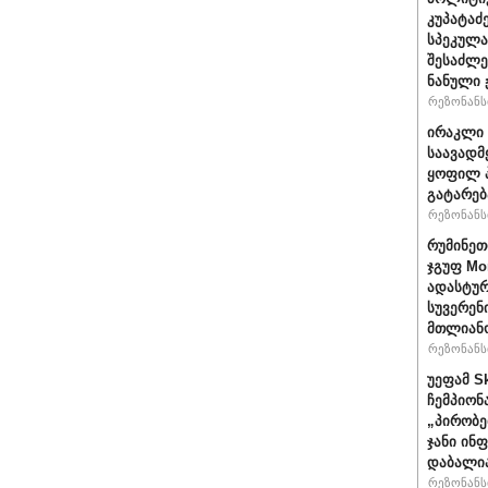
კუპატაძ
სპეკულა
შესაძლე
ნანული
რეზონანსი
ირაკლი 
საავადმ
ყოფილ პ
გატარებ
რეზონანსი
რუმინეთ
ჯგუფ Mo
ადასტურ
სუვერენ
მთლიანო
რეზონანსი
უეფამ S
ჩემპიონ
„პირობე
ჯანი ინ
დაბალი
რეზონანსი