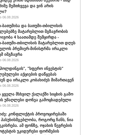
 კიდევ ერთი ადამიანი შეეწირა - სად
ძიმე შემთხვევა და ვინ არის
ლი?
 06.08.2026
-ბათუმისა და ბათუმი-თბილისის
ლებებზე მატარებლით მგზავრობის
ივობა 4 საათამდე შემცირდა -
-ბათუმი-თბილისის მატარებლით დღეს
ელოს პრემიერ-მინისტრმა ირაკლი
ემ იმგზავრა
 06.08.2026
ჰოლდინგის", "სფერო ინვესტის"
ებულები აქციების დაწყებას
ბენ და ირაკლი კობახიძეს მიმართავენ
 06.08.2026
 ყველა მსხვილ ქალაქში სიცხის გამო
ს უმაღლესი დონეა გამოცხადებული
 06.08.2026
შიძე: კონფლიქტის პროვოცირებაში
 პასუხისმგებლობა, როგორც ჩანს, ნია
ეკისრება. ამ ფონზე, ოჯახის წევრების
ოტესტის უკიდურესი ფორმების