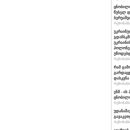
ცნობილი
წუხელ დ
ბერუაშვ
რეზონანსი
უკრაინუ
გდანსკშ
უკრაინი
პოლონე
უწოდებ
რეზონანსი
რამ გამ
გარდაცვ
დასკვნა
რეზონანსი
ენმ - ი
ცნობილ
რეზონანსი
უდანაშა
გავაკეთე
რეზონანსი