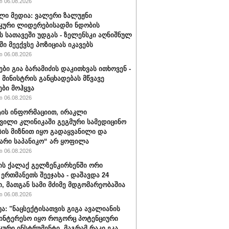
 06.08.2026
ლი მედია: ვალერი ზალუჟნი
კური ლიდერებისადმი ნდობის
ს სათავეში უდგას - ზელენსკი აღნიშნულ
ი მეექვსე პოზიციას იკავებს
 06.08.2026
ები გია ბარამიძის დაკითხვას ითხოვენ -
მინისტრის განცხადებას მწვავე
ები მოჰყვა
 06.08.2026
ის ინფორმაციით, ირაკლი
ვილი კლინიკაში გეგმური სამედიცინო
ბის მიზნით იყო გადაყვანილი და
არი საპანიკო“ არ ყოფილა
 06.08.2026
ის ქალაქ გელზენკირხენში ორი
 ერთმანეთს შეეჯახა - დაშავდა 24
ი, მათგან სამი მძიმე მდგომარეობაშია
 06.08.2026
უა: "ნაცსექტისათვის გიგა ავალიანის
ინტერესო იყო როგორც პოტენციური
ური ინსტრუმენტი, მაგრამ რაკი ეკა