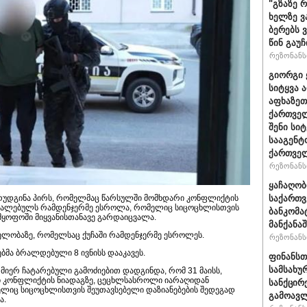
"გზაზე 
ხელზე ვ
ბერებს 
წინ გაუ
რეზონანსი
გიორგი 
სიტყვა 
აფხაზეთ
ქართველ
შენი სი
სააგენტ
ქართვე
რეზონანსი
ყაჩაღობ
უდგინა პირს, რომელმაც წარსულში მომხდარი კონფლიქტის
საქართვ
რალებულს რამდენჯერმე ესროლა, რომელიც სიცოცხლისთვის
ბანკომა
მყოფოში მიყვანისთანავე გარდაიცვალა.
მანქანაშ
ელობაზე, რომელსაც ქუჩაში რამდენჯერმე ესროლეს.
რეზონანსი
მა ბრალდებული 8 ივნისს დააკავეს.
ფინანსთ
სამსახუ
 მიერ ჩატარებული გამოძიებით დადგინდა, რომ 31 მაისს,
ი კონფლიქტის ნიადაგზე, ცეცხლსასროლი იარაღიდან
სანქცირ
იც სიცოცხლისთვის შეუთავსებელი დაზიანებების შედეგად
გამოავლ
ა.