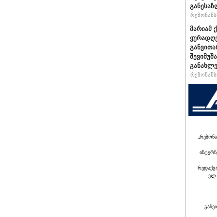
განესაზ
რეზონანსი
მარიამ 
ყურადღე
განვითა
შევიმუშ
განახლე
რეზონანსი
„რეზონა
ინტერნ
რედაქც
ელ-
გაზე