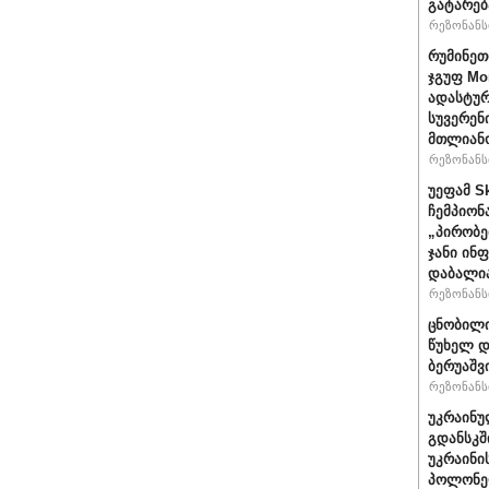
გატარებ
რეზონანსი
რუმინეთ
ჯგუფ Mo
ადასტურ
სუვერენ
მთლიანო
რეზონანსი
უეფამ S
ჩემპიონ
„პირობე
ჯანი ინ
დაბალი
რეზონანსი
ცნობილი
წუხელ დ
ბერუაშვ
რეზონანსი
უკრაინუ
გდანსკშ
უკრაინი
პოლონე