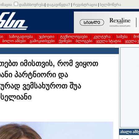
იზაცია
დამახსოვრება
|
დაგავიწყდა?
|
რეგისტრაცია
|
ხელმოწერა
სი
|
საზოგადოება
|
უცხოეთი
|
ტექნოლოგიები
|
კულტურა
|
სამება
|
მო
|
ბოლო ამბები
|
გამოკითხვები
|
ქვიზები
|
ბლოგები
|
ყველა სტატია
|
ყველა 
თებთ იმისთვის, რომ ვიყოთ
იანი პარტნიორი და
ურად ვემსახუროთ შუა
ოსელიანი
ახალი ამბ