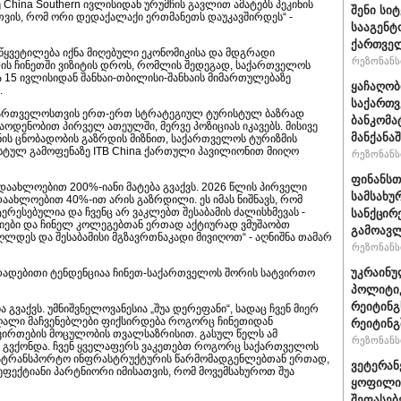
 China Southern ივლისიდან ურუმჩის გავლით ამატებს პეკინის
შენი სი
თვის, რომ ორი დედაქალაქი ერთმანეთს დაუკავშირდეს“ -
სააგენტ
ქართვე
აწყვეტილება იქნა მიღებული ეკონომიკისა და მდგრადი
რეზონანსი
ლის ჩინეთში ვიზიტის დროს, რომლის შედეგად, საქართველოს
და 15 ივლისიდან შანხაი-თბილისი-შანხაის მიმართულებაზე
ყაჩაღობ
.
საქართვ
საქართველოსთვის ერთ-ერთ სტრატეგიულ ტურისტულ ბაზრად
ბანკომა
აოდენობით პირველ ათეულში, მერვე პოზიციას იკავებს. მისივე
მანქანაშ
ნის ცნობადობის გაზრდის მიზნით, საქართველოს ტურიზმის
სტულ გამოფენაზე ITB China ქართული პავილიონით მიიღო
რეზონანსი
ფინანსთ
დაახლოებით 200%-იანი მატება გვაქვს. 2026 წლის პირველი
სამსახუ
აახლოებით 40%-ით არის გაზრდილი. ეს იმას ნიშნავს, რომ
რესებულია და ჩვენც არ ვაკლებთ შესაბამის ძალისხმევას -
სანქცირ
ნიები და ჩინელ კოლეგებთან ერთად აქტიურად ვმუშაობთ
გამოავლ
ლდეს და შესაბამისი მგზავრთნაკადი მივიღოთ“ - აღნიშნა თამარ
რეზონანსი
უკრაინუ
დადებითი ტენდენციაა ჩინეთ-საქართველოს შორის სატვირთო
პოლიტი
რეიტინგ
გვაქვს. უმნიშვნელოვანესია „შუა დერეფანი“, სადაც ჩვენ მიერ
აღალი მაჩვენებლები ფიქსირდება როგორც ჩინეთიდან
რეიტინგშ
ტვირთების მოცულობის თვალსაზრისით. გასულ წელს ამ
რეზონანსი
 გვქონდა. ჩვენ ყველაფერს ვაკეთებთ როგორც საქართველოს
ს სატრანსპორტო ინფრასტრუქტურის წარმომადგენლებთან ერთად,
ვეტერან
ეფექტიანი პარტნიორი იმისათვის, რომ მოვემსახუროთ შუა
ყოფილი 
შეფასებ