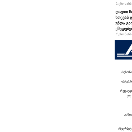
რეზონანსი
დავით ჩ
ხოკვას 
უნდა გა
ქმედებე
რეზონანსი
„რეზონა
ინტერნ
რედაქც
ელ-
გაზე
ინტერნეტ