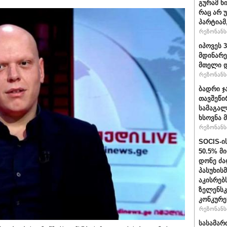
გურამ ნ
რაც არ 
პარტიამ
რეზონანსი
იპოვეს 
მდინარე
მთელი დ
რეზონანსი
ბადრი ჯ
თავშეწი
სამაგალ
ხსოვნა 
რეზონანსი
SOCIS-ი
50.5% მ
დონე ძა
პასუხის
აკისრებს
ზელენსკ
კონკურე
რეზონანსი
სასამარ