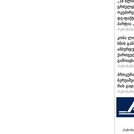
„18 წლი
გრძელდ
ოკუპირე
დე-ფაქტ
პარტია 
რეზონანსი
კობა ლი
ხნის გა
აბსურდუ
ქართველ
გამოაცხ
რეზონანსი
პროკურა
ბერუაშვ
რას გად
რეზონანსი
„რეზონა