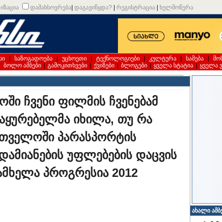
იზაცია
დამახსოვრება
|
დაგავიწყდა?
|
რეგისტრაცია
|
ხელმოწერა
სი
|
საზოგადოება
|
უცხოეთი
|
ტექნოლოგიები
|
კულტურა
|
სამება
|
მო
|
ბოლო ამბები
|
გამოკითხვები
|
ქვიზები
|
ბლოგები
|
ყველა სტატია
|
ყველა 
ოში ჩვენი ფილმის ჩვენებამ
მაყურებელმა იხილა, თუ რა
რთველოში პარასპორტის
დამიანების უფლებების დაცვის
მხელა პროგრესია 2012
ახალი ამბ