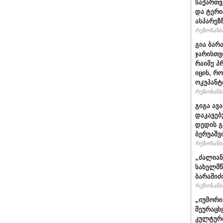
საქართვ
და ტერ
ასპარეზ
რეზონანსი
გია ბარ
ჯარისთვ
რაიმე პ
იცის, რ
ოკუპანტ
რეზონანსი
გიგა ავ
დაკავებ
დედის გ
ბერუაშვ
რეზონანსი
„ძალიან
სახელმწ
ბარამიძ
რეზონანსი
„იუმორი
შეურაცხ
კულტური