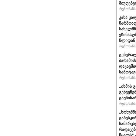
მიუღებე
რეზონანსი
კახა კა
წარმოად
სახელმწ
ეწინააღ
წლიდან 
რეზონანსი
გენერალ
ბარამიძ
დაკავში
საბოტაჟ
რეზონანსი
„ისმის გ
გეხვეწებ
გაუჩინა
რეზონანსი
„სოხუმშ
გაბესკი
სამარცხ
რაღაცებ
წყალს“ 