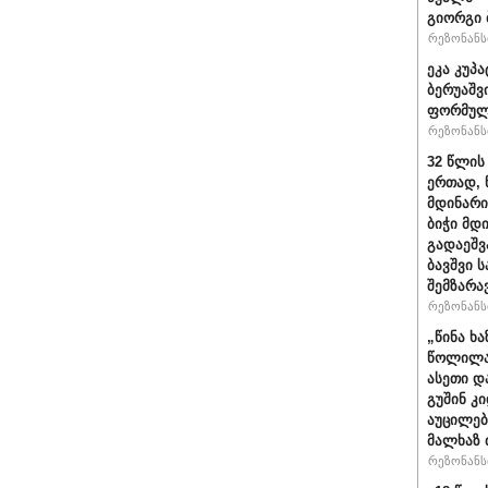
გიორგი 
რეზონანსი
ეკა კუპა
ბერუაშვ
ფორმულ
რეზონანსი
32 წლის
ერთად, 
მდინარი
ბიჭი მდ
გადაეშვ
ბავშვი 
შემზარა
რეზონანსი
„წინა ხ
წოლილა 
ასეთი დ
გუშინ კ
აუცილებ
მალხაზ 
რეზონანსი