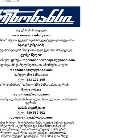
 07.08.2026
ინტერნეტ-პორტალი
www.resonancedaily.com
ნსის“ მედია ჯგუფის აღმასრულებელი დირექტორი:
ზვიად შვანგირაძე
ეტ-პორტალის მთავარი რედაქტორის მოადგილე:
გვანცა წულაია
იის ელ-ფოსტა:
resonancenewspaper@yahoo.com
ფოსტა პრეს-რელიზებისა და ანონსებისათვის:
resonancedaily@yahoo.com
სარეკლამო სამსახური
ტელ:
593-105-105
თ "რეზონანსის" სარეკლამო სამსახურის უფროსი
მედეა იოსავა
resreklama@yahoo.com
-პორტალ რეზონანსდეილის სარეკლამო სამსახურის
უფროსი
თამარ ადუაშვილი
ტელ:
599-562-562
reswebreklama@yahoo.com
ოქვეყნებული ნებისმიერი პუბლიკაცია წარმოადგენს
ორტალის საკუთრებას და მისი მთლიანად ან
 კომერციული თუ არაკომერციული მიზნებით
რებული კოპირება (გამოყენება, გავრცელება,
, რეპროდუქცია, გადაცემა, როგორც ღია ასევე