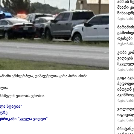
აშშ-ის 
მხარი კ
წინააღმ
რეზონანსი
ბარამიძ
გამოძიე
ოჯახები
რეზონანსი
კობა კო
ვიღაცის
მკვლელ
რეზონანსი
იანი ემსხვერპლა, დაშავებულია ცხრა პირი. ისინი
გიგა ავ
პედოფილ
ულია.
იპოვონ 
ავიწროე
სხმელის ვინაობა უცნობია.
რეზონანსი
ელა სტატია"
ვოლოდიმ
ულზე
ოფიციალ
უბრიკაში "ყველა ვიდეო"
რეზონანსი
ბრიტანუ