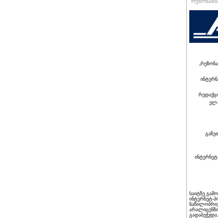
რეზონანსი
„რეზონა
ინტერნ
რედაქც
ელ-
გაზე
ინტერნეტ
საიტზე გამ
ინტერნეტ-პ
ნაწილობრივ
არალიცენზი
გადაბეჭვდა