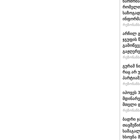
წარმომა
რომელთა
საზოგად
ინფორმა
რეზონანსი
არჩილ გ
ჯგუფის 
გამოწვე
გაჟღერე
რეზონანსი
გურამ ნ
რაც არ 
პარტიამ
რეზონანსი
იპოვეს 
მდინარე
მთელი დ
რეზონანსი
ბადრი ჯ
თავშეწი
სამაგალ
ხსოვნა 