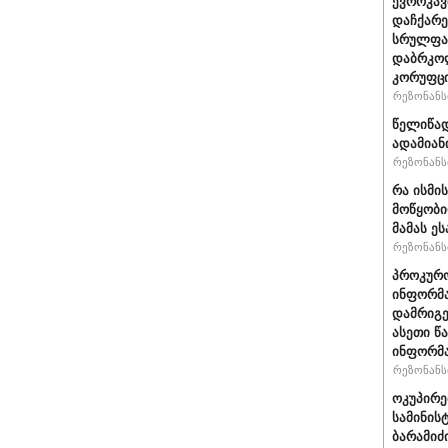
ევროკავ
დაჩქარე
სრულფას
დაბრკოლ
კორუფცი
რეზონანსი
წელიწად
ადამიან
რეზონანსი
რა ისმი
მოწყობი
მამას ე
რეზონანსი
პროკურო
ინფორმა
დამრიგე
ასეთი წ
ინფორმა
რეზონანსი
ოკუპირე
სამინის
ბარამიძ