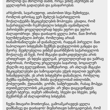
მხოლოდ და მხოლოდ მაშინ, როცა ვინმე ახერხებს ამ
ყველაფრის გადაღებას და გასაჯაროებას.
არსებობს, სავარაუდოდ, ათასობით სხვა შემთხვევა,
რომლის დროსაც ვერ შეძლეს საქართველოს
მოქალაქეებმა მტკიცებულების მოპოვება. ცხადია, რომ
საქართველოში რეპრესიული სისტემა ივანიშვილის
პირობებში ყოველდღიურად ხდება უფრო და უფრო
ძალადობრივი. უნდა დაისაჯოს ყველა პირი, მათ შორის
ხელმძღვანელი პირები, რომლებიც არიან
თანამონაწილეები ამ დანაშაულის, რადგან პირველი: მათ
საპოლიციო სისტემაში შექმნეს დაუსჯელობის განცდა და
მეორე: შეუძლებელია ვინმემ დაარწმუნოს საქართველოს
მოქალაქე ან ჩვენ, რომ მსგავსი დამოკიდებულება არის
ერთჯერადი. ეს ხდება ყველგან, ყოველდღიურად და უამრავ
ისტორიას, რომელიც ვრცელდება საჯაროდ, სოციალურ
ქსელში თუ ტელევიზიით, სამწუხაროდ, არ ახლავს მსგავსი
მტკიცებულებები და საზოგადოება ეჭვის თვალით უყურებს.
სინამდვილეში, ეს არის სისტემური დანაშაული, რომელიც
შექმნა ივანიშვილმა, მისმა დაუსჯელობამ თბილისში,
ქობულეთში, ქუთაისში, გორში, სამტრედიაში, რასაც მოჰყვა
თვითმკვლელობის კასკადები. არ უნდა დაგვავიწყდეს
დემურ სტურუა, თემურ აბზიანიძე, სხვები და სხვები, ვინც
შეეწირნენ ამ ძალადობრივ სისტემას.
ჩვენი მთავარი მოთხოვნაა, გამოაშკარავდეს ყველა
დამნაშავე და დაისაჯოს! მივმართავთ საზოგადოებას, რომ