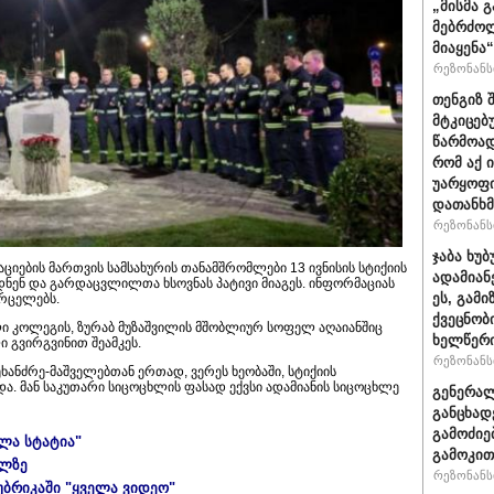
„მისმა 
მებრძოლ
მიაყენა
რეზონანსი
თენგიზ 
მტკიცებ
წარმოად
რომ აქ 
უარყოფი
დათანხმ
რეზონანსი
ჯაბა ხუ
აციების მართვის სამსახურის თანამშრომლები 13 ივნისის სტიქიის
ადამიან
ნ და გარდაცვლილთა ხსოვნას პატივი მიაგეს. ინფორმაციას
ეს, გამ
ვრცელებს.
ქვეცნობ
ლი კოლეგის, ზურაბ მუზაშვილის მშობლიურ სოფელ აღაიანშიც
ხელწერი
 გვირგვინით შეამკეს.
რეზონანსი
მეხანძრე-მაშველებთან ერთად, ვერეს ხეობაში, სტიქიის
და. მან საკუთარი სიცოცხლის ფასად ექვსი ადამიანის სიცოცხლე
გენერალ
განცხად
გამოძიე
ელა სტატია"
გამოკით
ულზე
რეზონანსი
უბრიკაში "ყველა ვიდეო"