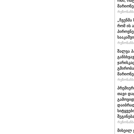
ომი, რა
მარიონე
რეზონანსი
„ჩვენმა
რომ ის 
პიროვნე
სააკაშვ
რეზონანსი
შალვა პ
განსხვა
ჯარისკა
გმირობა
მარიონე
რეზონანსი
პრემიერ
თავი და
გამოვიდ
დაიბრალ
სიტყვებ
შეგინებ
რეზონანსი
მიხეილ 