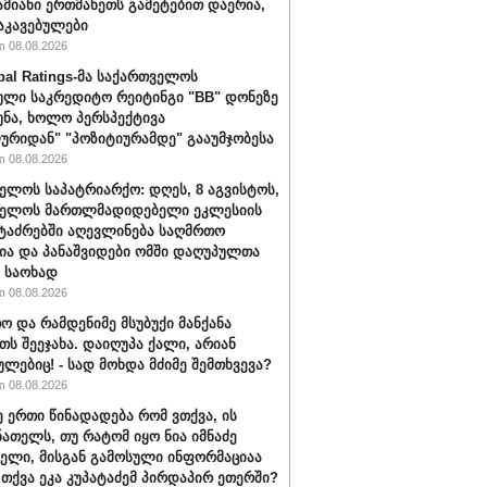
ამიანი ერთმანეთს გამეტებით დაერია,
აკავებულები
 08.08.2026
bal Ratings-მა საქართველოს
ული საკრედიტო რეიტინგი "BB" დონეზე
უნა, ხოლო პერსპექტივა
ურიდან" "პოზიტიურამდე" გააუმჯობესა
 08.08.2026
ელოს საპატრიარქო: დღეს, 8 აგვისტოს,
ველოს მართლმადიდებელი ეკლესიის
ტაძრებში აღევლინება საღმრთო
ა და პანაშვიდები ომში დაღუპულთა
 საოხად
 08.08.2026
ო და რამდენიმე მსუბუქი მანქანა
თს შეეჯახა. დაიღუპა ქალი, არიან
ულებიც! - სად მოხდა მძიმე შემთხვევა?
 08.08.2026
ე ერთი წინადადება რომ ვთქვა, ის
ნათელს, თუ რატომ იყო ნია იმნაძე
ბელი, მისგან გამოსული ინფორმაციაა
ა თქვა ეკა კუპატაძემ პირდაპირ ეთერში?