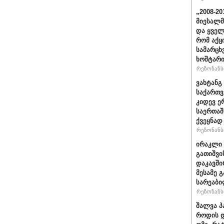
„2008-2
მიესალმ
და ყვე
რომ აქც
სამარცხ
ხოშტარი
რეზონანსი
ვახტანგ 
საქართვ
კიდევ ე
საერთაშ
ქვეყნად
რეზონანსი
ირაკლი 
გათიშვი
დაკავში
მესამე 
სარეაბი
რეზონანსი
შალვა პ
როდის დ