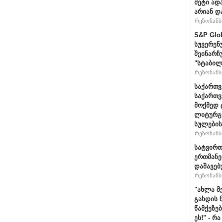
მეტი ად
არიან დ
რეზონანსი
S&P Glo
სუვერენ
შეინარჩ
"სტაბილ
რეზონანსი
საქართვ
საქართ
მოქმედ 
ლიტურგი
სულების
რეზონანსი
სატვირთ
ერთმანე
დაშავებ
რეზონანსი
"ახლა მ
გახდის 
წამქეზე
ეს!" - რ