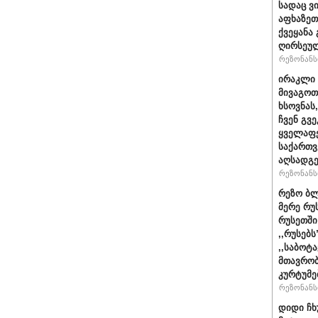
სადაც ვ
აფხაზეთ
ქვეყანა
ღირსეულ
რეზონანსი
ირაკლი 
მივაგოთ
ხსოვნას
ჩვენ გვე
ყველაფე
საქართ
აღსადგ
რეზონანსი
რეზო ბლ
მერე რუ
რუსეთში
,,რუსებ
,,საბოტ
მთავრობ
კურტუმე
რეზონანსი
დიდი ჩხ